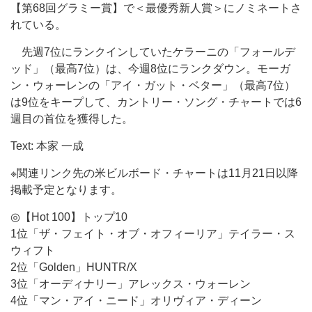
【第68回グラミー賞】で＜最優秀新人賞＞にノミネートさ
れている。
先週7位にランクインしていたケラーニの「フォールデ
ッド」（最高7位）は、今週8位にランクダウン。モーガ
ン・ウォーレンの「アイ・ガット・ベター」（最高7位）
は9位をキープして、カントリー・ソング・チャートでは6
週目の首位を獲得した。
Text: 本家 一成
※関連リンク先の米ビルボード・チャートは11月21日以降
掲載予定となります。
◎【Hot 100】トップ10
1位「ザ・フェイト・オブ・オフィーリア」テイラー・ス
ウィフト
2位「Golden」HUNTR/X
3位「オーディナリー」アレックス・ウォーレン
4位「マン・アイ・ニード」オリヴィア・ディーン