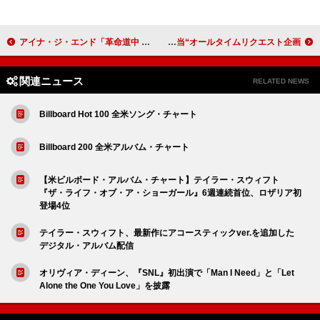
アイナ・ジ・エンド「革命道中 – On The Way」ストリーミング累計1億回再生突破
中森明菜、4時間の拡大版『オールナイトニッポンGOLD』パーソナリティ担当“オールタイムリクエスト企画”
関連ニュース
RELATED NEWS
Billboard Hot 100 全米ソング・チャート
Billboard 200 全米アルバム・チャート
【米ビルボード・アルバム・チャート】テイラー・スウィフト
『ザ・ライフ・オブ・ア・ショーガール』6週連続首位、ロザリア初
登場4位
テイラー・スウィフト、最新作にアコースティックver.を追加した
デジタル・アルバム配信
オリヴィア・ディーン、『SNL』初出演で「Man I Need」と「Let
Alone the One You Love」を披露