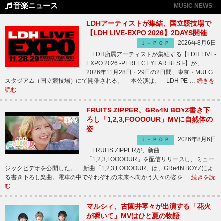
音楽ニュース
MUSIC NEWS
LDHアーティストが集結、国立競技場で
【LDH LIVE-EXPO 2026】2DAYS開催
2026年8月6日
Ｊ－ＰＯＰ
LDH所属アーティストが集結する【LDH LIVE-
EXPO 2026 -PERFECT YEAR BEST-】が、
2026年11月28日・29日の2日間、東京・MUFG
スタジアム（国立競技場）にて開催される。 本公演は、「LDH PE …
続きを
読む
FRUITS ZIPPER、GRe4N BOYZ書き下
ろし「1,2,3,FOOOOUR」MVに自然体の
姿
2026年8月6日
Ｊ－ＰＯＰ
FRUITS ZIPPERが、新曲
「1,2,3,FOOOOUR」を配信リリースし、ミュー
ジックビデオを公開した。 新曲「1,2,3,FOOOOUR」は、GRe4N BOYZによ
る書き下ろし楽曲。電車の中でそれぞれの未来へ向かう人々の姿を …
続きを読
む
マルシィ、古園井寧々が出演する「花火
が瞬いて」MVはひと夏の物語