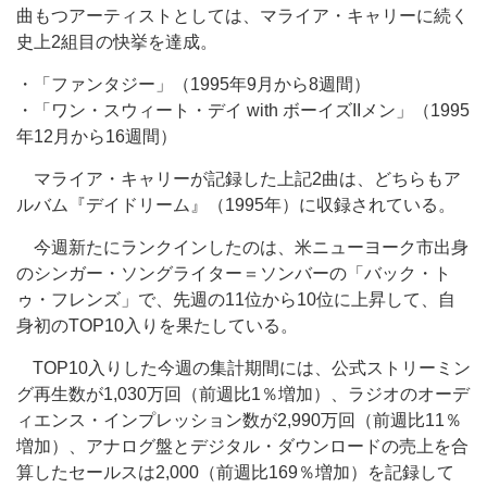
曲もつアーティストとしては、マライア・キャリーに続く
史上2組目の快挙を達成。
・「ファンタジー」（1995年9月から8週間）
・「ワン・スウィート・デイ with ボーイズIIメン」（1995
年12月から16週間）
マライア・キャリーが記録した上記2曲は、どちらもア
ルバム『デイドリーム』（1995年）に収録されている。
今週新たにランクインしたのは、米ニューヨーク市出身
のシンガー・ソングライター＝ソンバーの「バック・ト
ゥ・フレンズ」で、先週の11位から10位に上昇して、自
身初のTOP10入りを果たしている。
TOP10入りした今週の集計期間には、公式ストリーミン
グ再生数が1,030万回（前週比1％増加）、ラジオのオーデ
ィエンス・インプレッション数が2,990万回（前週比11％
増加）、アナログ盤とデジタル・ダウンロードの売上を合
算したセールスは2,000（前週比169％増加）を記録して