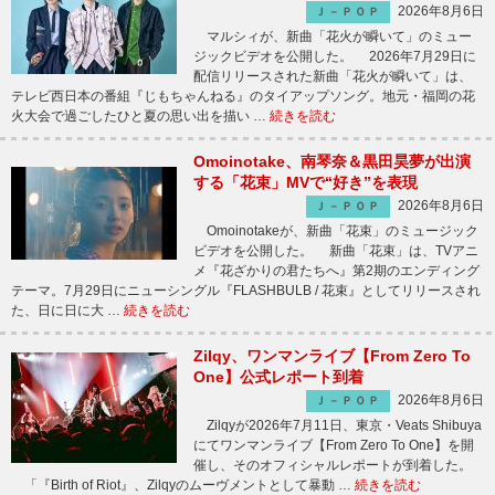
2026年8月6日
Ｊ－ＰＯＰ
マルシィが、新曲「花火が瞬いて」のミュー
ジックビデオを公開した。 2026年7月29日に
配信リリースされた新曲「花火が瞬いて」は、
テレビ西日本の番組『じもちゃんねる』のタイアップソング。地元・福岡の花
火大会で過ごしたひと夏の思い出を描い …
続きを読む
Omoinotake、南琴奈＆黒田昊夢が出演
する「花束」MVで“好き”を表現
2026年8月6日
Ｊ－ＰＯＰ
Omoinotakeが、新曲「花束」のミュージック
ビデオを公開した。 新曲「花束」は、TVアニ
メ『花ざかりの君たちへ』第2期のエンディング
テーマ。7月29日にニューシングル『FLASHBULB / 花束』としてリリースされ
た、日に日に大 …
続きを読む
Zilqy、ワンマンライブ【From Zero To
One】公式レポート到着
2026年8月6日
Ｊ－ＰＯＰ
Zilqyが2026年7月11日、東京・Veats Shibuya
にてワンマンライブ【From Zero To One】を開
催し、そのオフィシャルレポートが到着した。
「『Birth of Riot』、Zilqyのムーヴメントとして暴動 …
続きを読む