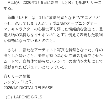
ME:Iが、2026年1月9日に新曲「LとR」を配信リリース
する。
新曲「LとR」は、1月に放送開始となるTVアニメ『ど
うせ、恋してしまうんだ。』第2期のオープニングテー
マ。キャラクターの心情に寄り添った情緒的な楽曲で、登
場人物の気持ちをイヤホンの“LとR”に例えて表現した歌詞
が特徴になっているとのこと。
さらに、新たなアーティスト写真も解禁となった。冬の
凛とした冷たさと、楽曲が持つ温かい雰囲気を両立させた
ムードで、自然体で飾らないメンバーの表情を大切にして
撮影されたビジュアルとなっている。
◎リリース情報
シングル「LとR」
2026/1/9 DIGITAL RELEASE
（C）LAPONE GIRLS