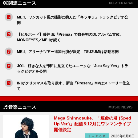
関連ニュース
RELATED NEWS
ME:I、ワンカット風の撮影に挑んだ「キラキラ」トラックビデオ公
開
【ビルボード】藤井 風『Prema』で自身初のDLアルバム首位、
MONOEYES／ME:Iが続く
ME:I、アリーナツアー追加公演が決定 TSUZUMIは活動再開
JO1、好きな人を“卵”に見立てたユニークな「Just Say Yes」トラ
ックビデオを公開
INIがクリスマスを取り戻す、新曲「Present」MVはストーリー仕立
て
音楽ニュース
MUSIC NEWS
Mega Shinnosuke、「運命の君 (Sped
Up Ver.)」配信＆12月にワンマンライブ
開催決定
2026年8月6日
Ｊ－ＰＯＰ