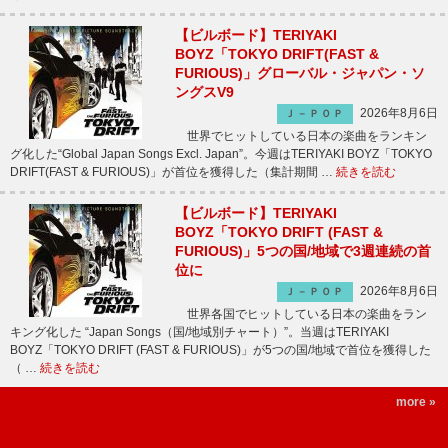
【ビルボード】TERIYAKI
BOYZ「TOKYO DRIFT(FAST &
FURIOUS)」グローバル・ジャパン・ソ
ングスV9
2026年8月6日
Ｊ－ＰＯＰ
世界でヒットしている日本の楽曲をランキン
グ化した“Global Japan Songs Excl. Japan”。今週はTERIYAKI BOYZ「TOKYO
DRIFT(FAST & FURIOUS)」が首位を獲得した（集計期間 …
続きを読む
【ビルボード】TERIYAKI
BOYZ「TOKYO DRIFT (FAST &
FURIOUS)」5つの国/地域で3週連続の首
位に
2026年8月6日
Ｊ－ＰＯＰ
世界各国でヒットしている日本の楽曲をラン
キング化した “Japan Songs（国/地域別チャート）”。当週はTERIYAKI
BOYZ「TOKYO DRIFT (FAST & FURIOUS)」が5つの国/地域で首位を獲得した
（ …
続きを読む
more »