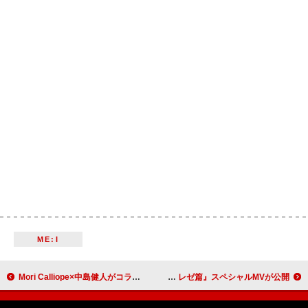
ME:I
Mori Calliope×中島健人がコラボ、Amazon Prime『THEゴールデンコンビ2025』テーマソング
米津玄師, 宇多田ヒカル「JANE DOE」×劇場版『チェンソーマン レゼ篇』スペシャルMVが公開