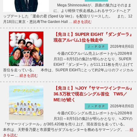
Mega Shinnosukeが、原曲の魅力はそのまま
に、より軽快で疾走感あふれるサウンドへとア
ップデートした「運命の君 (Sped Up Ver.)」を配信リリースした。 また、12
月18日に東京・恵比寿The Garden Hall …
続きを読む
【先ヨミ】SUPER EIGHT『ダンダーラ』
現在アルバム1位を独走中
2026年8月6日
Ｊ－ＰＯＰ
今週のCDアルバム売上レポートから2026年8
月3日～8月5日の集計が明らかとなり、SUPER
EIGHT『ダンダーラ』が111,111枚を売り上げて
首位を走っている。 本作は、SUPER EIGHTにとって約2年ぶりのフィジカル
リリー …
続きを読む
【先ヨミ】≒JOY『サマーツインテール』
36.5万枚で現在シングル首位 TWS／
ME:Iが続く
2026年8月6日
Ｊ－ＰＯＰ
今週のCDシングル売上レポートから2026年8
月3日～8月5日の集計が明らかとなり、≒JOYの
『サマーツインテール』が365,420枚を売り上げ、現在首位を走っている。
本作は、天野香乃愛と市原愛弓がダブルセンターを務めるサマーソング。 …
続
きを読む