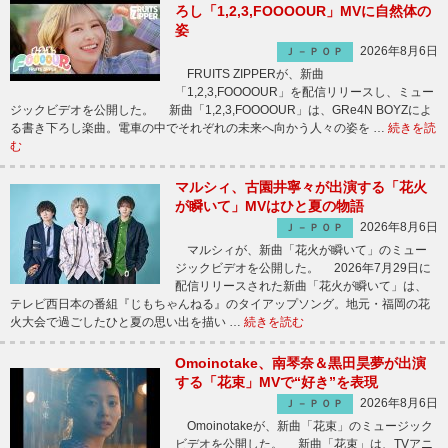
ろし「1,2,3,FOOOOUR」MVに自然体の
姿
2026年8月6日
Ｊ－ＰＯＰ
FRUITS ZIPPERが、新曲
「1,2,3,FOOOOUR」を配信リリースし、ミュー
ジックビデオを公開した。 新曲「1,2,3,FOOOOUR」は、GRe4N BOYZによ
る書き下ろし楽曲。電車の中でそれぞれの未来へ向かう人々の姿を …
続きを読
む
マルシィ、古園井寧々が出演する「花火
が瞬いて」MVはひと夏の物語
2026年8月6日
Ｊ－ＰＯＰ
マルシィが、新曲「花火が瞬いて」のミュー
ジックビデオを公開した。 2026年7月29日に
配信リリースされた新曲「花火が瞬いて」は、
テレビ西日本の番組『じもちゃんねる』のタイアップソング。地元・福岡の花
火大会で過ごしたひと夏の思い出を描い …
続きを読む
Omoinotake、南琴奈＆黒田昊夢が出演
する「花束」MVで“好き”を表現
2026年8月6日
Ｊ－ＰＯＰ
Omoinotakeが、新曲「花束」のミュージック
ビデオを公開した。 新曲「花束」は、TVアニ