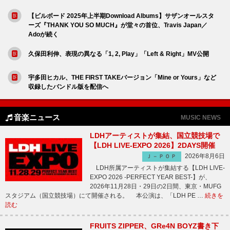
【ビルボード 2025年上半期Download Albums】サザンオールスタ
ーズ『THANK YOU SO MUCH』が堂々の首位、Travis Japan／
Adoが続く
久保田利伸、表現の異なる「1, 2, Play」「Left & Right」MV公開
宇多田ヒカル、THE FIRST TAKEバージョン「Mine or Yours」など
収録したバンドル版を配信へ
音楽ニュース
MUSIC NEWS
LDHアーティストが集結、国立競技場で
【LDH LIVE-EXPO 2026】2DAYS開催
2026年8月6日
Ｊ－ＰＯＰ
LDH所属アーティストが集結する【LDH LIVE-
EXPO 2026 -PERFECT YEAR BEST-】が、
2026年11月28日・29日の2日間、東京・MUFG
スタジアム（国立競技場）にて開催される。 本公演は、「LDH PE …
続きを
読む
FRUITS ZIPPER、GRe4N BOYZ書き下