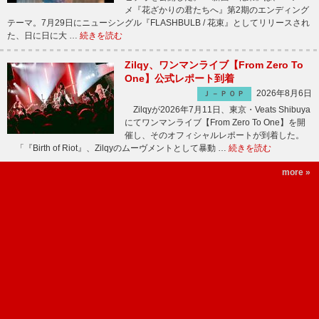
メ『花ざかりの君たちへ』第2期のエンディング
テーマ。7月29日にニューシングル『FLASHBULB / 花束』としてリリースされ
た、日に日に大 …
続きを読む
Zilqy、ワンマンライブ【From Zero To
One】公式レポート到着
2026年8月6日
Ｊ－ＰＯＰ
Zilqyが2026年7月11日、東京・Veats Shibuya
にてワンマンライブ【From Zero To One】を開
催し、そのオフィシャルレポートが到着した。
「『Birth of Riot』、Zilqyのムーヴメントとして暴動 …
続きを読む
more »