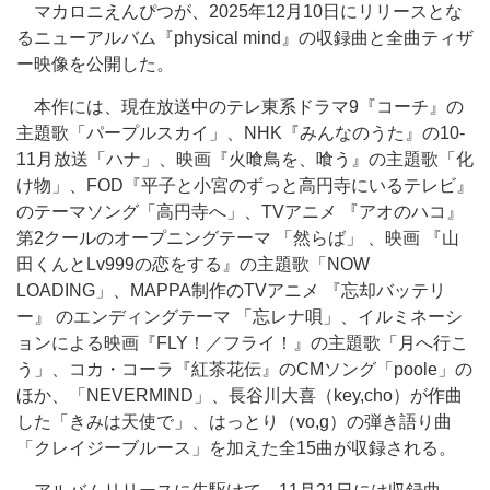
マカロニえんぴつが、2025年12月10日にリリースとな
るニューアルバム『physical mind』の収録曲と全曲ティザ
ー映像を公開した。
本作には、現在放送中のテレ東系ドラマ9『コーチ』の
主題歌「パープルスカイ」、NHK『みんなのうた』の10-
11月放送「ハナ」、映画『火喰鳥を、喰う』の主題歌「化
け物」、FOD『平子と小宮のずっと高円寺にいるテレビ』
のテーマソング「高円寺へ」、TVアニメ 『アオのハコ』
第2クールのオープニングテーマ 「然らば」 、映画 『山
田くんとLv999の恋をする』の主題歌「NOW
LOADING」、MAPPA制作のTVアニメ 『忘却バッテリ
ー』 のエンディングテーマ 「忘レナ唄」、イルミネーシ
ョンによる映画『FLY！／フライ！』の主題歌「月へ行こ
う」、コカ・コーラ『紅茶花伝』のCMソング「poole」の
ほか、「NEVERMIND」、長谷川大喜（key,cho）が作曲
した「きみは天使で」、はっとり（vo,g）の弾き語り曲
「クレイジーブルース」を加えた全15曲が収録される。