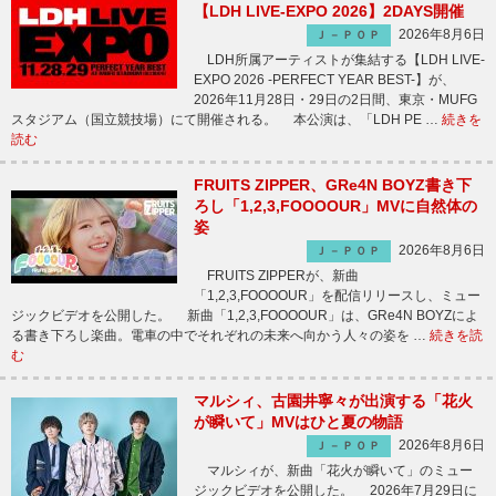
【LDH LIVE-EXPO 2026】2DAYS開催
2026年8月6日
Ｊ－ＰＯＰ
LDH所属アーティストが集結する【LDH LIVE-
EXPO 2026 -PERFECT YEAR BEST-】が、
2026年11月28日・29日の2日間、東京・MUFG
スタジアム（国立競技場）にて開催される。 本公演は、「LDH PE …
続きを
読む
FRUITS ZIPPER、GRe4N BOYZ書き下
ろし「1,2,3,FOOOOUR」MVに自然体の
姿
2026年8月6日
Ｊ－ＰＯＰ
FRUITS ZIPPERが、新曲
「1,2,3,FOOOOUR」を配信リリースし、ミュー
ジックビデオを公開した。 新曲「1,2,3,FOOOOUR」は、GRe4N BOYZによ
る書き下ろし楽曲。電車の中でそれぞれの未来へ向かう人々の姿を …
続きを読
む
マルシィ、古園井寧々が出演する「花火
が瞬いて」MVはひと夏の物語
2026年8月6日
Ｊ－ＰＯＰ
マルシィが、新曲「花火が瞬いて」のミュー
ジックビデオを公開した。 2026年7月29日に