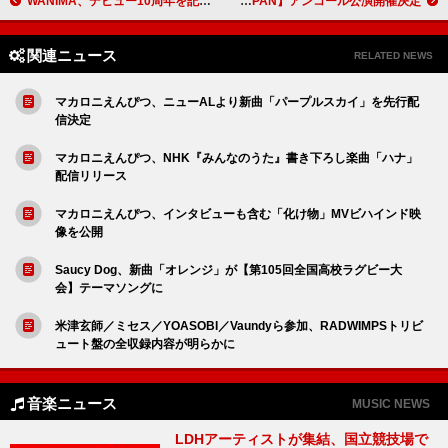
WANIMA、デビュー10周年を記念してライブ映像作品集を1月リリース
D-LITE（BIGBANG）、【D-LITE 2025 ASIA TOUR [D’s WAVE] IN JAPAN】アンコール公演開催決定
関連ニュース
RELATED NEWS
マカロニえんぴつ、ニューALより新曲「パープルスカイ」を先行配
信決定
マカロニえんぴつ、NHK『みんなのうた』書き下ろし楽曲「ハナ」
配信リリース
マカロニえんぴつ、インタビューも含む「化け物」MVビハインド映
像を公開
Saucy Dog、新曲「オレンジ」が【第105回全国高校ラグビー大
会】テーマソングに
米津玄師／ミセス／YOASOBI／Vaundyら参加、RADWIMPSトリビ
ュート盤の全収録内容が明らかに
音楽ニュース
MUSIC NEWS
LDHアーティストが集結、国立競技場で