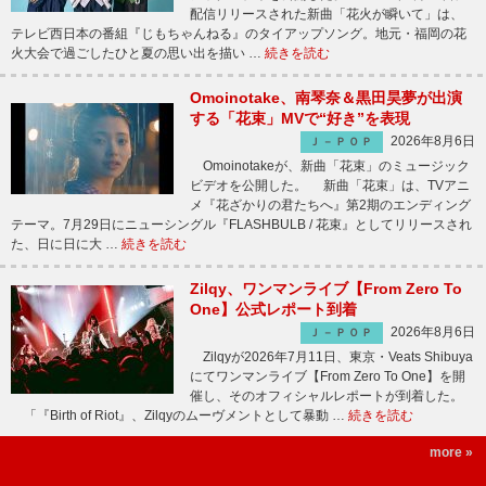
配信リリースされた新曲「花火が瞬いて」は、
テレビ西日本の番組『じもちゃんねる』のタイアップソング。地元・福岡の花
火大会で過ごしたひと夏の思い出を描い …
続きを読む
Omoinotake、南琴奈＆黒田昊夢が出演
する「花束」MVで“好き”を表現
2026年8月6日
Ｊ－ＰＯＰ
Omoinotakeが、新曲「花束」のミュージック
ビデオを公開した。 新曲「花束」は、TVアニ
メ『花ざかりの君たちへ』第2期のエンディング
テーマ。7月29日にニューシングル『FLASHBULB / 花束』としてリリースされ
た、日に日に大 …
続きを読む
Zilqy、ワンマンライブ【From Zero To
One】公式レポート到着
2026年8月6日
Ｊ－ＰＯＰ
Zilqyが2026年7月11日、東京・Veats Shibuya
にてワンマンライブ【From Zero To One】を開
催し、そのオフィシャルレポートが到着した。
「『Birth of Riot』、Zilqyのムーヴメントとして暴動 …
続きを読む
more »