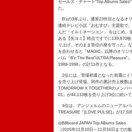
セールス・チャート“Top Albums Sal
た。
B’zの3年ぶり、通算23作目となるオ
連続テレビ小説『おむすび』主題歌で、
んだ「イルミネーション」 をはじめ、
ある【先ヨミ】時点ですでに139,87
り上げ、そのまま首位の座を守った。な
を合わせると『MAGIC』以降のオリジナ
バム『B’z The Best”ULTRA Pleasure”』『
1988-1998』の計11作となる。
2位には、登場初週となった前週にミリオン
を売り上げ登場。同作の累計売上枚数は1,
TOMORROW X TOGETHERのメンバー
01』が44,113枚を売り上げ3位に続い
4位は、アンジュルムのニューアルバム『Kee
TREASURE『[LOVE PULSE]』が17
◎Billboard JAPAN Top Albums Sales
（2025年11月10日～11月16日までの