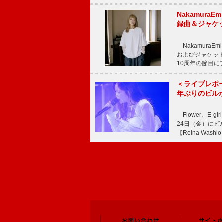
Nakamura
録曲＆ジャケ
NakamuraE
およびジャケッ
10周年の節目
＜ライブレポ
年ぶりのビル
Flower、E
24日（金）に
【Reina Washio 