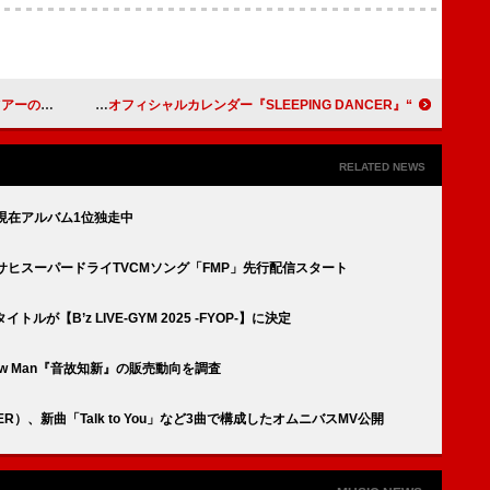
アルを公開
“平手友梨奈の在ったかもしれない1日”がコンセプト、ソロ初のオフィシャルカレンダー『SLEEPING DANCER』
RELATED NEWS
枚で現在アルバム1位独走中
アサヒスーパードライTVCMソング「FMP」先行配信スタート
が【B’z LIVE-GYM 2025 -FYOP-】に決定
w Man『音故知新』の販売動向を調査
THER）、新曲「Talk to You」など3曲で構成したオムニバスMV公開