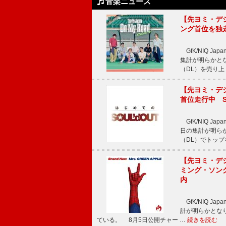
音楽ニュース
【先ヨミ・デジタル
ング首位を独
GfK/NIQ J
集計が明らかとなり、T
（DL）を売り上
【先ヨミ・デジタ
首位走行中 S
GfK/NIQ J
日の集計が明らかと
（DL）でトップ
【先ヨミ・デジタ
ミング・ソング
内
GfK/NIQ J
計が明らかとなり、M
ている。 8月5日公開チャー …
続きを読む