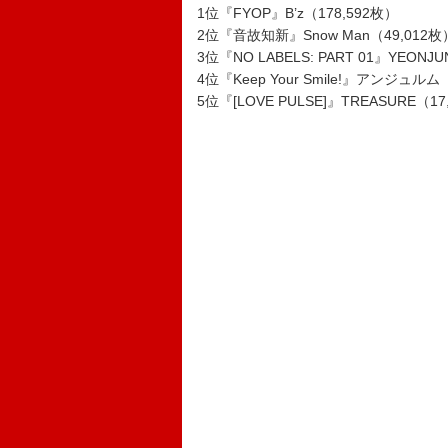
1位『FYOP』B’z（178,592枚）
2位『音故知新』Snow Man（49,012枚
3位『NO LABELS: PART 01』YEONJ
4位『Keep Your Smile!』アンジュルム
5位『[LOVE PULSE]』TREASURE（17