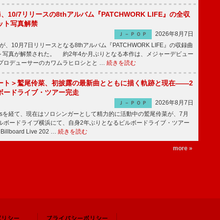
Emi、10/7リリースの8thアルバム『PATCHWORK LIFE』の全収
ット写真解禁
2026年8月7日
Ｊ－ＰＯＰ
miが、10月7日リリースとなる8thアルバム『PATCHWORK LIFE』の収録曲
ト写真が解禁された。 約2年4か月ぶりとなる本作は、メジャーデビュー
にプロデューサーのカワムラヒロシとと …
続きを読む
ート＞鷲尾伶菜、初披露の最新曲とともに描く軌跡と現在――2
ボードライブ・ツアー完走
2026年8月7日
Ｊ－ＰＯＰ
-girlsを経て、現在はソロシンガーとして精力的に活動中の鷲尾伶菜が、7月
ビルボードライブ横浜にて、自身2年ぶりとなるビルボードライブ・ツアー
Billboard Live 202 …
続きを読む
more »