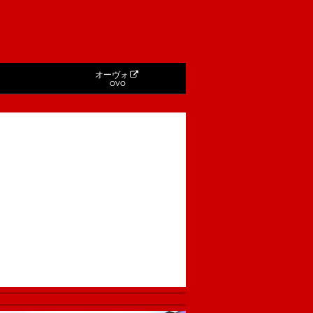
オーヴォ
OVO