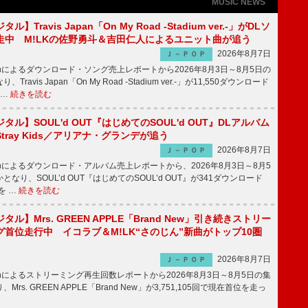
MUSIC NEWS
】Travis Japan「On My Road -Stadium ver.-」がDLソ
走中 M!LKの佐野勇斗＆吉田仁人によるユニット曲が追う
2026年8月7日
Ｊ－ＰＯＰ
apanによるダウンロード・ソング売上レポートから2026年8月3日～8月5日の
ravis Japan「On My Road -Stadium ver.-」が11,550ダウンロード
 …
続きを読む
ル】SOUL'd OUT『はじめてのSOUL'd OUT』DLアルバム
tray Kids／アリアナ・グランデが追う
2026年8月7日
Ｊ－ＰＯＰ
apanによるダウンロード・アルバム売上レポートから、2026年8月3日～8月5
なり、SOUL’d OUT『はじめてのSOUL’d OUT』が341ダウンロード
を …
続きを読む
ル】Mrs. GREEN APPLE「Brand New」引き続きストリー
首位走行中 イコラブ＆M!LK“さのじん”新曲がトップ10圏
2026年8月7日
Ｊ－ＰＯＰ
apanによるストリーミング再生回数レポートから2026年8月3日～8月5日の集
rs. GREEN APPLE「Brand New」が3,751,105回で現在首位を走っ