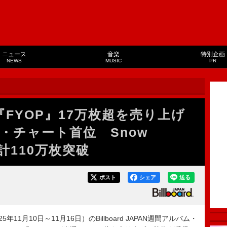
ニュース
音楽
特別企画
NEWS
MUSIC
PR
『FYOP』17万枚超を売り上げ
・チャート首位 Snow
計110万枚突破
ポスト
シェア
送る
年11月10日～11月16日）のBillboard JAPAN週間アルバム・