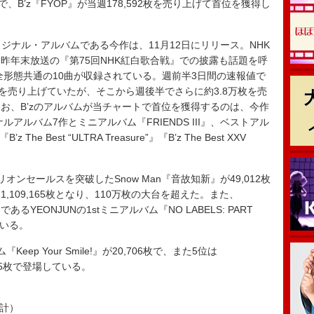
es”で、B’z『FYOP』が当週178,592枚を売り上げて首位を獲得し
リジナル・アルバムである今作は、11月12日にリリース。NHK
昨年末放送の『第75回NHK紅白歌合戦』での披露も話題を呼
全形態共通の10曲が収録されている。週前半3日間の速報値で
0枚を売り上げていたが、そこから週後半でさらに約3.8万枚を売
お、B’zのアルバムが当チャートで首位を獲得するのは、今作
ルアルバム7作とミニアルバム『FRIENDS III』、ベストアル
B’z The Best “ULTRA Treasure”』『B’z The Best XXV
セールスを突破したSnow Man『音故知新』が49,012枚
109,165枚となり、110万枚の大台を超えた。また、
であるYEONJUNの1stミニアルバム『NO LABELS: PART
ている。
p Your Smile!』が20,706枚で、また5位は
,505枚で登場している。
集計）