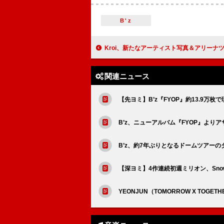
B'z
Kroi、新たなアーティスト写真＆アリーナツアーのキービジュ
関連ニュース
【先ヨミ】B’z『FYOP』約13.9万
B’z、ニューアルバム『FYOP』より
B’z、約7年ぶりとなるドームツアーのタイトル
【深ヨミ】4作連続初週ミリオン、Sno
YEONJUN（TOMORROW X TOGE