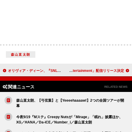
森山直太朗
オリヴィア・ディーン、『SNL』初出演で「Man I Need」と「Let Alone the One You Love」を披露
Fukase（SEKAI NO OWARI）ソロプロジェクト始動 SG「Bad Entertainment」配信リリース決定
関連ニュース
RELATED NEWS
森山直太朗、【弓弦葉】と【Yeeeehaaaaw!】2つの全国ツアーが開
幕
今夜9/19『Mステ』Creepy Nutsが「Mirage」「眠れ」披露ほか、
XG／HANA／Da-iCE／Number_i／森山直太朗