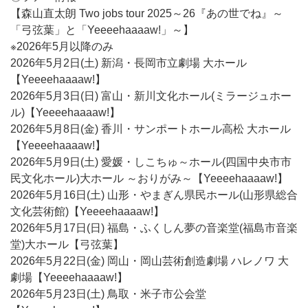
【森山直太朗 Two jobs tour 2025～26『あの世でね』～
「弓弦葉」と「Yeeeehaaaaw!」～】
※2026年5月以降のみ
2026年5月2日(土) 新潟・長岡市立劇場 大ホール
【Yeeeehaaaaw!】
2026年5月3日(日) 富山・新川文化ホール(ミラージュホー
ル)【Yeeeehaaaaw!】
2026年5月8日(金) 香川・サンポートホール高松 大ホール
【Yeeeehaaaaw!】
2026年5月9日(土) 愛媛・しこちゅ～ホール(四国中央市市
民文化ホール)大ホール ～おりがみ～【Yeeeehaaaaw!】
2026年5月16日(土) 山形・やまぎん県民ホール(山形県総合
文化芸術館)【Yeeeehaaaaw!】
2026年5月17日(日) 福島・ふくしん夢の音楽堂(福島市音楽
堂)大ホール【弓弦葉】
2026年5月22日(金) 岡山・岡山芸術創造劇場 ハレノワ 大
劇場【Yeeeehaaaaw!】
2026年5月23日(土) 鳥取・米子市公会堂