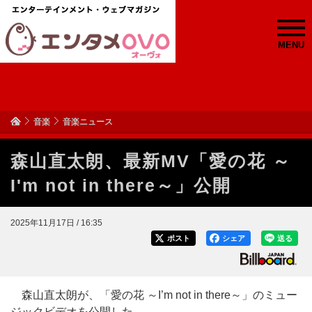
MENU
音楽
音楽ニュース
森山直太朗、最新MV「愛の花 ～
I'm not in there～」公開
2025年11月17日 / 16:35
ポスト
シェア
送る
森山直太朗が、「愛の花 ～I’m not in there～」のミュー
ジックビデオを公開した。