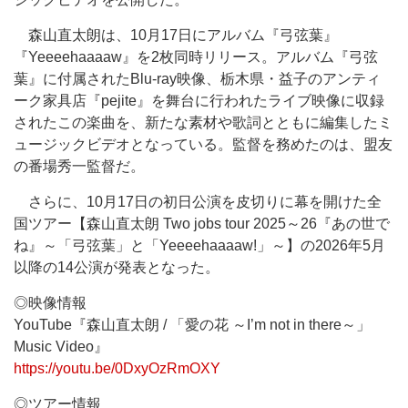
森山直太朗は、10月17日にアルバム『弓弦葉』
『Yeeeehaaaaw』を2枚同時リリース。アルバム『弓弦
葉』に付属されたBlu-ray映像、栃木県・益子のアンティ
ーク家具店『pejite』を舞台に行われたライブ映像に収録
されたこの楽曲を、新たな素材や歌詞とともに編集したミ
ュージックビデオとなっている。監督を務めたのは、盟友
の番場秀一監督だ。
さらに、10月17日の初日公演を皮切りに幕を開けた全
国ツアー【森山直太朗 Two jobs tour 2025～26『あの世で
ね』～「弓弦葉」と「Yeeeehaaaaw!」～】の2026年5月
以降の14公演が発表となった。
◎映像情報
YouTube『森山直太朗 / 「愛の花 ～I’m not in there～」
Music Video』
https://youtu.be/0DxyOzRmOXY
◎ツアー情報