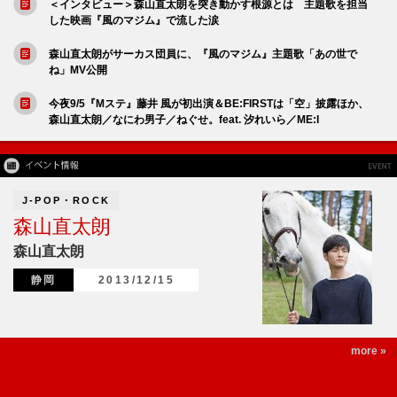
＜インタビュー＞森山直太朗を突き動かす根源とは 主題歌を担当
した映画『風のマジム』で流した涙
森山直太朗がサーカス団員に、『風のマジム』主題歌「あの世で
ね」MV公開
今夜9/5『Mステ』藤井 風が初出演＆BE:FIRSTは「空」披露ほか、
森山直太朗／なにわ男子／ねぐせ。feat. 汐れいら／ME:I
J-POP・ROCK
森山直太朗
森山直太朗
静岡
2013/12/15
more »