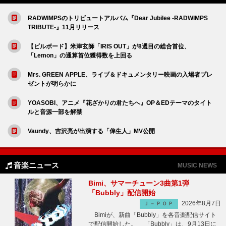
RADWIMPSのトリビュートアルバム『Dear Jubilee -RADWIMPS
TRIBUTE-』11月リリース
【ビルボード】米津玄師「IRIS OUT」が8週目の総合首位、
「Lemon」の通算首位獲得数を上回る
Mrs. GREEN APPLE、ライブ＆ドキュメンタリー映画の入場者プレ
ゼントが明らかに
YOASOBI、アニメ『花ざかりの君たちへ』OP＆EDテーマのタイト
ルと音源一部を解禁
Vaundy、吉沢亮が出演する「偉生人」MV公開
音楽ニュース
MUSIC NEWS
Bimi、サマーチューン3曲第1弾
「Bubbly」配信開始
2026年8月7日
Ｊ－ＰＯＰ
Bimiが、新曲「Bubbly」を各音楽配信サイト
で配信開始した。 「Bubbly」は、9月13日に