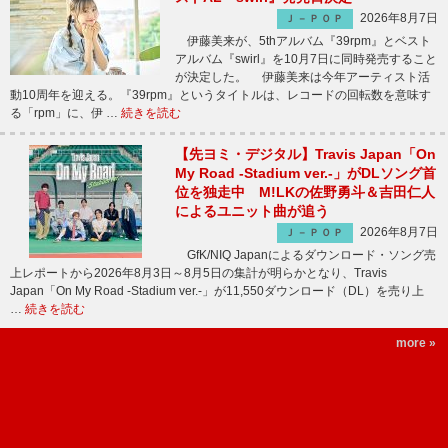
2026年8月7日
Ｊ－ＰＯＰ
伊藤美来が、5thアルバム『39rpm』とベスト
アルバム『swirl』を10月7日に同時発売すること
が決定した。 伊藤美来は今年アーティスト活
動10周年を迎える。『39rpm』というタイトルは、レコードの回転数を意味す
る「rpm」に、伊 …
続きを読む
【先ヨミ・デジタル】Travis Japan「On
My Road -Stadium ver.-」がDLソング首
位を独走中 M!LKの佐野勇斗＆吉田仁人
によるユニット曲が追う
2026年8月7日
Ｊ－ＰＯＰ
GfK/NIQ Japanによるダウンロード・ソング売
上レポートから2026年8月3日～8月5日の集計が明らかとなり、Travis
Japan「On My Road -Stadium ver.-」が11,550ダウンロード（DL）を売り上
…
続きを読む
more »