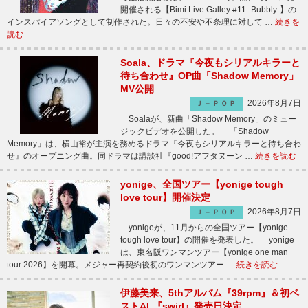
開催される【Bimi Live Galley #11 -Bubbly-】の
インスパイアソングとして制作された。日々の不安や不条理に対して …
続きを
読む
Soala、ドラマ『今夜もシリアルキラーと
待ち合わせ』OP曲「Shadow Memory」
MV公開
2026年8月7日
Ｊ－ＰＯＰ
Soalaが、新曲「Shadow Memory」のミュー
ジックビデオを公開した。 「Shadow
Memory」は、横山裕が主演を務めるドラマ『今夜もシリアルキラーと待ち合わ
せ』のオープニング曲。同ドラマは講談社『good!アフタヌーン …
続きを読む
yonige、全国ツアー【yonige tough
love tour】開催決定
2026年8月7日
Ｊ－ＰＯＰ
yonigeが、11月からの全国ツアー【yonige
tough love tour】の開催を発表した。 yonige
は、東名阪ワンマンツアー【yonige one man
tour 2026】を開幕。メジャー再契約後初のワンマンツアー …
続きを読む
伊藤美来、5thアルバム『39rpm』＆初ベ
ストAL『swirl』発売日決定