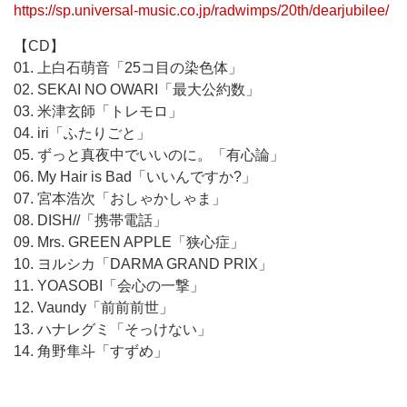
https://sp.universal-music.co.jp/radwimps/20th/dearjubilee/
【CD】
01. 上白石萌音「25コ目の染色体」
02. SEKAI NO OWARI「最大公約数」
03. 米津玄師「トレモロ」
04. iri「ふたりごと」
05. ずっと真夜中でいいのに。「有心論」
06. My Hair is Bad「いいんですか?」
07. 宮本浩次「おしゃかしゃま」
08. DISH//「携帯電話」
09. Mrs. GREEN APPLE「狭心症」
10. ヨルシカ「DARMA GRAND PRIX」
11. YOASOBI「会心の一撃」
12. Vaundy「前前前世」
13. ハナレグミ「そっけない」
14. 角野隼斗「すずめ」