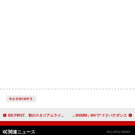
RADWIMPS
BE:FIRST、初のスタジアムライブ【BE:ST】2DAYS開催
aoen、恋心を表現した「MXMM」MVで“ドクバクダンス”
関連ニュース
RELATED NEWS