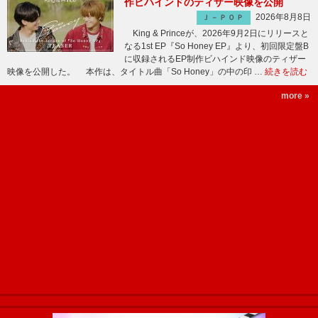
作ビハインドのティザー映像を公開
2026年8月8日
Ｊ－ＰＯＰ
King & Princeが、2026年9月2日にリリースと
なる1st EP『So Honey EP』より、初回限定盤B
に収録されるEP制作ビハインド映像のティザー
映像を公開した。 本作は、タイトル曲「So Honey」の中の印 …
続きを読む
more »