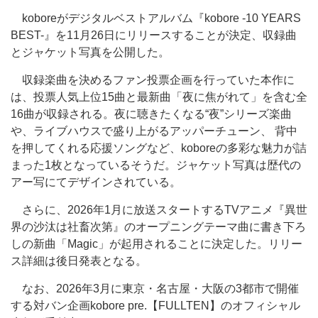
koboreがデジタルベストアルバム『kobore -10 YEARS
BEST-』を11月26日にリリースすることが決定、収録曲
とジャケット写真を公開した。
収録楽曲を決めるファン投票企画を行っていた本作に
は、投票人気上位15曲と最新曲「夜に焦がれて」を含む全
16曲が収録される。夜に聴きたくなる“夜”シリーズ楽曲
や、ライブハウスで盛り上がるアッパーチューン、 背中
を押してくれる応援ソングなど、koboreの多彩な魅力が詰
まった1枚となっているそうだ。ジャケット写真は歴代の
アー写にてデザインされている。
さらに、2026年1月に放送スタートするTVアニメ『異世
界の沙汰は社畜次第』のオープニングテーマ曲に書き下ろ
しの新曲「Magic」が起用されることに決定した。リリー
ス詳細は後日発表となる。
なお、2026年3月に東京・名古屋・大阪の3都市で開催
する対バン企画kobore pre.【FULLTEN】のオフィシャル