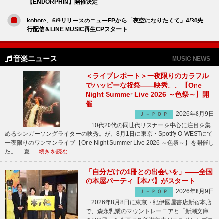
【ENDORPHIN】開催決定
kobore、6/9リリースのニューEPから「夜空になりたくて」4/30先
行配信＆LINE MUSIC再生CPスタート
音楽ニュース
MUSIC NEWS
＜ライブレポート＞一夜限りのカラフル
でハッピーな祝祭――映秀。、【One
Night Summer Live 2026 ～色祭～】開
催
2026年8月9日
Ｊ－ＰＯＰ
10代20代の同世代リスナーを中心に注目を集
めるシンガーソングライターの映秀。が、8月1日に東京・Spotify O-WESTにて
一夜限りのワンマンライブ【One Night Summer Live 2026 ～色祭～】を開催し
た。 夏 …
続きを読む
「自分だけの1冊との出会いを」――全国
の本屋パーティ【本パ】がスタート
2026年8月9日
Ｊ－ＰＯＰ
2026年8月8日に東京・紀伊國屋書店新宿本店
で、森永乳業のマウントレーニアと「新潮文庫