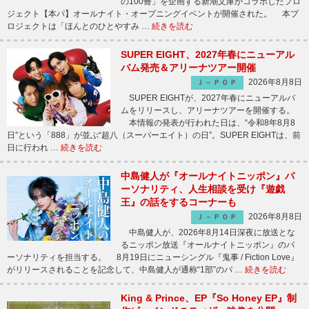
の100冊」を企画する新潮文庫がコラボしたプロ
ジェクト【本パ】オールナイト・オープニングイベントが開催された。 本プ
ロジェクトは「ほんとのひとやすみ …
続きを読む
SUPER EIGHT、2027年春にニューアル
バム発売＆アリーナツアー開催
2026年8月8日
Ｊ－ＰＯＰ
SUPER EIGHTが、2027年春にニューアルバ
ムをリリースし、アリーナツアーを開催する。
本情報の発表が行われた日は、“令和8年8月8
日”という「888」が並ぶ“超八（スーパーエイト）の日”。SUPER EIGHTは、前
日に行われ …
続きを読む
中島健人が『オールナイトニッポン』パ
ーソナリティ、人生相談を受け『遊戯
王』の話をするコーナーも
2026年8月8日
Ｊ－ＰＯＰ
中島健人が、2026年8月14日深夜に放送とな
るニッポン放送『オールナイトニッポン』のパ
ーソナリティを担当する。 8月19日にニューシングル『鬼事 / Fiction Love』
がリリースされることを記念して、中島健人が通称“1部”のパ …
続きを読む
King & Prince、EP『So Honey EP』制