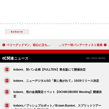
kobore
ベリーグッドマン、初心に立ち返るニューAL『SING SING SING X』リリース決定
KOTORI、行きたい場所で対バンしたいバンドと共演する【LOCAL MATCH】ツアー対バンアーティスト発表
関連ニュース
RELATED NEWS
kobore、対バン企画【FULLTEN】東名阪にて開催決定
kobore、ニューデジタルSG「夜に焦がれて」10/29リリース決定
kobore、初の会員限定イベント【OCHIKOBORE Meeting】開催決
定
kobore／プッシュプルポット／Brown Basket、スプリットツアー