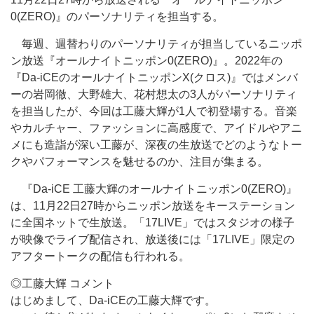
0(ZERO)』のパーソナリティを担当する。
毎週、週替わりのパーソナリティが担当しているニッポ
ン放送『オールナイトニッポン0(ZERO)』。2022年の
『Da-iCEのオールナイトニッポンX(クロス)』ではメンバ
ーの岩岡徹、大野雄大、花村想太の3人がパーソナリティ
を担当したが、今回は工藤大輝が1人で初登場する。音楽
やカルチャー、ファッションに高感度で、アイドルやアニ
メにも造詣が深い工藤が、深夜の生放送でどのようなトー
クやパフォーマンスを魅せるのか、注目が集まる。
『Da-iCE 工藤大輝のオールナイトニッポン0(ZERO)』
は、11月22日27時からニッポン放送をキーステーション
に全国ネットで生放送。「17LIVE」ではスタジオの様子
が映像でライブ配信され、放送後には「17LIVE」限定の
アフタートークの配信も行われる。
◎工藤大輝 コメント
はじめまして、Da-iCEの工藤大輝です。