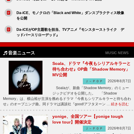
Da-iCE、モノクロの「Black and White」ダンスプラクティス映像
を公開
Da-iCEがOP主題歌を担当、TVアニメ『モンスターストライク デ
ッドバースリローデッド』
音楽ニュース
MUSIC NEWS
Soala、ドラマ『今夜もシリアルキラーと
待ち合わせ』OP曲「Shadow Memory」
MV公開
2026年8月7日
Ｊ－ＰＯＰ
Soalaが、新曲「Shadow Memory」のミュー
ジックビデオを公開した。 「Shadow
Memory」は、横山裕が主演を務めるドラマ『今夜もシリアルキラーと待ち合わ
せ』のオープニング曲。同ドラマは講談社『good!アフタヌーン …
続きを読む
yonige、全国ツアー【yonige tough
love tour】開催決定
2026年8月7日
Ｊ－ＰＯＰ