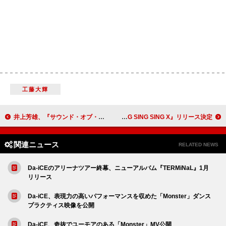
工藤大輝
井上芳雄、『サウンド・オブ・ミュージック』は“ミュージカル映画のお手本” 60周年4Kリマスター上映前に石丸幹二らコメント
ベリーグッドマン、初心に立ち返るニューAL『SING SING SING X』リリース決定
関連ニュース
RELATED NEWS
Da-iCEのアリーナツアー終幕、ニューアルバム『TERMiNaL』1月
リリース
Da-iCE、表現力の高いパフォーマンスを収めた「Monster」ダンス
プラクティス映像を公開
Da-iCE、奇抜でユーモアのある「Monster」MV公開