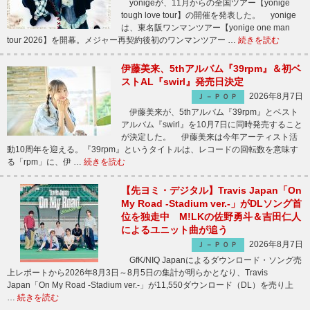
yonigeが、11月からの全国ツアー【yonige
tough love tour】の開催を発表した。 yonige
は、東名阪ワンマンツアー【yonige one man
tour 2026】を開幕。メジャー再契約後初のワンマンツアー …
続きを読む
伊藤美来、5thアルバム『39rpm』＆初ベ
ストAL『swirl』発売日決定
2026年8月7日
Ｊ－ＰＯＰ
伊藤美来が、5thアルバム『39rpm』とベスト
アルバム『swirl』を10月7日に同時発売すること
が決定した。 伊藤美来は今年アーティスト活
動10周年を迎える。『39rpm』というタイトルは、レコードの回転数を意味す
る「rpm」に、伊 …
続きを読む
【先ヨミ・デジタル】Travis Japan「On
My Road -Stadium ver.-」がDLソング首
位を独走中 M!LKの佐野勇斗＆吉田仁人
によるユニット曲が追う
2026年8月7日
Ｊ－ＰＯＰ
GfK/NIQ Japanによるダウンロード・ソング売
上レポートから2026年8月3日～8月5日の集計が明らかとなり、Travis
Japan「On My Road -Stadium ver.-」が11,550ダウンロード（DL）を売り上
…
続きを読む