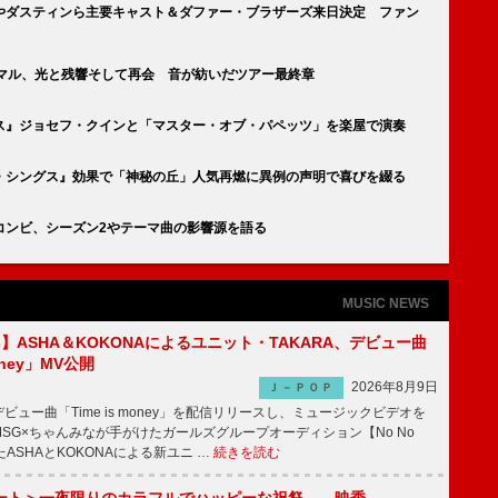
やダスティンら主要キャスト＆ダファー・ブラザーズ来日決定 ファン
ニマル、光と残響そして再会 音が紡いだツアー最終章
ス』ジョセフ・クインと「マスター・オブ・パペッツ」を楽屋で演奏
・シングス』効果で「神秘の丘」人気再燃に異例の声明で喜びを綴る
コンビ、シーズン2やテーマ曲の影響源を語る
MUSIC NEWS
irls】ASHA＆KOKONAによるユニット・TAKARA、デビュー曲
money」MV公開
2026年8月9日
Ｊ－ＰＯＰ
ビュー曲「Time is money」を配信リリースし、ミュージックビデオを
SG×ちゃんみなが手がけたガールズグループオーディション【No No
したASHAとKOKONAによる新ユニ …
続きを読む