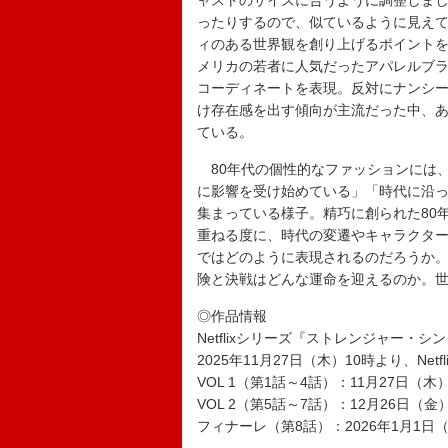
ャストのサイズに合うように調整しま
ったりするので、似ているように見え
ィのある世界観を創り上げるポイントを
メリカの若者に人気だったアパレルブ
コーディネートを表現。反対にナンシ
け存在感を出す傾向が主流だった中、
ている。
80年代の個性的なファッションには、
に影響を受け始めている」「時代に沿
集まっている様子。精巧に創られた80
重ねる度に、時代の変遷やキャラクタ
ではどのように表現されるのだろうか
険と決戦はどんな運命を迎えるのか。
◎作品情報
Netflixシリーズ『ストレンジャー・シ
2025年11月27日（木）10時より、Net
VOL 1（第1話～4話）：11月27日（木
VOL 2（第5話～7話）：12月26日（金
フィナーレ（第8話）：2026年1月1日