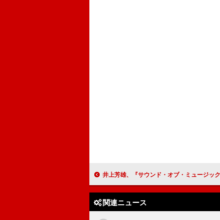
井上芳雄、『サウンド・オブ・ミュージック』は“ミュージカル映画のお手本” 60周年4Kリマスター上映前
関連ニュース