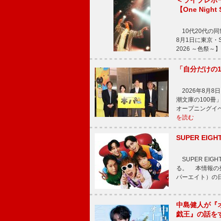
＜ライブレポ
【One Night
10代20代の
8月1日に東京・Sp
2026 ～色祭
「自分だけの
2026年8月
潮文庫の100
オープニングイ
を読む
SUPER E
SUPER EI
る。 本情報の発
パーエイト）の日”
中島健人が『
戯王』の話を