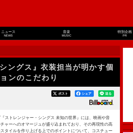
ニュース
音楽
特別企画
NEWS
MUSIC
PR
シングス』衣装担当が明かす個
ションのこだわり
ポスト
シェア
送る
リーズ『ストレンジャー・シングス 未知の世界』には、映画や音
ルチャーへのオマージュが盛り込まれており、その再現性の高
のスタイルを作り上げる上でのポイントについて、コスチュー