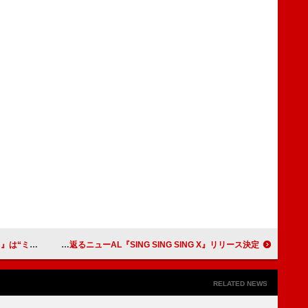
に石丸幹二らコメント
ベリーグッドマン、初心に立ち返るニューAL『SING SING SING X』リリース決定
RELATED NEWS