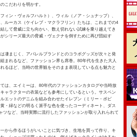
そのこだわりを明かす。
フィン・ヴォルフハルト）、ウィル（ノア・シュナップ）、
、ルーカス（ケイレブ・マクラフリン）たちは、これまでの4
団結して脅威に立ち向かい、数え切れない試練を乗り越えてき
ちがシリーズ最大の脅威・ヴェクナを倒すために再び団結す
は凄まじく、アパレルブランドとのコラボグッズが次々と発
組まれるなど、ファッション界も席巻。80年代を生きた大人
されるほど、当時の世界観をそのまま表現している点も魅力と
ては、エイミーは、80年代のファッションカタログや当時放
るキャラクターの衣装なども参考にしているという。サスペン
シルエットのデニムを組み合わせたイレブン（ミリー・ボビ
・黄・緑などの明るく派手な色を使ったコーディネート、ダス
ャツなど、当時実際に流行したファッションが取り入れられて
一から作るほうがいいことに気づき、生地を買って作り、キ