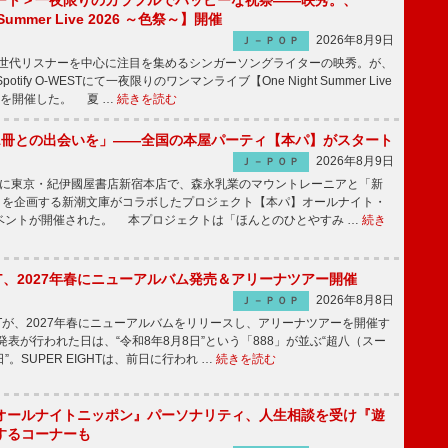
ート＞一夜限りのカラフルでハッピーな祝祭――映秀。、
 Summer Live 2026 ～色祭～】開催
2026年8月9日
Ｊ－ＰＯＰ
同世代リスナーを中心に注目を集めるシンガーソングライターの映秀。が、
otify O-WESTにて一夜限りのワンマンライブ【One Night Summer Live
～】を開催した。 夏 …
続きを読む
1冊との出会いを」――全国の本屋パーティ【本パ】がスタート
2026年8月9日
Ｊ－ＰＯＰ
8日に東京・紀伊國屋書店新宿本店で、森永乳業のマウントレーニアと「新
冊」を企画する新潮文庫がコラボしたプロジェクト【本パ】オールナイト・
ベントが開催された。 本プロジェクトは「ほんとのひとやすみ …
続き
IGHT、2027年春にニューアルバム発売＆アリーナツアー開催
2026年8月8日
Ｊ－ＰＯＰ
GHTが、2027年春にニューアルバムをリリースし、アリーナツアーを開催す
表が行われた日は、“令和8年8月8日”という「888」が並ぶ“超八（スー
。SUPER EIGHTは、前日に行われ …
続きを読む
オールナイトニッポン』パーソナリティ、人生相談を受け『遊
するコーナーも