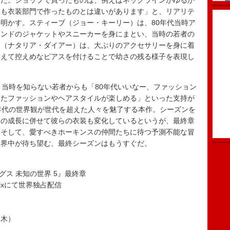
した。ショップで買ったものは、例えばネックラインがゆるか
ても衣装部門で作ったものとは違いがあります」と、リアリテ
明かす。スティーブ（ジョー・キーリー）は、80年代当時ア
ランドのジャケットやスニーカーを身にまとい、当時の若者の
ー（ナタリア・ダイアー）は、大ぶりのアクセサリーを身に着
あえて控えめなピアスを付けることで幼さの残る様子を表現し
当時を知らない若者からも「80年代いいなー、ファッション
ったファッションやヘアスタイルが楽しめる」といった支持が
年代の世界観が世代を超えた人々を魅了する本作。シーズンを
ーの成長に併せて彼らの衣装も変化しているというが、最終章
。そして、愛すべきホーキンスの仲間たちに待つ予測不能な冒
世界中が待ち望む、最終シーズンはもうすぐだ。
ングス 未知の世界 5』最終章
flixにて世界独占配信
）
）
（木）