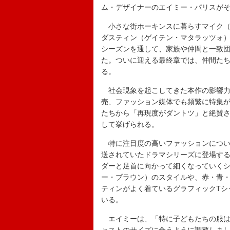
ム・デザイナーのエイミー・パリスが
小さな街ホーキンスに暮らすマイク（
ダスティン（ゲイテン・マタラッツォ）
シーズンを通して、家族や仲間と一致
た。ついに迎える最終章では、仲間た
る。
社会現象を起こしてきた本作の影響力
売、ファッション媒体でも頻繁に特集が
たちから「再現度がダントツ」と絶賛
して挙げられる。
特に注目度の高いファッションについ
送されていたドラマシリーズに登場す
ダーと足首に向かって細くなっていく
ー・ブラウン）のスタイルや、赤・青
ティンがよく着ているグラフィックTシ
いる。
エイミーは、「特に子どもたちの服は