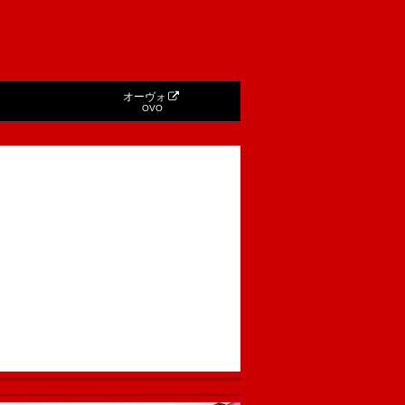
オーヴォ
OVO