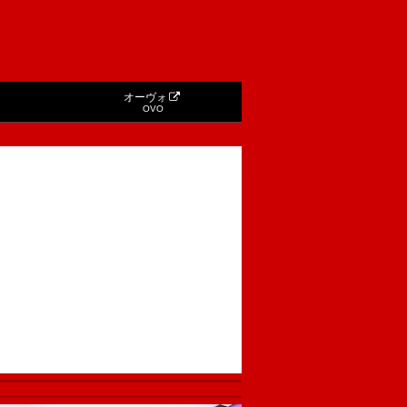
オーヴォ
OVO