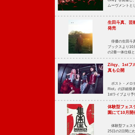
One】を開催し、
ムーヴメントと
生田斗真、芸能
発売
俳優の生田斗真
ブックスより10月
の2冊一体仕様と
Zilqy、1s
真も公開
ポスト・メロディッ
Riot』の詳細
1stライブより
体験型フェスティバ
園にて10月開
体験型フェスティバル
25日の2日間