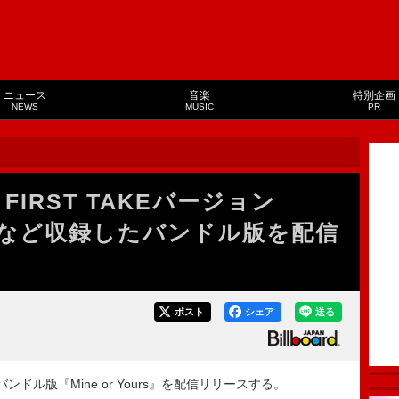
ニュース
音楽
特別企画
NEWS
MUSIC
PR
FIRST TAKEバージョン
urs」など収録したバンドル版を配信
ポスト
シェア
送る
ンドル版『Mine or Yours』を配信リリースする。