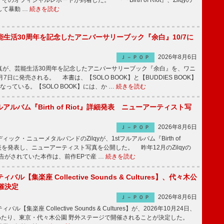
そのオフィシャルレポートが到着した。 「『Birth of Riot』、Zilqyの
して暴動 …
続きを読む
生活30周年を記念したアニバーサリーブック『余白』10/7に
2026年8月6日
Ｊ－ＰＯＰ
が、芸能生活30周年を記念したアニバーサリーブック『余白』を、ワニ
7日に発売される。 本書は、【SOLO BOOK】と【BUDDIES BOOK】
なっている。【SOLO BOOK】には、か …
続きを読む
tフルアルバム『Birth of Riot』詳細発表 ニューアーティスト写
2026年8月6日
Ｊ－ＰＯＰ
ク・ニューメタルバンドのZilqyが、1stフルアルバム『Birth of
発表を発表し、ニューアーティスト写真を公開した。 昨年12月のZilqyの
予告がされていた本作は、前作EPで産 …
続きを読む
ル【集楽座 Collective Sounds & Cultures】、代々木公
催決定
2026年8月6日
Ｊ－ＰＯＰ
【集楽座 Collective Sounds & Cultures】が、2026年10月24日、
にわたり、東京・代々木公園 野外ステージで開催されることが決定した。