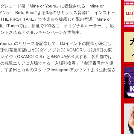
ド盤『Mine or Yours』に収録される「Mine or
ドンナ、Bella Booによる3種のリミックス音源に、インストゥ
E FIRST TAKE』で本楽曲を披露した際の音源「Mine or
AKE」を追加。iTunesでは、抽選で100名に「オリジナルルーラー」、応
ゼントされるデジタルキャンペーンが実施中。
 Yours』のリリースを記念して、DJイベントの開催が決定し
NU茶屋町店にはDJダイノジとDJ KOMORI、12月9日の東
ジ（OKAMOTO’S）とBiBiYUAが出演する。各店舗では、
場の観覧エリアに入場できる「入場引換券」「整理番号付き優
宇多田ヒカルのスタッフInstagramアカウントより生配信さ