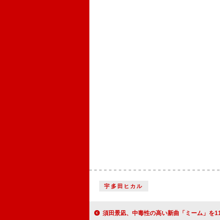
宇多田ヒカル
須田景凪、中毒性の高い新曲「ミーム」を11/19に配