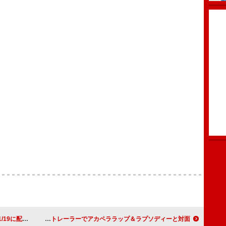
信リリース
JURIN（XG）、ソロデビュー曲「PS118」トレーラーでアカペララップ＆ラプソディーと対面