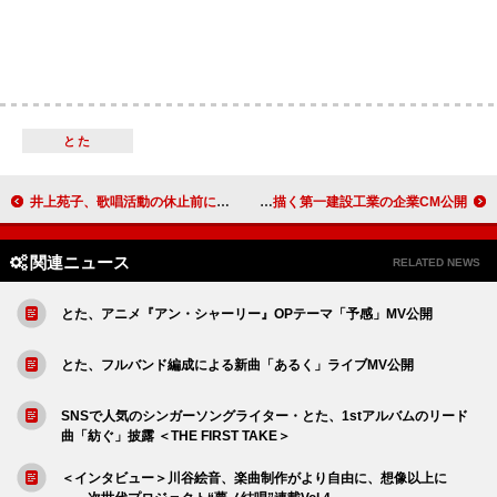
とた
井上苑子、歌唱活動の休止前に『オールナイトニッポンX』パーソナリティ担当
Mega Shinnosukeの楽曲起用、様々な技術を擬人化＆研修ストーリー描く第一建設工業の企業CM公開
関連ニュース
RELATED NEWS
とた、アニメ『アン・シャーリー』OPテーマ「予感」MV公開
とた、フルバンド編成による新曲「あるく」ライブMV公開
SNSで人気のシンガーソングライター・とた、1stアルバムのリード
曲「紡ぐ」披露 ＜THE FIRST TAKE＞
＜インタビュー＞川谷絵音、楽曲制作がより自由に、想像以上に