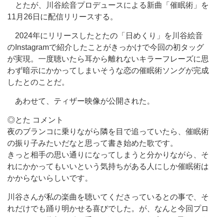
とたが、川谷絵音プロデュースによる新曲「催眠術」を
11月26日に配信リリースする。
2024年にリリースしたとたの「日めくり」を川谷絵音
のInstagramで紹介したことがきっかけで今回の初タッグ
が実現。一度聴いたら耳から離れないキラーフレーズに思
わず暗示にかかってしまいそうな恋の催眠術ソングが完成
したとのことだ。
あわせて、ティザー映像が公開された。
◎とた コメント
夜のブランコに乗りながら隣を目で追っていたら、催眠術
の振り子みたいだなと思って書き始めた歌です。
きっと相手の思い通りになってしまうと分かりながら、そ
れにかかってもいいという気持ちがある人にしか催眠術は
かからないらしいです。
川谷さんが私の楽曲を聴いてくださっているとの事で、そ
れだけでも踊り明かせる喜びでした。が、なんと今回プロ