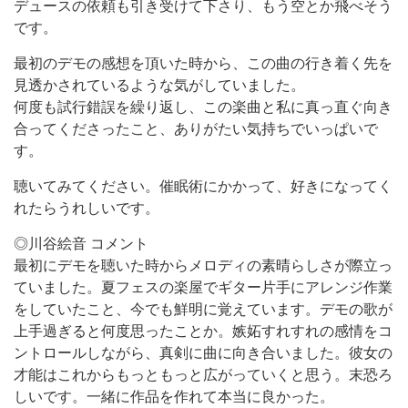
デュースの依頼も引き受けて下さり、もう空とか飛べそう
です。
最初のデモの感想を頂いた時から、この曲の行き着く先を
見透かされているような気がしていました。
何度も試行錯誤を繰り返し、この楽曲と私に真っ直ぐ向き
合ってくださったこと、ありがたい気持ちでいっぱいで
す。
聴いてみてください。催眠術にかかって、好きになってく
れたらうれしいです。
◎川谷絵音 コメント
最初にデモを聴いた時からメロディの素晴らしさが際立っ
ていました。夏フェスの楽屋でギター片手にアレンジ作業
をしていたこと、今でも鮮明に覚えています。デモの歌が
上手過ぎると何度思ったことか。嫉妬すれすれの感情をコ
ントロールしながら、真剣に曲に向き合いました。彼女の
才能はこれからもっともっと広がっていくと思う。末恐ろ
しいです。一緒に作品を作れて本当に良かった。