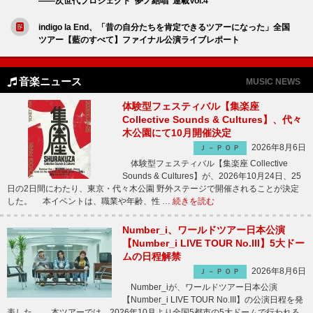
――次世代プロジェクト“夢ノ結唱”連載Vol.4
indigo la End、「昔の自分たちを肯定できるツアーになった」全国
ツアー【藍のすべて】ファイナル公演ライブレポート
音楽ニュース
MUSIC NEWS
体験型フェスティバル【集楽座
Collective Sounds & Cultures】、代々
木公園にて10月開催決定
2026年8月6日
Ｊ－ＰＯＰ
体験型フェスティバル【集楽座 Collective
Sounds & Cultures】が、2026年10月24日、25
日の2日間にわたり、東京・代々木公園 野外ステージで開催されることが決定
した。 本イベントは、職業や年齢、性 …
続きを読む
Number_i、ワールドツアー日本公演
【Number_i LIVE TOUR No.III】5大ドー
ムの日程解禁
2026年8月6日
Ｊ－ＰＯＰ
Number_iが、ワールドツアー日本公演
【Number_i LIVE TOUR No.III】の公演日程を発
表した。 本ツアーでは、2026年10月より全国5都市の5大ドームで行われる