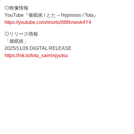
◎映像情報
YouTube『催眠術 / とた – Hypnosis / Tota』
https://youtube.com/shorts/088hnwvk4Y4
◎リリース情報
「催眠術」
2025/11/26 DIGITAL RELEASE
https://lnk.to/tota_saiminjyutsu