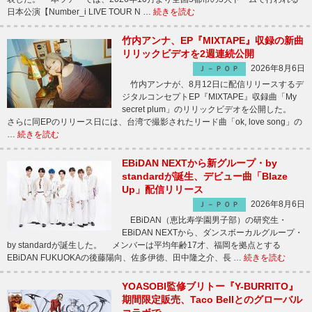
日本公演【Number_i LIVE TOUR N …
続きを読む
竹内アンナ、EP『MIXTAPE』収録の新曲
リリックビデオを2週連続公開
2026年8月6日
Ｊ－ＰＯＰ
竹内アンナが、8月12日に配信リリースするデ
ジタルコンセプトEP『MIXTAPE』収録曲「My
secret plum」のリリックビデオを公開した。
さらに同EPのリリース日には、台湾で撮影されたリード曲「ok, love song」の
…
続きを読む
EBiDAN NEXTから新グループ・by
standardが誕生、デビュー曲「Blaze
Up」配信リリース
2026年8月6日
Ｊ－ＰＯＰ
EBiDAN（恵比寿学園男子部）の研究生・
EBiDAN NEXTから、ダンスボーカルグループ・
by standardが誕生した。 メンバーは平均年齢17才、福岡を拠点とする
EBiDAN FUKUOKAの後藤陽向、佐多伊徳、田中隆之介、長 …
続きを読む
YOASOBI監修ブリトー『Y-BURRITO』
期間限定販売、Taco Bellとのグローバル