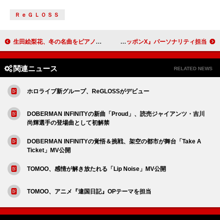
ＲｅＧＬＯＳＳ
生田絵梨花、冬の名曲をピアノ弾き語りカバー ラジオ番組でオンエア＆楽曲リクエスト受付中
井上苑子、歌唱活動の休止前に『オールナイトニッポンX』パーソナリティ担当
関連ニュース
RELATED NEWS
ホロライブ新グループ、ReGLOSSがデビュー
DOBERMAN INFINITYの新曲「Proud」、読売ジャイアンツ・吉川
尚輝選手の登場曲として初解禁
DOBERMAN INFINITYの覚悟＆挑戦、架空の都市が舞台「Take A
Ticket」MV公開
TOMOO、感情が解き放たれる「Lip Noise」MV公開
TOMOO、アニメ『違国日記』OPテーマを担当