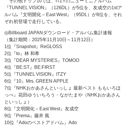
その他トップ10では、ITZYのニューミニアルバム
『TUNNEL VISION』（126DL）が5位を、友成空の1stア
ルバム『文明開化 – East West』（95DL）が8位を、それ
ぞれ初登場で走行している。
◎Billboard JAPANダウンロード・アルバム集計速報
（集計期間：2025年11月10日～11月12日）
1位『Snapshot』ReGLOSS
2位『to』林 和希
3位『DEAR MYSTERIES』TOMOO
4位『BE:ST』BE:FIRST
5位『TUNNEL VISION』ITZY
6位『10』Mrs. GREEN APPLE
7位『NHKおかあさんといっしょ 最新ベスト ももいろほ
っぺ』花田ゆういちろう・ながたまや（NHKおかあさん
といっしょ）
8位『文明開化 – East West』友成空
9位『Prema』藤井 風
10位『Adoのベストアドバム』Ado