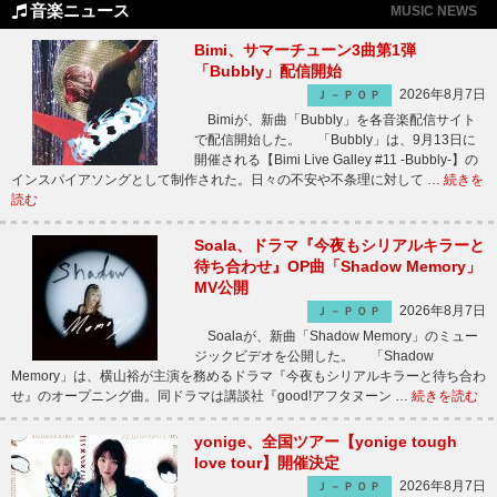
音楽ニュース
MUSIC NEWS
Bimi、サマーチューン3曲第1弾
「Bubbly」配信開始
2026年8月7日
Ｊ－ＰＯＰ
Bimiが、新曲「Bubbly」を各音楽配信サイト
で配信開始した。 「Bubbly」は、9月13日に
開催される【Bimi Live Galley #11 -Bubbly-】の
インスパイアソングとして制作された。日々の不安や不条理に対して …
続きを
読む
Soala、ドラマ『今夜もシリアルキラーと
待ち合わせ』OP曲「Shadow Memory」
MV公開
2026年8月7日
Ｊ－ＰＯＰ
Soalaが、新曲「Shadow Memory」のミュー
ジックビデオを公開した。 「Shadow
Memory」は、横山裕が主演を務めるドラマ『今夜もシリアルキラーと待ち合わ
せ』のオープニング曲。同ドラマは講談社『good!アフタヌーン …
続きを読む
yonige、全国ツアー【yonige tough
love tour】開催決定
2026年8月7日
Ｊ－ＰＯＰ