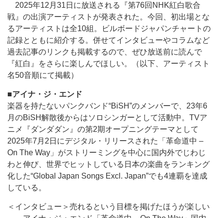
2025年12月31日に放送される『第76回NHK紅白歌合
戦』の出演アーティストが発表された。今回、初出場とな
るアーティストは全10組。ビルボードジャパンチャートの
記録とともに紹介する。併せてインタビューやコラムなど
過去記事のリンクも掲載するので、ぜひ放送前に読んで
『紅白』をさらに楽しんでほしい。（以下、アーティスト
名50音順にて掲載）
■アイナ・ジ・エンド
楽器を持たないパンクバンド“BiSH”のメンバーで、23年6
月のBiSH解散後からはソロシンガーとして活動中。TVア
ニメ『ダンダダン』の第2期オープニングテーマとして
2025年7月2日にデジタル・リリースされた「革命道中 –
On The Way」がストリーミングを中心に国内外でじわじ
わと伸び、世界でヒットしている日本の楽曲をランキング
化した“Global Japan Songs Excl. Japan”でも4連覇を達成
している。
＜インタビュー＞売れるという目標を掲げたほうが楽しい