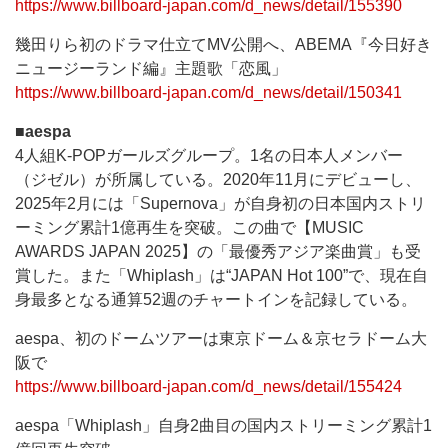
https://www.billboard-japan.com/d_news/detail/155390
幾田りら初のドラマ仕立てMV公開へ、ABEMA『今日好き
ニュージーランド編』主題歌「恋風」
https://www.billboard-japan.com/d_news/detail/150341
■aespa
4人組K-POPガールズグループ。1名の日本人メンバー
（ジゼル）が所属している。2020年11月にデビューし、
2025年2月には「Supernova」が自身初の日本国内ストリ
ーミング累計1億再生を突破。この曲で【MUSIC
AWARDS JAPAN 2025】の「最優秀アジア楽曲賞」も受
賞した。また「Whiplash」は“JAPAN Hot 100”で、現在自
身最多となる通算52週のチャートインを記録している。
aespa、初のドームツアーは東京ドーム＆京セラドーム大
阪で
https://www.billboard-japan.com/d_news/detail/155424
aespa「Whiplash」自身2曲目の国内ストリーミング累計1