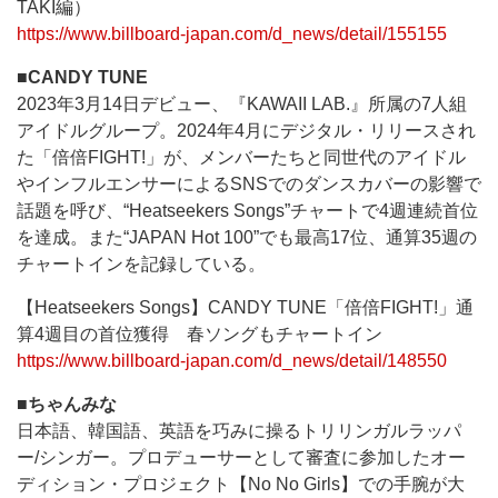
TAKI編）
https://www.billboard-japan.com/d_news/detail/155155
■CANDY TUNE
2023年3月14日デビュー、『KAWAII LAB.』所属の7人組
アイドルグループ。2024年4月にデジタル・リリースされ
た「倍倍FIGHT!」が、メンバーたちと同世代のアイドル
やインフルエンサーによるSNSでのダンスカバーの影響で
話題を呼び、“Heatseekers Songs”チャートで4週連続首位
を達成。また“JAPAN Hot 100”でも最高17位、通算35週の
チャートインを記録している。
【Heatseekers Songs】CANDY TUNE「倍倍FIGHT!」通
算4週目の首位獲得 春ソングもチャートイン
https://www.billboard-japan.com/d_news/detail/148550
■ちゃんみな
日本語、韓国語、英語を巧みに操るトリリンガルラッパ
ー/シンガー。プロデューサーとして審査に参加したオー
ディション・プロジェクト【No No Girls】での手腕が大