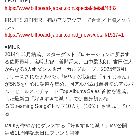
FEATURE】
https://www.billboard-japan.com/special/detail/4882
FRUITS ZIPPER、初のアジアツアーで台北／上海／ソウ
ルへ
https://www.billboard-japan.com/d_news/detail/151741
■M!LK
2014年11月結成、スターダストプロモーションに所属す
る佐野勇斗、塩﨑太智、曽野舜太、山中柔太朗、吉田仁人
からなる5人組ダンス＆ボーカルグループ。2025年3月に
リリースされたアルバム『M!Ⅹ』の収録曲「イイじゃん」
がSNSを中心に話題を集め、同アルバムは自身初のアルバ
ム・セールス・チャート“Top Albums Sales”首位を達成。
また最新曲「好きすぎて滅！」では自身初とな
る“Streaming Songs”トップ10入り（10位）も達成してい
る。
M!LKが華やかにダンスする「好きすぎて滅！」MV公開、
結成11周年記念日にファンミ開催