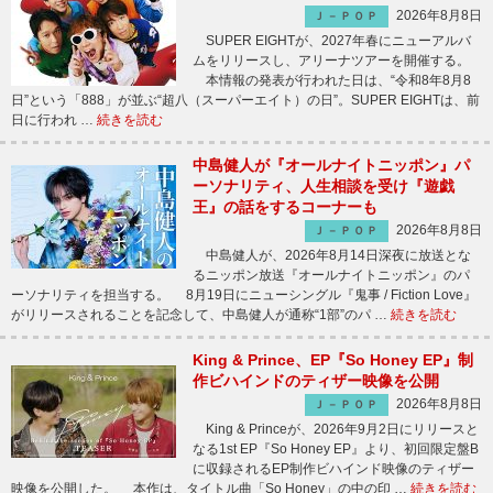
2026年8月8日
Ｊ－ＰＯＰ
SUPER EIGHTが、2027年春にニューアルバ
ムをリリースし、アリーナツアーを開催する。
本情報の発表が行われた日は、“令和8年8月8
日”という「888」が並ぶ“超八（スーパーエイト）の日”。SUPER EIGHTは、前
日に行われ …
続きを読む
中島健人が『オールナイトニッポン』パ
ーソナリティ、人生相談を受け『遊戯
王』の話をするコーナーも
2026年8月8日
Ｊ－ＰＯＰ
中島健人が、2026年8月14日深夜に放送とな
るニッポン放送『オールナイトニッポン』のパ
ーソナリティを担当する。 8月19日にニューシングル『鬼事 / Fiction Love』
がリリースされることを記念して、中島健人が通称“1部”のパ …
続きを読む
King & Prince、EP『So Honey EP』制
作ビハインドのティザー映像を公開
2026年8月8日
Ｊ－ＰＯＰ
King & Princeが、2026年9月2日にリリースと
なる1st EP『So Honey EP』より、初回限定盤B
に収録されるEP制作ビハインド映像のティザー
映像を公開した。 本作は、タイトル曲「So Honey」の中の印 …
続きを読む