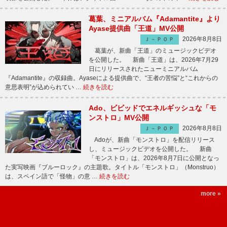
葛葉、ミニアルバム『Adamantite』より
Ayase提供曲「王道」MV公開
2026年8月8日
Ｊ－ＰＯＰ
葛葉が、新曲「王道」のミュージックビデオ
を公開した。 新曲「王道」は、2026年7月29
日にリリースされたニューミニアルバム
『Adamantite』の収録曲。Ayaseによる提供曲で、“王者の苦悩”と“これからの
意思表明”が込められてい …
続きを読む
Ado、ビビッドでエネルギッシュな「モ
ンストロ」MV公開
2026年8月8日
Ｊ－ＰＯＰ
Adoが、新曲「モンストロ」を配信リリース
し、ミュージックビデオを公開した。 新曲
「モンストロ」は、2026年8月7日に公開となっ
た実写映画『ブルーロック』の主題歌。タイトル「モンストロ」（Monstruo）
は、スペイン語で「怪物」の意 …
続きを読む
more »