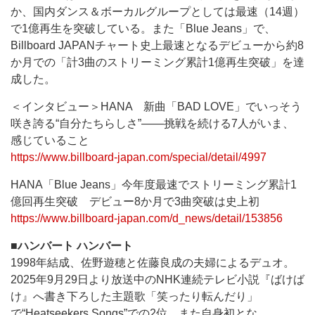
か、国内ダンス＆ボーカルグループとしては最速（14週）
で1億再生を突破している。また「Blue Jeans」で、
Billboard JAPANチャート史上最速となるデビューから約8
か月での「計3曲のストリーミング累計1億再生突破」を達
成した。
＜インタビュー＞HANA 新曲「BAD LOVE」でいっそう
咲き誇る“自分たちらしさ”――挑戦を続ける7人がいま、
感じていること
https://www.billboard-japan.com/special/detail/4997
HANA「Blue Jeans」今年度最速でストリーミング累計1
億回再生突破 デビュー8か月で3曲突破は史上初
https://www.billboard-japan.com/d_news/detail/153856
■ハンバート ハンバート
1998年結成、佐野遊穂と佐藤良成の夫婦によるデュオ。
2025年9月29日より放送中のNHK連続テレビ小説『ばけば
け』へ書き下ろした主題歌「笑ったり転んだり」
で“Heatseekers Songs”での2位、また自身初とな