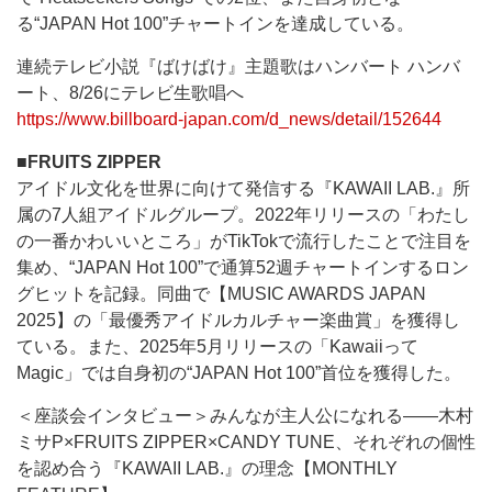
る“JAPAN Hot 100”チャートインを達成している。
連続テレビ小説『ばけばけ』主題歌はハンバート ハンバ
ート、8/26にテレビ生歌唱へ
https://www.billboard-japan.com/d_news/detail/152644
■FRUITS ZIPPER
アイドル文化を世界に向けて発信する『KAWAII LAB.』所
属の7人組アイドルグループ。2022年リリースの「わたし
の一番かわいいところ」がTikTokで流行したことで注目を
集め、“JAPAN Hot 100”で通算52週チャートインするロン
グヒットを記録。同曲で【MUSIC AWARDS JAPAN
2025】の「最優秀アイドルカルチャー楽曲賞」を獲得し
ている。また、2025年5月リリースの「Kawaiiって
Magic」では自身初の“JAPAN Hot 100”首位を獲得した。
＜座談会インタビュー＞みんなが主人公になれる――木村
ミサP×FRUITS ZIPPER×CANDY TUNE、それぞれの個性
を認め合う『KAWAII LAB.』の理念【MONTHLY