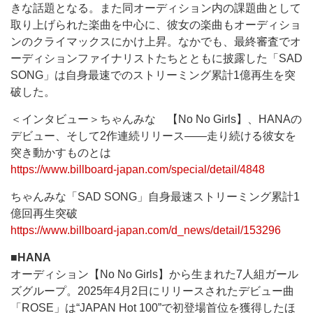
きな話題となる。また同オーディション内の課題曲として
取り上げられた楽曲を中心に、彼女の楽曲もオーディショ
ンのクライマックスにかけ上昇。なかでも、最終審査でオ
ーディションファイナリストたちとともに披露した「SAD
SONG」は自身最速でのストリーミング累計1億再生を突
破した。
＜インタビュー＞ちゃんみな 【No No Girls】、HANAの
デビュー、そして2作連続リリース――走り続ける彼女を
突き動かすものとは
https://www.billboard-japan.com/special/detail/4848
ちゃんみな「SAD SONG」自身最速ストリーミング累計1
億回再生突破
https://www.billboard-japan.com/d_news/detail/153296
■HANA
オーディション【No No Girls】から生まれた7人組ガール
ズグループ。2025年4月2日にリリースされたデビュー曲
「ROSE」は“JAPAN Hot 100”で初登場首位を獲得したほ