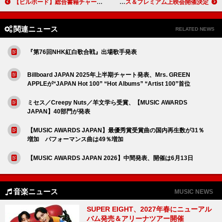
【ビルボード】総合書籍チャート“Book Hot 100” 尾田栄一郎『ONE PIECE 113巻』が1位
緑黄色社会、ライブ映像作品『Channel Us 2025 at 東京体育館』リリース＆プレミアム上映会開催決定
関連ニュース
RELATED NEWS
『第76回NHK紅白歌合戦』出場歌手発表
Billboard JAPAN 2025年上半期チャート発表、Mrs. GREEN
APPLEが“JAPAN Hot 100” “Hot Albums” “Artist 100”首位
ミセス／Creepy Nuts／羊文学ら受賞、【MUSIC AWARDS
JAPAN】40部門が発表
【MUSIC AWARDS JAPAN】最優秀賞受賞曲の国内再生数が31％
増加 パフォーマンス曲は49％増加
【MUSIC AWARDS JAPAN 2026】中間発表、開催は6月13日
音楽ニュース
MUSIC NEWS
SUPER EIGHT、2027年春にニューアル
バム発売＆アリーナツアー開催