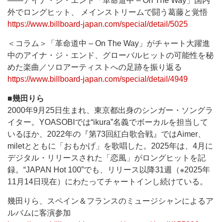
――アイナ・ジ・エンド「革命道中 – On The Way」国内
外でロングヒット、 メインストリームで闘う葛藤と覚悟
https://www.billboard-japan.com/special/detail/5025
＜コラム＞「革命道中 – On The Way」がチャート大躍進
中のアイナ・ジ・エンド、グローバルヒットの可能性を秘
めた楽曲／ソロアーティストへの足跡を振り返る
https://www.billboard-japan.com/special/detail/4949
■幾田りら
2000年9月25日生まれ、東京都出身のシンガー・ソングラ
イター。YOASOBIでは“ikura”名義でボーカルを担当して
いるほか、2022年の『第73回紅白歌合戦』ではAimer、
miletとともに「おもかげ」を歌唱した。2025年は、4月に
デジタル・リリースされた「恋風」がロングヒットを記
録。“JAPAN Hot 100”でも、リリース以降31週（※2025年
11月14日現在）にわたってチャートインし続けている。
幾田りら、スペイン＆フランスのミュージシャンによるア
ルバムに客演参加