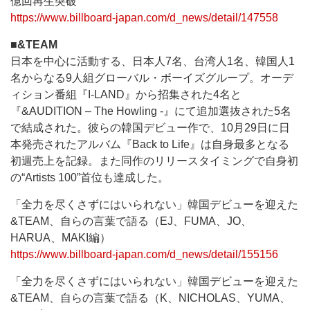
億回再生突破
https://www.billboard-japan.com/d_news/detail/147558
■&TEAM
日本を中心に活動する、日本人7名、台湾人1名、韓国人1
名からなる9人組グローバル・ボーイズグループ。オーデ
ィション番組『I-LAND』から招集された4名と
『&AUDITION – The Howling -』にて追加選抜された5名
で結成された。彼らの韓国デビュー作で、10月29日に日
本発売されたアルバム『Back to Life』は自身最多となる
初週売上を記録。また同作のリリースタイミングで自身初
の“Artists 100”首位も達成した。
「全力を尽くさずにはいられない」韓国デビューを迎えた
&TEAM、自らの言葉で語る（EJ、FUMA、JO、
HARUA、MAKI編）
https://www.billboard-japan.com/d_news/detail/155156
「全力を尽くさずにはいられない」韓国デビューを迎えた
&TEAM、自らの言葉で語る（K、NICHOLAS、YUMA、