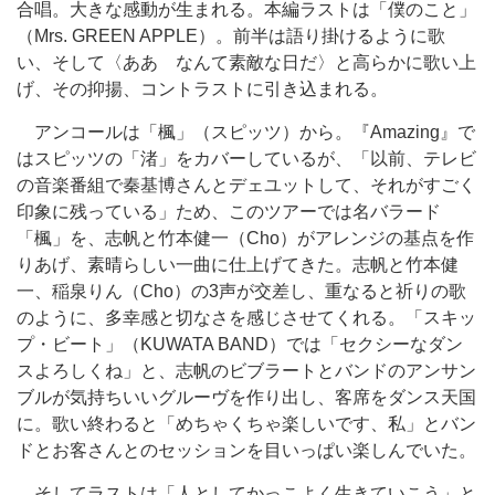
合唱。大きな感動が生まれる。本編ラストは「僕のこと」
（Mrs. GREEN APPLE）。前半は語り掛けるように歌
い、そして〈ああ なんて素敵な日だ〉と高らかに歌い上
げ、その抑揚、コントラストに引き込まれる。
アンコールは「楓」（スピッツ）から。『Amazing』で
はスピッツの「渚」をカバーしているが、「以前、テレビ
の音楽番組で秦基博さんとデェユットして、それがすごく
印象に残っている」ため、このツアーでは名バラード
「楓」を、志帆と竹本健一（Cho）がアレンジの基点を作
りあげ、素晴らしい一曲に仕上げてきた。志帆と竹本健
一、稲泉りん（Cho）の3声が交差し、重なると祈りの歌
のように、多幸感と切なさを感じさせてくれる。「スキッ
プ・ビート」（KUWATA BAND）では「セクシーなダン
スよろしくね」と、志帆のビブラートとバンドのアンサン
ブルが気持ちいいグルーヴを作り出し、客席をダンス天国
に。歌い終わると「めちゃくちゃ楽しいです、私」とバン
ドとお客さんとのセッションを目いっぱい楽しんでいた。
そしてラストは「人としてかっこよく生きていこう」と