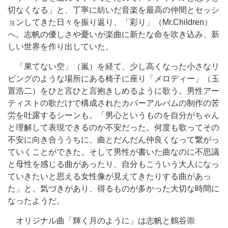
切なくなる」と、丁寧に紡いだ音楽を最高の仲間とセッシ
ョンしてきた日々を振り返り、「彩り」（Mr.Children）
へ。志帆の優しさや憂いが楽曲に新たな命を吹き込み、新
しい世界を作り出していた。
「果てない空」（嵐）を経て、少し高くなった小さなリ
ビングのような場所にある椅子に座り「メロディー」（玉
置浩二）をひと言ひと言抱きしめるように歌う。男性アー
ティストの歌だけで構成されたカバーアルバムの制作の苦
労を吐露するシーンも。「男心というものを自分がちゃん
と理解して表現できるのか不安だった。何度も歌ってその
不安に向き合ううちに、曲とだんだん仲良くなって繋がっ
ていくことができた。そして男性が書いた曲なのに不思議
と母性を感じる曲があったり、自分もこういう大人になっ
ていきたいと思える女性像が見えてきたりする曲があっ
た」と、気づきがあり、得るものが多かった大切な時間に
なったようだ。
オリジナル曲「輝く月のように」は志帆と鶴谷崇