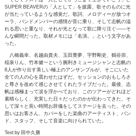
SUPER BEAVERの「人として」を披露。歌そのものに光
が当たっているような感覚だ。歌詞、メロディーが放つオ
ーラ、バンドメンバーの感情が音に乗り、そして志帆の溢
れる思いと重なり、それが光となって歌に降り注ぐ——そ
んな瞬間だった。取材メモには「名演。」という文字があ
った。
八橋義幸、名越由貴夫、玉田豊夢、宇野剛史、鶴谷崇、
稲泉りん、竹本健一という腕利きミュージシャンと志帆の
8人が作り出す美しい極上のアンサンブルが、そこにいた
全ての人の心を震わせたはずだ。セッションのおもしろさ
と尊さを改めて感じさせてくれたライブだった。最後、志
帆は感極まって涙を浮かべており、このツアーがどれほど
素晴らしく、充実した日々だったのかが伝わってきた。そ
して深々と長い時間お辞儀をしてステージを去った。その
思いはお客さん、カバーをした楽曲のアーティスト、バン
ド、スタッフ、そして音楽に向けられていた。
Text by 田中久勝