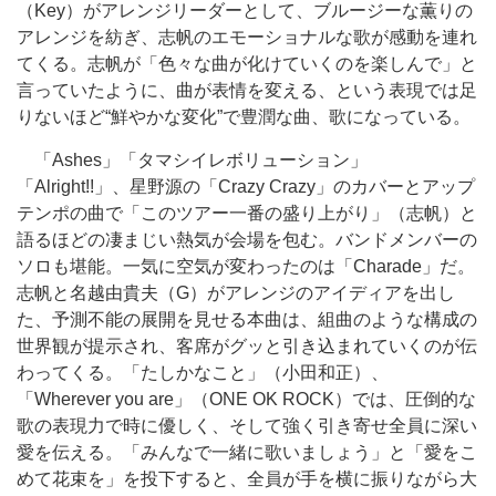
（Key）がアレンジリーダーとして、ブルージーな薫りの
アレンジを紡ぎ、志帆のエモーショナルな歌が感動を連れ
てくる。志帆が「色々な曲が化けていくのを楽しんで」と
言っていたように、曲が表情を変える、という表現では足
りないほど“鮮やかな変化”で豊潤な曲、歌になっている。
「Ashes」「タマシイレボリューション」
「Alright!!」、星野源の「Crazy Crazy」のカバーとアップ
テンポの曲で「このツアー一番の盛り上がり」（志帆）と
語るほどの凄まじい熱気が会場を包む。バンドメンバーの
ソロも堪能。一気に空気が変わったのは「Charade」だ。
志帆と名越由貴夫（G）がアレンジのアイディアを出し
た、予測不能の展開を見せる本曲は、組曲のような構成の
世界観が提示され、客席がグッと引き込まれていくのが伝
わってくる。「たしかなこと」（小田和正）、
「Wherever you are」（ONE OK ROCK）では、圧倒的な
歌の表現力で時に優しく、そして強く引き寄せ全員に深い
愛を伝える。「みんなで一緒に歌いましょう」と「愛をこ
めて花束を」を投下すると、全員が手を横に振りながら大