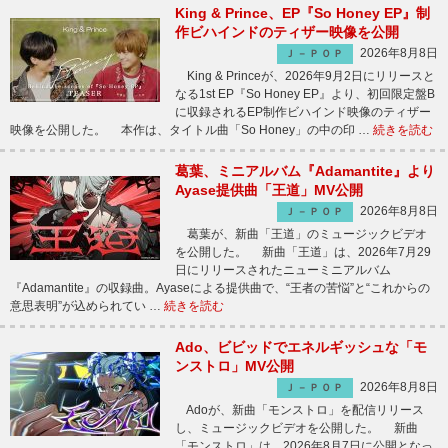
King & Prince、EP『So Honey EP』制
作ビハインドのティザー映像を公開
2026年8月8日
Ｊ－ＰＯＰ
King & Princeが、2026年9月2日にリリースと
なる1st EP『So Honey EP』より、初回限定盤B
に収録されるEP制作ビハインド映像のティザー
映像を公開した。 本作は、タイトル曲「So Honey」の中の印 …
続きを読む
葛葉、ミニアルバム『Adamantite』より
Ayase提供曲「王道」MV公開
2026年8月8日
Ｊ－ＰＯＰ
葛葉が、新曲「王道」のミュージックビデオ
を公開した。 新曲「王道」は、2026年7月29
日にリリースされたニューミニアルバム
『Adamantite』の収録曲。Ayaseによる提供曲で、“王者の苦悩”と“これからの
意思表明”が込められてい …
続きを読む
Ado、ビビッドでエネルギッシュな「モ
ンストロ」MV公開
2026年8月8日
Ｊ－ＰＯＰ
Adoが、新曲「モンストロ」を配信リリース
し、ミュージックビデオを公開した。 新曲
「モンストロ」は、2026年8月7日に公開となっ