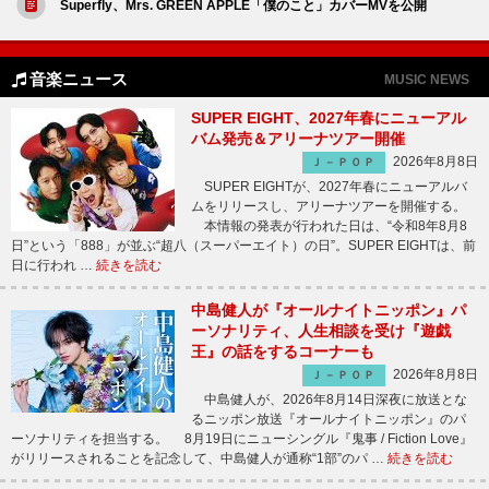
Superfly、Mrs. GREEN APPLE「僕のこと」カバーMVを公開
音楽ニュース
MUSIC NEWS
SUPER EIGHT、2027年春にニューアル
バム発売＆アリーナツアー開催
2026年8月8日
Ｊ－ＰＯＰ
SUPER EIGHTが、2027年春にニューアルバ
ムをリリースし、アリーナツアーを開催する。
本情報の発表が行われた日は、“令和8年8月8
日”という「888」が並ぶ“超八（スーパーエイト）の日”。SUPER EIGHTは、前
日に行われ …
続きを読む
中島健人が『オールナイトニッポン』パ
ーソナリティ、人生相談を受け『遊戯
王』の話をするコーナーも
2026年8月8日
Ｊ－ＰＯＰ
中島健人が、2026年8月14日深夜に放送とな
るニッポン放送『オールナイトニッポン』のパ
ーソナリティを担当する。 8月19日にニューシングル『鬼事 / Fiction Love』
がリリースされることを記念して、中島健人が通称“1部”のパ …
続きを読む