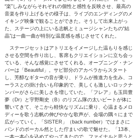
“楽”しみながらそれぞれの個性と感性を反映させ、最高の
音楽を作り上げるその様子は、ライブのエンディングのメ
イキング映像で観ることができた。そうして出来上がっ
た、ステージの上にいる志帆とミュージシャンたちの“結
晶”は一曲一曲が特別な温度感を感じさせてくれた。
ステージセットはアトリエをイメージした温もりを感じ
させる空間を作り出し、客席もクリエイションに立ち会っ
ている、そんな感覚にさせてくれる。オープニング・ナン
バーは「Beautiful」。サビ部分のアカペラからスタート
し、芳醇なギターの音が乗り、ドラムが推進力を生み、コ
ーラスとの掛け合いも印象的で、美しくも激しいロックナ
ンバーがさらに美しさを増していた。「フレア」も玉田豊
夢（Dr）と宇野剛史（B）のリズム隊の太いビートが体に
響いてきて、そこから軽快なリズムに乗り、心温まるメロ
ディーを歌う志帆の伸びやかな歌声が、会場の隅々にまで
広がっていく。「SISTER」（back number）ではまさに
バンドのボーカル然とした佇まいの歌で魅せた。「13本、
一本一本心を込めてやってきたので、ファイナルと思うと