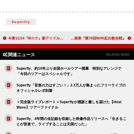
Superfly
今夜11/14『Mステ』新アイドルデュオROIROM初登場ほか、BE:FIRST／Aqua Timez／木村カエラ／櫻坂46／離婚伝説
『第76回NHK紅白歌合戦』出場歌手発表
関連ニュース
RELATED NEWS
Superfly、約10年ぶり全国ホールツアー開幕 特別なアレンジで
「今回のツアーはスペシャルです」
Superfly「音楽の力はすごい！」2.3万人が集まったフリーライブの
オフィシャルレポ到着
＜完全版ライブレポート＞Superflyが感謝と癒しを届けた【Heat
Wave】ツアーファイナル
Superfly、4年間の全記録を収録した映像作品リリースへ「生きるこ
とが音楽で、ライブすることは天国だった」