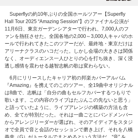
Superflyの約10年ぶりの全国ホールツアー【Superfly
Hall Tour 2025 “Amazing Session”】のファイナル公演が
11月6日、東京ガーデンシアターで行われ、7,000人のフ
ァンを熱狂させた。全国各地の2,000～3,000人キャパのホ
ールで行われてきたこのツアーだが、最終地・東京だけは
アリーナクラスのハコだった。しかし会場の大きさは関係
なく、オーディエンス一人ひとりの心を打ち抜き、深く浸
透し感情を震わせる越智志帆の歌は変わらない。
6月にリリースしたキャリア初の邦楽カバーアルバム
『Amazing』を携えてのこのツアー、全19曲中オリジナル
は8曲で、志帆は「自分の曲もセルフカバーするつもりで
歌います。この内容のライブはたぶんこの先ないと思う」
と語っていたように、ライブアレンジの構築の方法も含
め、全てが特別だった。それは一曲ごとにバンドメンバー
からアレンジリーダーが選ばれ、そのアイディアをスタジ
オで全員で音と会話のセッションで磨き上げ、それを八橋
義幸（G）がトータルでまとめるという方法だ。“音” を