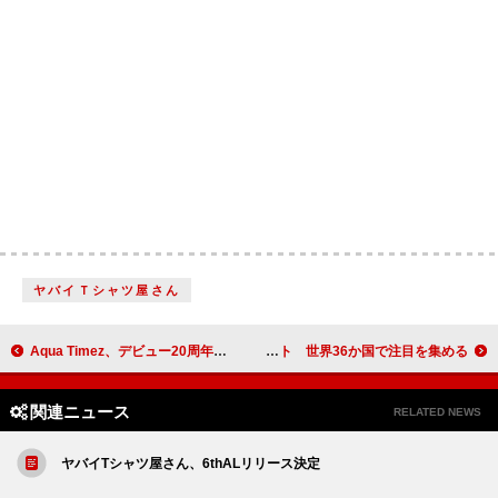
ヤバイＴシャツ屋さん
Aqua Timez、デビュー20周年記念ライブを映像作品＆CD化
雨穴『変な絵』がイギリス最大級書店Waterstones 2025年【Book of the Year】最終候補にノミネート 世界36か国で注目を集める
関連ニュース
RELATED NEWS
ヤバイTシャツ屋さん、6thALリリース決定