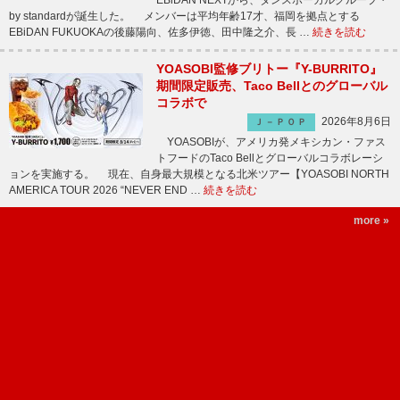
EBiDAN NEXTから、ダンスボーカルグループ・
by standardが誕生した。 メンバーは平均年齢17才、福岡を拠点とする
EBiDAN FUKUOKAの後藤陽向、佐多伊徳、田中隆之介、長 …
続きを読む
YOASOBI監修ブリトー『Y-BURRITO』
期間限定販売、Taco Bellとのグローバル
コラボで
2026年8月6日
Ｊ－ＰＯＰ
YOASOBIが、アメリカ発メキシカン・ファス
トフードのTaco Bellとグローバルコラボレーシ
ョンを実施する。 現在、自身最大規模となる北米ツアー【YOASOBI NORTH
AMERICA TOUR 2026 “NEVER END …
続きを読む
more »