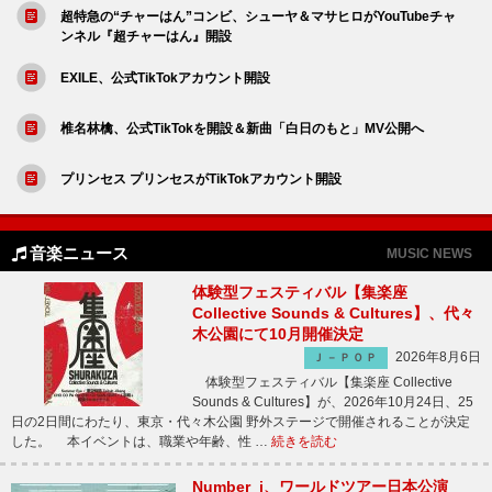
超特急の“チャーはん”コンビ、シューヤ＆マサヒロがYouTubeチャ
ンネル『超チャーはん』開設
EXILE、公式TikTokアカウント開設
椎名林檎、公式TikTokを開設＆新曲「白日のもと」MV公開へ
プリンセス プリンセスがTikTokアカウント開設
音楽ニュース
MUSIC NEWS
体験型フェスティバル【集楽座
Collective Sounds & Cultures】、代々
木公園にて10月開催決定
2026年8月6日
Ｊ－ＰＯＰ
体験型フェスティバル【集楽座 Collective
Sounds & Cultures】が、2026年10月24日、25
日の2日間にわたり、東京・代々木公園 野外ステージで開催されることが決定
した。 本イベントは、職業や年齢、性 …
続きを読む
Number_i、ワールドツアー日本公演