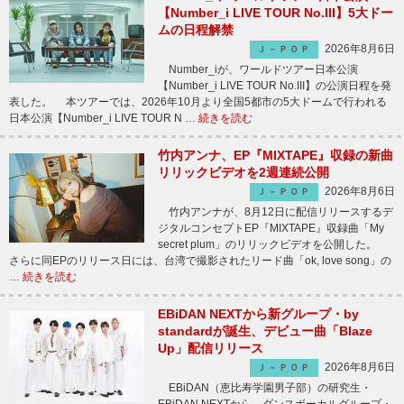
【Number_i LIVE TOUR No.III】5大ドー
ムの日程解禁
2026年8月6日
Ｊ－ＰＯＰ
Number_iが、ワールドツアー日本公演
【Number_i LIVE TOUR No.III】の公演日程を発
表した。 本ツアーでは、2026年10月より全国5都市の5大ドームで行われる
日本公演【Number_i LIVE TOUR N …
続きを読む
竹内アンナ、EP『MIXTAPE』収録の新曲
リリックビデオを2週連続公開
2026年8月6日
Ｊ－ＰＯＰ
竹内アンナが、8月12日に配信リリースするデ
ジタルコンセプトEP『MIXTAPE』収録曲「My
secret plum」のリリックビデオを公開した。
さらに同EPのリリース日には、台湾で撮影されたリード曲「ok, love song」の
…
続きを読む
EBiDAN NEXTから新グループ・by
standardが誕生、デビュー曲「Blaze
Up」配信リリース
2026年8月6日
Ｊ－ＰＯＰ
EBiDAN（恵比寿学園男子部）の研究生・