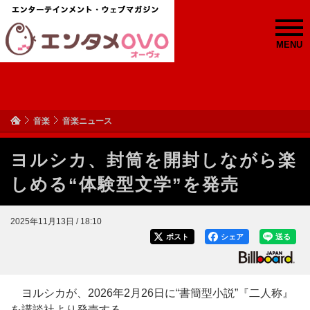
MENU
音楽
音楽ニュース
ヨルシカ、封筒を開封しながら楽
しめる“体験型文学”を発売
2025年11月13日 / 18:10
ポスト
シェア
送る
ヨルシカが、2026年2月26日に“書簡型小説”『二人称』
を講談社より発売する。