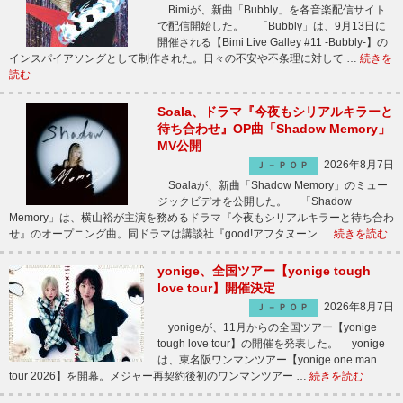
Bimiが、新曲「Bubbly」を各音楽配信サイト
で配信開始した。 「Bubbly」は、9月13日に
開催される【Bimi Live Galley #11 -Bubbly-】の
インスパイアソングとして制作された。日々の不安や不条理に対して …
続きを
読む
Soala、ドラマ『今夜もシリアルキラーと
待ち合わせ』OP曲「Shadow Memory」
MV公開
2026年8月7日
Ｊ－ＰＯＰ
Soalaが、新曲「Shadow Memory」のミュー
ジックビデオを公開した。 「Shadow
Memory」は、横山裕が主演を務めるドラマ『今夜もシリアルキラーと待ち合わ
せ』のオープニング曲。同ドラマは講談社『good!アフタヌーン …
続きを読む
yonige、全国ツアー【yonige tough
love tour】開催決定
2026年8月7日
Ｊ－ＰＯＰ
yonigeが、11月からの全国ツアー【yonige
tough love tour】の開催を発表した。 yonige
は、東名阪ワンマンツアー【yonige one man
tour 2026】を開幕。メジャー再契約後初のワンマンツアー …
続きを読む