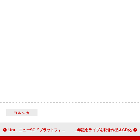
ヨルシカ
Uru、ニューSG『プラットフォーム』より「エイリアンズ」のリリックビデオ公開
Aqua Timez、デビュー20周年記念ライブを映像作品＆CD化