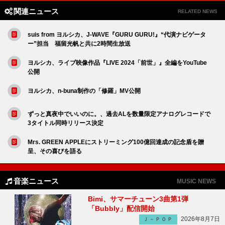
関連ニュース
RELATED NEWS
suis from ヨルシカ、J-WAVE『GURU GURU!』“代演ナビゲータ
ー”担当 福留光帆と共に2時間生放送
ヨルシカ、ライブ映像作品『LIVE 2024「前世」』全編をYouTube
公開
ヨルシカ、n-buna制作の「修羅」MV公開
ずっと真夜中でいいのに。、過去ALを数量限定アナログレコードで
3タイトル同時リリース決定
Mrs. GREEN APPLEにストリーミング100億回達成の記念盾を贈
呈、その喜びを語る
音楽ニュース
MUSIC NEWS
Bimi、サマーチューン3曲第1弾
「Bubbly」配信開始
2026年8月7日
Ｊ－ＰＯＰ