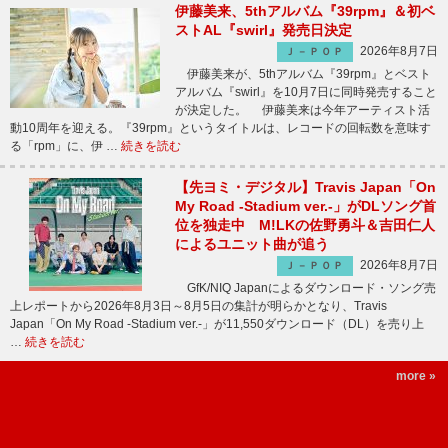
伊藤美来、5thアルバム『39rpm』＆初ベ
ストAL『swirl』発売日決定
2026年8月7日
Ｊ－ＰＯＰ
伊藤美来が、5thアルバム『39rpm』とベスト
アルバム『swirl』を10月7日に同時発売すること
が決定した。 伊藤美来は今年アーティスト活
動10周年を迎える。『39rpm』というタイトルは、レコードの回転数を意味す
る「rpm」に、伊 …
続きを読む
【先ヨミ・デジタル】Travis Japan「On
My Road -Stadium ver.-」がDLソング首
位を独走中 M!LKの佐野勇斗＆吉田仁人
によるユニット曲が追う
2026年8月7日
Ｊ－ＰＯＰ
GfK/NIQ Japanによるダウンロード・ソング売
上レポートから2026年8月3日～8月5日の集計が明らかとなり、Travis
Japan「On My Road -Stadium ver.-」が11,550ダウンロード（DL）を売り上
…
続きを読む
more »