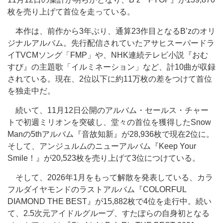
枚を売り上げて首位を走っている。
本作は、前作から3年ぶり、通算23作目となるB’zのオリ
ジナルアルバム。先行配信されていたアサヒスーパードラ
イTVCMソング「FMP」や、NHK連続テレビ小説『おむ
すび』の主題歌「イルミネーション」など、計10曲が収録
されている。現在、2位以下に約11万枚の差をつけて首位
を独走中だ。
続いて、11月12日公開のアルバム・セールス・チャー
トで初週ミリオンを突破し、堂々の首位を獲得したSnow
Manの5thアルバム『音故知新』が28,936枚で現在2位に。
そして、アンジュルムのニューアルバム『Keep Your
Smile！』が20,523枚を売り上げて3位につけている。
そして、2026年1月をもって解散を発表している、カラ
フルダイヤモンドのラストアルバム『COLORFUL
DIAMOND THE BEST』が15,882枚で4位を走行中。続い
て、2.5次元アイドルグループ、すたぽらの自身初となる