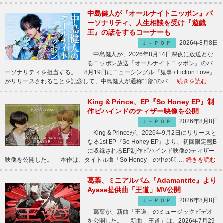
中島健人が『オールナイトニッポン』パ
ーソナリティ、人生相談を受け『遊戯
王』の話をするコーナーも
2026年8月8日
Ｊ－ＰＯＰ
中島健人が、2026年8月14日深夜に放送とな
るニッポン放送『オールナイトニッポン』のパ
ーソナリティを担当する。 8月19日にニューシングル『鬼事 / Fiction Love』
がリリースされることを記念して、中島健人が通称“1部”のパ …
続きを読む
King & Prince、EP『So Honey EP』制
作ビハインドのティザー映像を公開
2026年8月8日
Ｊ－ＰＯＰ
King & Princeが、2026年9月2日にリリースと
なる1st EP『So Honey EP』より、初回限定盤B
に収録されるEP制作ビハインド映像のティザー
映像を公開した。 本作は、タイトル曲「So Honey」の中の印 …
続きを読む
葛葉、ミニアルバム『Adamantite』より
Ayase提供曲「王道」MV公開
2026年8月8日
Ｊ－ＰＯＰ
葛葉が、新曲「王道」のミュージックビデオ
を公開した。 新曲「王道」は、2026年7月29