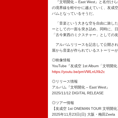
『文明開化 – East West』と名
の境界線を軽やかに越えていく、友成
バムとなっているそうだ。
「音楽という大きな空を自由に旅した
ーとしての一面を突き詰め、同時に、
「古今東西のミクスチャー」としての
アルバムリリースを記念して公開され
屋から音楽が作られているストーリー
◎映像情報
YouTube『友成空 1st Album「文明開
https://youtu.be/pmVWLnUXk2c
◎リリース情報
アルバム『文明開化 – East West』
2025/11/12 DIGITAL RELEASE
◎ツアー情報
【友成空 1st ONEMAN TOUR 文明開
2025年11月23日(日) 大阪・梅田Zeela