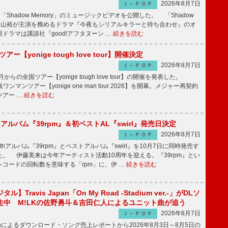
2026年8月7日
Ｊ－ＰＯＰ
「Shadow Memory」のミュージックビデオを公開した。 「Shadow
、横山裕が主演を務めるドラマ『今夜もシリアルキラーと待ち合わせ』のオ
ドラマは講談社『good!アフタヌーン …
続きを読む
ツアー【yonige tough love tour】開催決定
2026年8月7日
Ｊ－ＰＯＰ
月からの全国ツアー【yonige tough love tour】の開催を発表した。
阪ワンマンツアー【yonige one man tour 2026】を開幕。メジャー再契約
ツアー …
続きを読む
hアルバム『39rpm』＆初ベストAL『swirl』発売日決定
2026年8月7日
Ｊ－ＰＯＰ
hアルバム『39rpm』とベストアルバム『swirl』を10月7日に同時発売す
。 伊藤美来は今年アーティスト活動10周年を迎える。『39rpm』とい
コードの回転数を意味する「rpm」に、伊 …
続きを読む
】Travis Japan「On My Road -Stadium ver.-」がDLソ
走中 M!LKの佐野勇斗＆吉田仁人によるユニット曲が追う
2026年8月7日
Ｊ－ＰＯＰ
apanによるダウンロード・ソング売上レポートから2026年8月3日～8月5日の