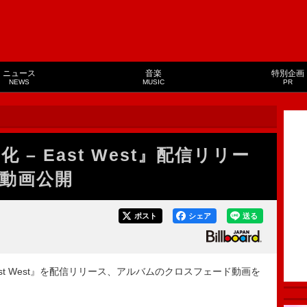
ニュース
音楽
特別企画
NEWS
MUSIC
PR
 – East West』配信リリー
動画公開
ポスト
シェア
送る
ast West』を配信リリース、アルバムのクロスフェード動画を