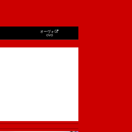
オーヴォ
OVO