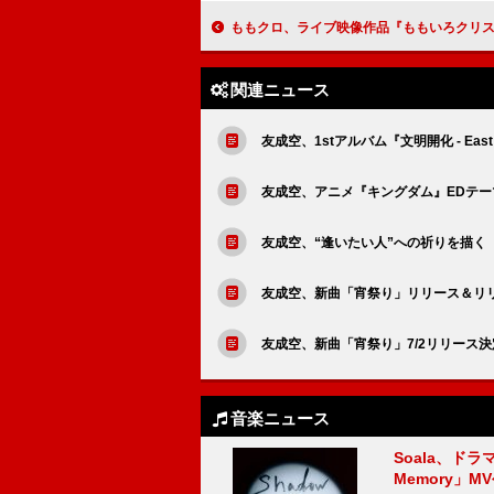
ももクロ、ライブ映像作品『ももいろクリスマス2024』ショートトレ
関連ニュース
友成空、1stアルバム『文明開化 - Eas
友成空、アニメ『キングダム』EDテ
友成空、“逢いたい人”への祈りを描く
友成空、新曲「宵祭り」リリース＆リ
友成空、新曲「宵祭り」7/2リリース決
音楽ニュース
Soala、ド
Memory」M