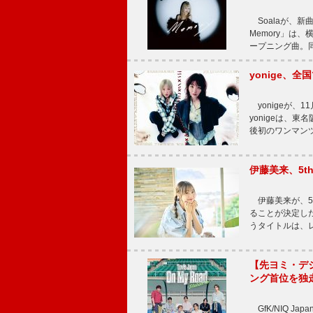
Soalaが、新曲
Memory」は
ープニング曲。同
yonige、全国
yonigeが、11
yonigeは、東名
後初のワンマン
伊藤美来、5t
伊藤美来が、5t
ることが決定した
うタイトルは、レ
【先ヨミ・デジタル
ング首位を独
GfK/NIQ J