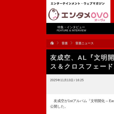
特集・インタビュー
FEATURE & INTERVIEW
音楽
音楽ニュース
友成空、AL『文明開化
ス＆クロスフェード
2025年11月13日 / 16:25
友成空が1stアルバム『文明開化 – E
公開した。