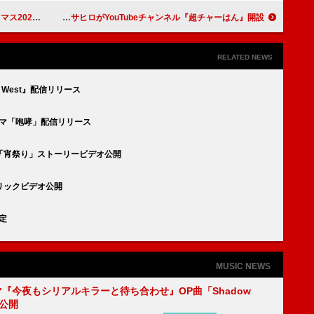
ーラー順次公開
超特急の“チャーはん”コンビ、シューヤ＆マサヒロがYouTubeチャンネル『超チャーはん』開設
RELATED NEWS
t West』配信リリース
ーマ「咆哮」配信リリース
「宵祭り」ストーリービデオ公開
リックビデオ公開
定
MUSIC NEWS
ラマ『今夜もシリアルキラーと待ち合わせ』OP曲「Shadow
V公開