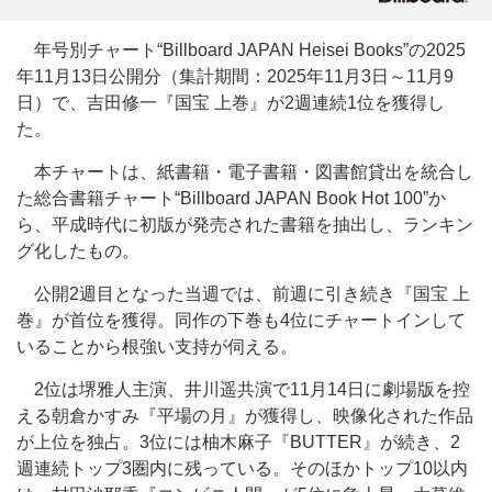
年号別チャート“Billboard JAPAN Heisei Books”の2025
年11月13日公開分（集計期間：2025年11月3日～11月9
日）で、吉田修一『国宝 上巻』が2週連続1位を獲得し
た。
本チャートは、紙書籍・電子書籍・図書館貸出を統合し
た総合書籍チャート“Billboard JAPAN Book Hot 100”か
ら、平成時代に初版が発売された書籍を抽出し、ランキン
グ化したもの。
公開2週目となった当週では、前週に引き続き『国宝 上
巻』が首位を獲得。同作の下巻も4位にチャートインして
いることから根強い支持が伺える。
2位は堺雅人主演、井川遥共演で11月14日に劇場版を控
える朝倉かすみ『平場の月』が獲得し、映像化された作品
が上位を独占。3位には柚木麻子『BUTTER』が続き、2
週連続トップ3圏内に残っている。そのほかトップ10以内