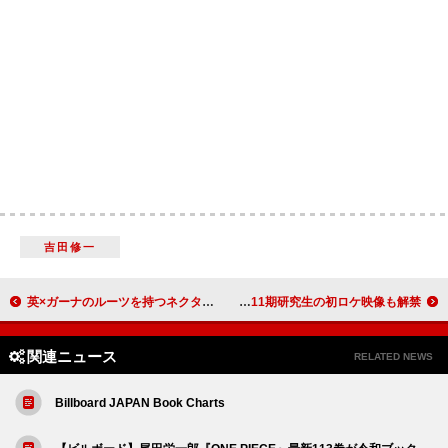
吉田修一
英×ガーナのルーツを持つネクター・ウッドが新曲「スティック・ファイト」をサプライズリリース
NMB48、塩月希依音がセンターの新曲「青春のデッドライン」MV公開 11期研究生の初ロケ映像も解禁
関連ニュース
RELATED NEWS
Billboard JAPAN Book Charts