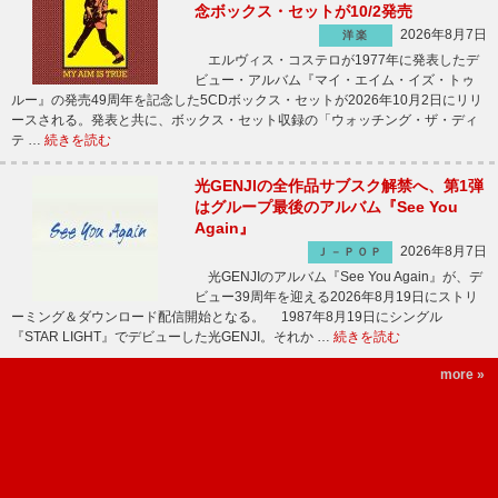
念ボックス・セットが10/2発売
2026年8月7日
洋楽
エルヴィス・コステロが1977年に発表したデ
ビュー・アルバム『マイ・エイム・イズ・トゥ
ルー』の発売49周年を記念した5CDボックス・セットが2026年10月2日にリリ
ースされる。発表と共に、ボックス・セット収録の「ウォッチング・ザ・ディ
テ …
続きを読む
光GENJIの全作品サブスク解禁へ、第1弾
はグループ最後のアルバム『See You
Again』
2026年8月7日
Ｊ－ＰＯＰ
光GENJIのアルバム『See You Again』が、デ
ビュー39周年を迎える2026年8月19日にストリ
ーミング＆ダウンロード配信開始となる。 1987年8月19日にシングル
『STAR LIGHT』でデビューした光GENJI。それか …
続きを読む
more »