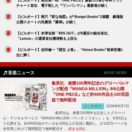
【ビルボード】尾田栄一郎『ONE PIECE』最新113巻が令和ブック
チャート首位 電子制した『ワンパンマン』最新巻が続く
【ビルボード】雨穴『変な地図』が“Bungei Books”2連覇 劇場版
公開スタートの呉勝浩『爆弾』が続く
【ビルボード】米津玄師「IRIS OUT」が8週目の総合首位、
「Lemon」の通算首位獲得数を上回る
【ビルボード】吉田修一『国宝 上巻』、“Heisei Books”発表初週1
位に輝く
音楽ニュース
MUSIC NEWS
集英社、創業100周年記念のグローバルマ
ンガ配信『MANGA MILLION』8/6公開
『ONE PIECE』など約400作品を100言語
超で無料配信
2026年8月7日
Ｊ－ＰＯＰ
集英社は、創業100周年を記念したグローバ
ル・デジタルサービス『MANGA MILLION（マンガ ミリオン）』を、8月6日よ
り公開する。約400作品のマンガを100以上の言語に翻訳し、計100万ページを
全世界に向けて期間限定で無料配信す …
続きを読む