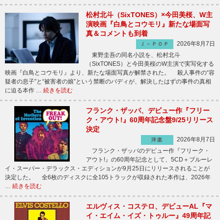
松村北斗（SixTONES）×今田美桜、W主
演映画『白鳥とコウモリ』新たな場面写
真＆コメントも到着
2026年8月7日
Ｊ－ＰＯＰ
東野圭吾の同名小説を、松村北斗
（SixTONES）と今田美桜のW主演で実写化する
映画『白鳥とコウモリ』より、新たな場面写真が解禁された。 殺人事件の“容
疑者の息子”と“被害者の娘”という禁断のバディが、解決したはずの事件の真相
に迫る本作 …
続きを読む
フランク・ザッパ、デビュー作『フリー
ク・アウト!』60周年記念盤9/25リリース
決定
2026年8月7日
洋楽
フランク・ザッパのデビュー作『フリーク・
アウト!』の60周年記念として、5CD＋ブルーレ
イ・スーパー・デラックス・エディションが9月25日にリリースされることが
決定した。 全6枚のディスクに全105トラックが収録された本作は、2026年
…
続きを読む
エルヴィス・コステロ、デビューAL『マ
イ・エイム・イズ・トゥルー』49周年記