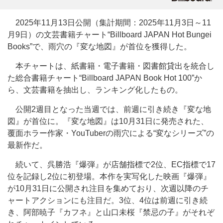
2025年11月13日公開（集計期間：2025年11月3日～11
月9日）の文芸書籍チャート“Billboard JAPAN Hot Bungei
Books”で、雨穴の『変な地図』が首位を獲得した。
本チャートは、紙書籍・電子書籍・図書館貸出を統合し
た総合書籍チャート“Billboard JAPAN Book Hot 100”か
ら、文芸書籍を抽出し、ランキング化したもの。
公開2週目となった当週では、前週に引き続き『変な地
図』が首位に。『変な地図』は10月31日に発売された、
覆面ホラー作家・YouTuberの雨穴による“変なシリーズ”の
最新作だ。
続いて、呉勝浩『爆弾』が店舗指標で2位、EC指標で17
位を記録し2位に初登場。本作を実写化した映画『爆弾』
が10月31日に公開され注目を集めており、次週以降のチ
ャートアクションにも注目だ。3位、4位は前週に引き続
き、阿部暁子『カフネ』と山口未桜『禁忌の子』がそれぞ