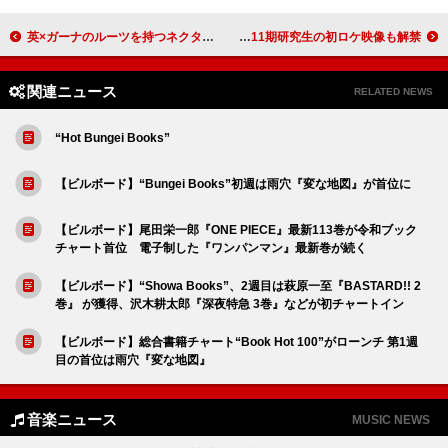
英×ガーナのルーツを持つネクター・ウッドが新曲「スティック・ファイト」をサプライズリリース
NMB48、塩月希依音がセンターの新曲「青春のデッドライン」MV公開 11期研究生の初ロケ映像も解禁
関連ニュース
RELATED NEWS
“Hot Bungei Books”
【ビルボード】“Bungei Books”初週は雨穴『変な地図』が首位に
【ビルボード】尾田栄一郎『ONE PIECE』最新113巻が令和ブック
チャート首位 電子制した『ワンパンマン』最新巻が続く
【ビルボード】“Showa Books”、2週目は萩原一至『BASTARD!! 2
巻』 が獲得、沢木耕太郎『深夜特急 3巻』などが初チャートイン
【ビルボード】総合書籍チャート“Book Hot 100”がローンチ 第1週
目の首位は雨穴『変な地図』
音楽ニュース
MUSIC NEWS