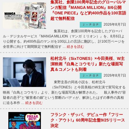
集英社、創業100周年記念のグローバルマ
ンガ配信『MANGA MILLION』8/6公開
『ONE PIECE』など約400作品を100言語
超で無料配信
2026年8月7日
Ｊ－ＰＯＰ
集英社は、創業100周年を記念したグローバ
ル・デジタルサービス『MANGA MILLION（マンガ ミリオン）』を、8月6日よ
り公開する。約400作品のマンガを100以上の言語に翻訳し、計100万ページを
全世界に向けて期間限定で無料配信す …
続きを読む
松村北斗（SixTONES）×今田美桜、W主
演映画『白鳥とコウモリ』新たな場面写
真＆コメントも到着
2026年8月7日
Ｊ－ＰＯＰ
東野圭吾の同名小説を、松村北斗
（SixTONES）と今田美桜のW主演で実写化する
映画『白鳥とコウモリ』より、新たな場面写真が解禁された。 殺人事件の“容
疑者の息子”と“被害者の娘”という禁断のバディが、解決したはずの事件の真相
に迫る本作 …
続きを読む
フランク・ザッパ、デビュー作『フリー
ク・アウト!』60周年記念盤9/25リリース
決定