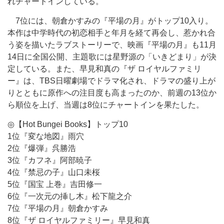
れチャートインしている。
7位には、朝倉かすみの『平場の月』がトップ10入り。
本作は中学時代の初恋相手と年月を経て再会し、惹かれ合
う姿を描いたラブストーリーで、映画『平場の月』も11月
14日に全国公開、主題歌には星野源の「いきどまり」が決
定している。また、早見和真の『ザ ロイヤルファミリ
ー』は、TBS日曜劇場でドラマ化され、ドラマの盛り上が
りとともに原作への注目度も高まったのか、前週の13位か
ら順位を上げ、当週は8位にチャートインを果たした。
◎【Hot Bungei Books】トップ10
1位『変な地図』雨穴
2位『爆弾』呉勝浩
3位『カフネ』阿部暁子
4位『禁忌の子』山口未桜
5位『国宝 上巻』吉田修一
6位『一次元の挿し木』松下龍之介
7位『平場の月』朝倉かすみ
8位『ザ ロイヤルファミリー』早見和真