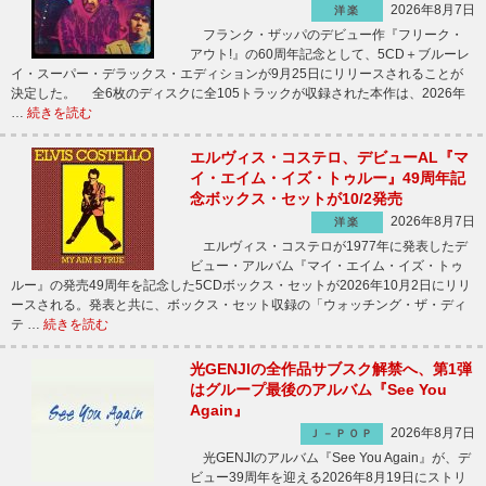
2026年8月7日
洋楽
フランク・ザッパのデビュー作『フリーク・
アウト!』の60周年記念として、5CD＋ブルーレ
イ・スーパー・デラックス・エディションが9月25日にリリースされることが
決定した。 全6枚のディスクに全105トラックが収録された本作は、2026年
…
続きを読む
エルヴィス・コステロ、デビューAL『マ
イ・エイム・イズ・トゥルー』49周年記
念ボックス・セットが10/2発売
2026年8月7日
洋楽
エルヴィス・コステロが1977年に発表したデ
ビュー・アルバム『マイ・エイム・イズ・トゥ
ルー』の発売49周年を記念した5CDボックス・セットが2026年10月2日にリリ
ースされる。発表と共に、ボックス・セット収録の「ウォッチング・ザ・ディ
テ …
続きを読む
光GENJIの全作品サブスク解禁へ、第1弾
はグループ最後のアルバム『See You
Again』
2026年8月7日
Ｊ－ＰＯＰ
光GENJIのアルバム『See You Again』が、デ
ビュー39周年を迎える2026年8月19日にストリ