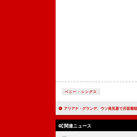
ベニー・シングス
アリアナ・グランデ、ウソ発見器で月面着陸の質問に再挑戦「地球のほうが
関連ニュース