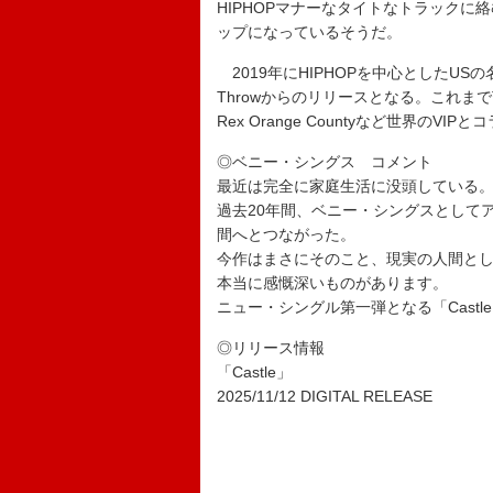
HIPHOPマナーなタイトなトラック
ップになっているそうだ。
2019年にHIPHOPを中心としたUSの名
Throwからのリリースとなる。これまでTom M
Rex Orange Countyなど世界の
◎ベニー・シングス コメント
最近は完全に家庭生活に没頭している
過去20年間、ベニー・シングスとして
間へとつながった。
今作はまさにそのこと、現実の人間と
本当に感慨深いものがあります。
ニュー・シングル第一弾となる「Cast
◎リリース情報
「Castle」
2025/11/12 DIGITAL RELEASE