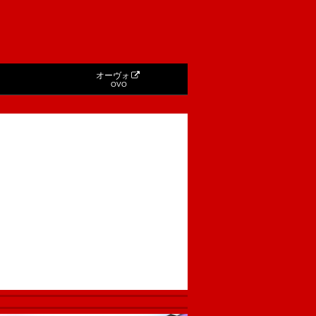
オーヴォ
OVO