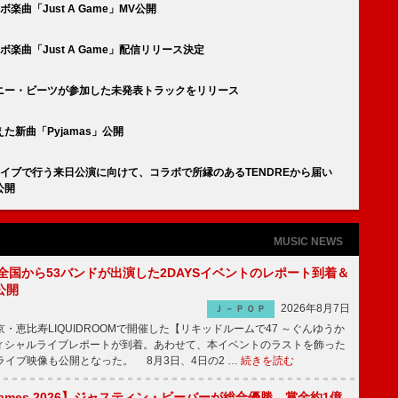
ボ楽曲「Just A Game」MV公開
ボ楽曲「Just A Game」配信リリース決定
ニー・ビーツが参加した未発表トラックをリリース
新曲「Pyjamas」公開
イブで行う来日公演に向けて、コラボで所縁のあるTENDREから届い
公開
MUSIC NEWS
、全国から53バンドが出演した2DAYSイベントのレポート到着＆
公開
2026年8月7日
Ｊ－ＰＯＰ
京・恵比寿LIQUIDROOMで開催した【リキッドルームで47 ～ぐんゆうか
ィシャルライブレポートが到着。あわせて、本イベントのラストを飾った
尺ライブ映像も公開となった。 8月3日、4日の2 …
続きを読む
s Games 2026】ジャスティン・ビーバーが総合優勝、賞金約1億