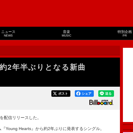
ニュース
音楽
特別企画
NEWS
MUSIC
PR
約2年半ぶりとなる新曲
ス
ポスト
シェア
送る
」を配信リリースした。
Young Hearts』から約2年ぶりに発表するシングル。