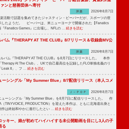
をファンと慈善団体へ寄付
2026年8月7日
洋楽
楽活動で話題を集めてきたジャスティン・ビーバーだが、スポーツの世
したようだ。 ビーバーは、米ニューヨークで開催された【Fanatics
『Fanatics Games』に出場し、NFLの …
続きを読む
ルバム『THERAPY AT THE CLUB』8/7リリース＆収録曲MV公
2026年8月7日
洋楽
ルバム『THERAPY AT THE CLUB』を8月7日にリリースした。 本作
herapy At The Club」、UKで自己最高位を記録したFLO単独名義のリ
eak It」、フ …
続きを読む
ーシングル「My Summer Blue」8/7配信リリース（本人コメ
2026年8月7日
Ｊ－ＰＯＰ
ーシングル「My Summer Blue」を8月7日に配信リリースした。 作
A（TINYVOICE, PRODUCTION）を迎えた本作は、ともに北海道出身と
制作は終始和やかに進行したとい …
続きを読む
ロッキー、娘が初めてハイハイする未公開動画を目にし3人の子
語る