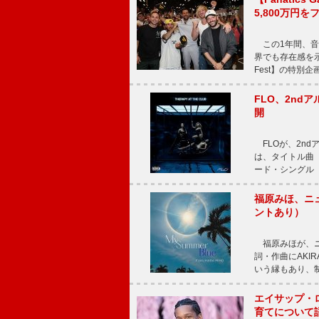
5,800万円
この1年間、音
界でも存在感を示
Fest】の特別企画
FLO、2ndア
開
FLOが、2ndア
は、タイトル曲「T
ード・シングル「L
福原みほ、ニュ
ントあり）
福原みほが、ニュ
詞・作曲にAKIR
いう縁もあり、
エイサップ・
育てについて