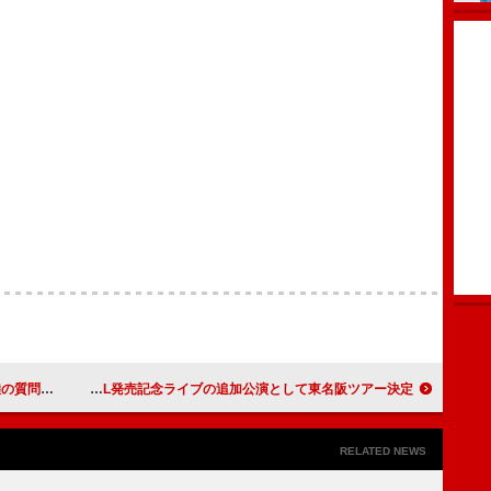
心配なの！」
長谷川カオナシ（クリープハイプ）、初ソロAL発売記念ライブの追加公演として東名阪ツアー決定
RELATED NEWS