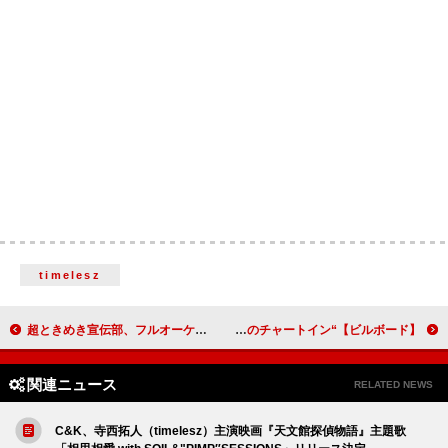
timelesz
超ときめき宣伝部、フルオーケストラとの初ワンマンライブ開催が決定 管弦楽の響きに彩られ、青春のときめきがぎゅっと詰まった特別な一夜をお届け
【ビルボード】“ニコニコ VOCALOID SONGS TOP20”、はろける「目撃！テト31世」首位デビュー 故wowaka「アンノウン・マザーグース」通算100週目のチャートイン
関連ニュース
RELATED NEWS
C&K、寺西拓人（timelesz）主演映画『天文館探偵物語』主題歌