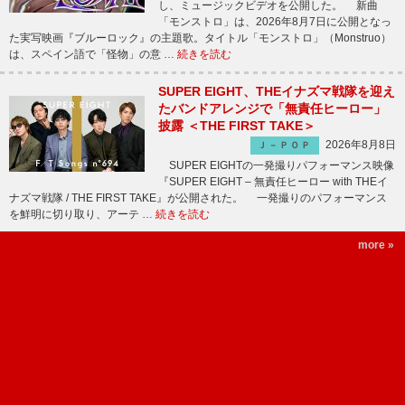
し、ミュージックビデオを公開した。 新曲
「モンストロ」は、2026年8月7日に公開となっ
た実写映画『ブルーロック』の主題歌。タイトル「モンストロ」（Monstruo）
は、スペイン語で「怪物」の意 …
続きを読む
SUPER EIGHT、THEイナズマ戦隊を迎え
たバンドアレンジで「無責任ヒーロー」
披露 ＜THE FIRST TAKE＞
2026年8月8日
Ｊ－ＰＯＰ
SUPER EIGHTの一発撮りパフォーマンス映像
『SUPER EIGHT – 無責任ヒーロー with THEイ
ナズマ戦隊 / THE FIRST TAKE』が公開された。 一発撮りのパフォーマンス
を鮮明に切り取り、アーテ …
続きを読む
more »