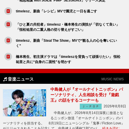
「相思相愛 with SOIL&"PIMP″SESSIONS」リリース決定
timelesz、新曲「レシピ」MVで園児と一日を過ごす
「ひと夏の共犯者」timelesz・橋本将生の演技が「切なくて良い」
「恒松祐里の二重人格の切り替えがすごい」
timelesz、新曲「Steal The Show」MVで“観る人の心を奪いにい
く”
橋本将生、初主演ドラマは「timeleszを背負って頑張りたい」 恒松
祐里と共に“自身の二面性”を明かす
音楽ニュース
MUSIC NEWS
中島健人が『オールナイトニッポン』パ
ーソナリティ、人生相談を受け『遊戯
王』の話をするコーナーも
2026年8月8日
Ｊ－ＰＯＰ
中島健人が、2026年8月14日深夜に放送とな
るニッポン放送『オールナイトニッポン』のパ
ーソナリティを担当する。 8月19日にニューシングル『鬼事 / Fiction Love』
がリリースされることを記念して、中島健人が通称“1部”のパ …
続きを読む