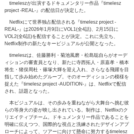
timeleszが出演するドキュメンタリー作品『timelesz
project -REAL-』の配信日が決定した。
Netflixにて世界独占配信される『timelesz project -
REAL-』は2026年1月9日にVOL1(全4話)、2月15日に
VOL2(全6話)を配信することが決定。これに先立ち、
Netflix制作の新たなキービジュアルが公開となった。
timeleszは、佐藤勝利・菊池風磨・松島聡自らがオーデ
ィションの審査員となり、新たに寺西拓人・原嘉孝・橋本
将生・猪俣周杜・篠塚大輝を迎え入れ、さらなる飛躍を目
指して歩み始めたグループ。そのオーディションの模様を
捉えた『timelesz project -AUDITION-』は、Netflixで配信
され、話題となった。
本ビジュアルは、その歩みを重ねながら大舞台へ挑む彼
らの等身大の姿が映し出されている。制作は、Netflixのク
リエイティブチーム。ドキュメンタリー作品であることを
明確に伝えつつ、国際的な視点と洗練されたデザインアプ
ローチによって、ツアーに向けて懸命に努力するtimelesz