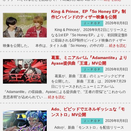
King & Prince、EP『So Honey EP』制
作ビハインドのティザー映像を公開
2026年8月8日
Ｊ－ＰＯＰ
King & Princeが、2026年9月2日にリリースと
なる1st EP『So Honey EP』より、初回限定盤B
に収録されるEP制作ビハインド映像のティザー
映像を公開した。 本作は、タイトル曲「So Honey」の中の印 …
続きを読む
葛葉、ミニアルバム『Adamantite』より
Ayase提供曲「王道」MV公開
2026年8月8日
Ｊ－ＰＯＰ
葛葉が、新曲「王道」のミュージックビデオ
を公開した。 新曲「王道」は、2026年7月29
日にリリースされたニューミニアルバム
『Adamantite』の収録曲。Ayaseによる提供曲で、“王者の苦悩”と“これからの
意思表明”が込められてい …
続きを読む
Ado、ビビッドでエネルギッシュな「モ
ンストロ」MV公開
2026年8月8日
Ｊ－ＰＯＰ
Adoが、新曲「モンストロ」を配信リリース