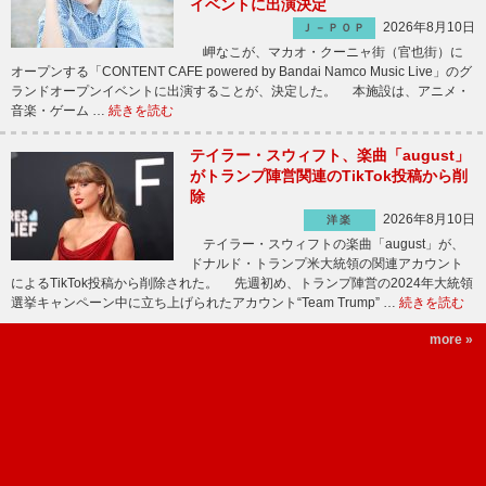
イベントに出演決定
2026年8月10日
Ｊ－ＰＯＰ
岬なこが、マカオ・クーニャ街（官也街）に
オープンする「CONTENT CAFE powered by Bandai Namco Music Live」のグ
ランドオープンイベントに出演することが、決定した。 本施設は、アニメ・
音楽・ゲーム …
続きを読む
テイラー・スウィフト、楽曲「august」
がトランプ陣営関連のTikTok投稿から削
除
2026年8月10日
洋楽
テイラー・スウィフトの楽曲「august」が、
ドナルド・トランプ米大統領の関連アカウント
によるTikTok投稿から削除された。 先週初め、トランプ陣営の2024年大統領
選挙キャンペーン中に立ち上げられたアカウント“Team Trump” …
続きを読む
more »