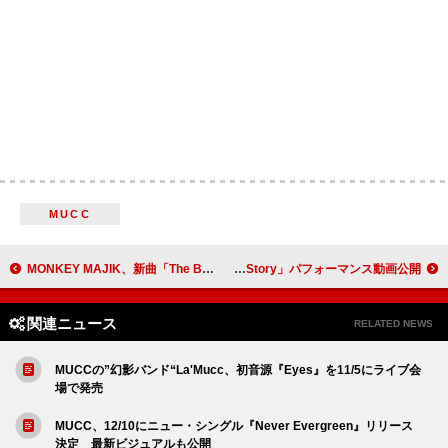
MUCC
MONKEY MAJIK、新曲「The Boyz」配信開始
竹中雄大(Novelbright)、カバーALより安室奈美恵「Love Story」パフォーマンス動画公開
関連ニュース
RELATED NEWS
MUCCの”幻影バンド“La'Mucc、初音源『Eyes』を11/5にライブ会
場で発売
MUCC、12/10にニュー・シングル『Never Evergreen』リリース
決定 最新ビジュアルも公開