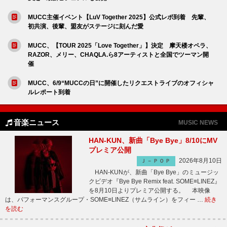
MUCC主催イベント【LuV Together 2025】公式レポ到着 先輩、
初共演、後輩、盟友がステージに刻んだ愛
MUCC、【TOUR 2025「Love Together」】決定 摩天楼オペラ、
RAZOR、メリー、CHAQLA.ら8アーティストと全国でツーマン開
催
MUCC、6/9“MUCCの日”に開催したリクエストライブのオフィシャ
ルレポート到着
音楽ニュース
MUSIC NEWS
HAN-KUN、新曲「Bye Bye」8/10にMV
プレミア公開
2026年8月10日
Ｊ－ＰＯＰ
HAN-KUNが、新曲「Bye Bye」のミュージッ
クビデオ『Bye Bye Remix feat. SOME≡LINEZ』
を8月10日よりプレミア公開する。 本映像
は、パフォーマンスグループ・SOME≡LINEZ（サムライン）をフィー …
続き
を読む