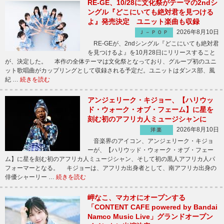
RE-GE、10/28に文化祭がテーマの2ndシ
ングル『どこにいても絶対君を見つける
よ』発売決定 ユニット楽曲も収録
2026年8月10日
Ｊ－ＰＯＰ
RE-GEが、2ndシングル『どこにいても絶対君
を見つけるよ』を10月28日にリリースすること
が、決定した。 本作の全体テーマは文化祭となっており、グループ初のユニ
ット歌唱曲がカップリングとして収録される予定だ。ユニットはダンス部、風
紀 …
続きを読む
アンジェリーク・キジョー、【ハリウッ
ド・ウォーク・オブ・フェーム】に星を
刻む初のアフリカ人ミュージシャンに
2026年8月10日
洋楽
音楽界のアイコン、アンジェリーク・キジョ
ーが、【ハリウッド・ウォーク・オブ・フェー
ム】に星を刻む初のアフリカ人ミュージシャン、そして初の黒人アフリカ人パ
フォーマーとなる。 キジョーは、アフリカ出身者として、南アフリカ出身の
俳優シャーリー …
続きを読む
岬なこ、マカオにオープンする
「CONTENT CAFE powered by Bandai
Namco Music Live」グランドオープン