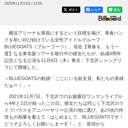
2025年11月12日 / 12:00
ポスト
シェア
送る
横浜アリーナを満員にするという目標を掲げ、青春パン
クを歌い叫び続けている女性アイドルグループ・
BLUEGOATS（ブルーゴーツ）。現在【青春を、もう一
度】なる東名阪ツアーを敢行中の彼女たちが、結成4周年
記念となる公演を11月6日（木）東京・下北沢シャングリ
ラにて開催した。
＜BLUEGOATSの軌跡「ここにいる奴全員、私たちの英雄
だぁー！」＞
2021年11月7日、下北沢でのお披露目ワンマンライブか
ら4年と1日が経ったこの日。彼女たちは同じく下北沢のラ
イブハウスをアニバーサリー公演の地に選び、あの頃の何
倍もの熱量を蓄えて「はじめまして、BLUEGOATSです！
どうぞよろしくお願いしまーす！」と、冒頭から