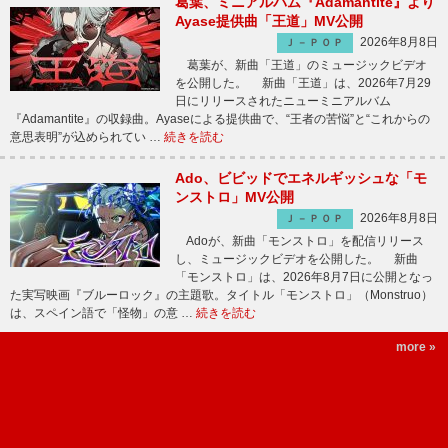
葛葉、ミニアルバム『Adamantite』より
Ayase提供曲「王道」MV公開
2026年8月8日
Ｊ－ＰＯＰ
葛葉が、新曲「王道」のミュージックビデオ
を公開した。 新曲「王道」は、2026年7月29
日にリリースされたニューミニアルバム
『Adamantite』の収録曲。Ayaseによる提供曲で、“王者の苦悩”と“これからの
意思表明”が込められてい …
続きを読む
Ado、ビビッドでエネルギッシュな「モ
ンストロ」MV公開
2026年8月8日
Ｊ－ＰＯＰ
Adoが、新曲「モンストロ」を配信リリース
し、ミュージックビデオを公開した。 新曲
「モンストロ」は、2026年8月7日に公開となっ
た実写映画『ブルーロック』の主題歌。タイトル「モンストロ」（Monstruo）
は、スペイン語で「怪物」の意 …
続きを読む
more »