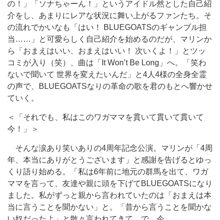
の！」「ソナちゃーん！」というアイドル然とした自己紹
介をし、あまりにレアな状況に舞い上がるファンたち。そ
の流れでかいなも「はい！ BLUEGOATSのギャンブル担
当……」と可愛らしく自己紹介を始めるのだが、マリンか
ら「おまえはいい、おまえはいい！ 次いくよ！」とツッ
コミが入り（笑）、曲は「It Won’t Be Long」へ。「笑わ
ないで聞いて 世界を変えたいんだ」と4人4様の全身全霊
の声で、BLUEGOATSなりの革命の歌を君のもとへ響かせ
ていく。
＜「それでも、私はこのワガママを貫いて貫いて貫いて
今！」＞
そんな涙あり笑いありの4周年記念公演。マリンが「4周
年、本当にありがとうございます」と感謝を告げるとゆっ
くり語り始める。「私は6年前に地元の群馬を出て、ワガ
ママを言って、友達や親に頭を下げてBLUEGOATSになり
ました。私がずっと親から言われていたのは「おまえは本
当に言うことを聞かない」と。「昔から言うことを聞かな
い奴だったよ」と散々言われてきて。で、今、