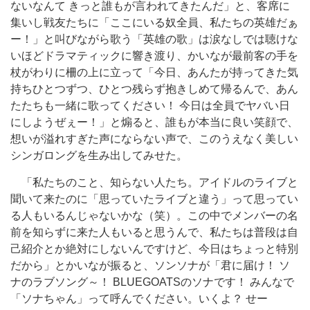
ないなんて きっと誰もが言われてきたんだ」と、客席に
集いし戦友たちに「ここにいる奴全員、私たちの英雄だぁ
ー！」と叫びながら歌う「英雄の歌」は涙なしでは聴けな
いほどドラマティックに響き渡り、かいなが最前客の手を
杖がわりに柵の上に立って「今日、あんたが持ってきた気
持ちひとつずつ、ひとつ残らず抱きしめて帰るんで、あん
たたちも一緒に歌ってください！ 今日は全員でヤバい日
にしようぜぇー！」と煽ると、誰もが本当に良い笑顔で、
想いが溢れすぎた声にならない声で、このうえなく美しい
シンガロングを生み出してみせた。
「私たちのこと、知らない人たち。アイドルのライブと
聞いて来たのに「思っていたライブと違う」って思ってい
る人もいるんじゃないかな（笑）。この中でメンバーの名
前を知らずに来た人もいると思うんで、私たちは普段は自
己紹介とか絶対にしないんですけど、今日はちょっと特別
だから」とかいなが振ると、ソンソナが「君に届け！ ソ
ナのラブソング～！ BLUEGOATSのソナです！ みんなで
「ソナちゃん」って呼んでください。いくよ？ せー