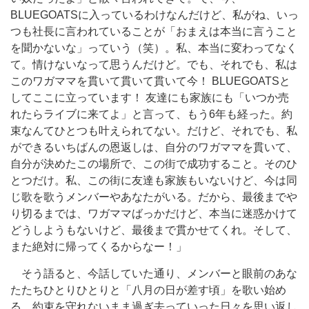
BLUEGOATSに入っているわけなんだけど、私がね、いっ
つも社長に言われていることが「おまえは本当に言うこと
を聞かないな」っていう（笑）。私、本当に変わってなく
て。情けないなって思うんだけど。でも、それでも、私は
このワガママを貫いて貫いて貫いて今！ BLUEGOATSと
してここに立っています！ 友達にも家族にも「いつか売
れたらライブに来てよ」と言って、もう6年も経った。約
束なんてひとつも叶えられてない。だけど、それでも、私
ができるいちばんの恩返しは、自分のワガママを貫いて、
自分が決めたこの場所で、この街で成功すること。そのひ
とつだけ。私、この街に友達も家族もいないけど、今は同
じ歌を歌うメンバーやあなたがいる。だから、最後までや
り切るまでは、ワガママばっかだけど、本当に迷惑かけて
どうしようもないけど、最後まで貫かせてくれ。そして、
また絶対に帰ってくるからなー！」
そう語ると、今話していた通り、メンバーと眼前のあな
たたちひとりひとりと「八月の日が差す頃」を歌い始め
る。約束を守れないまま過ぎ去っていった日々を思い返し