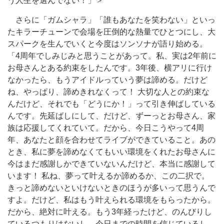
う人生を選んでない！」＞
さらに「ガムシャラ」「誰もあなたを笑わない」といっ
たキラーチューンで会場を圧倒的な熱量でひとつにし、大
スパークを生んでいくと今度はソンソナが語り始める。
「4周年でしみじみと思うことがあって。私、実は2年前に
お母さんとある約束をしたんです。3年後、横アリに行け
なかったら、もうアイドルっていう夢は諦める。だけど
ね、やっぱり、諦めきれなくって！ 大切な人との約束な
んだけど、それでも「どうにか！」って引き伸ばしている
んです。先延ばしにして、だけど、ずーっとお母さん、家
族は応援してくれていて。だから、今日こうやって4周
年、あなたと顔を合わせてライブができていること。あの
とき、私に夢を諦めなくてもいい環境をくれたお母さんに
今はまだ感謝しかできていないんだけど、本当に感謝して
います！ 私ね、夢って叶えるか諦めるか、この二択で。
きっと諦めないといけないときのほうが多いって思うんで
すよ。だけど、私はもう叶えられる環境をもらったから。
だから、絶対に叶える。もう3年経ったけど、のんびりし
ているつもりはないし、今日までの時間を信じているし、