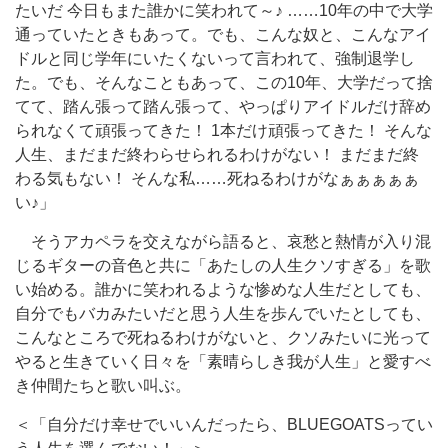
たいだ 今日もまた誰かに笑われて～♪ ……10年の中で大学
通っていたときもあって。でも、こんな奴と、こんなアイ
ドルと同じ学年にいたくないって言われて、強制退学し
た。でも、そんなこともあって、この10年、大学だって捨
てて、踏ん張って踏ん張って、やっぱりアイドルだけ辞め
られなくて頑張ってきた！ 1本だけ頑張ってきた！ そんな
人生、まだまだ終わらせられるわけがない！ まだまだ終
わる気もない！ そんな私……死ねるわけがなぁぁぁぁぁ
い♪」
そうアカペラを交えながら語ると、哀愁と熱情が入り混
じるギターの音色と共に「あたしの人生クソすぎる」を歌
い始める。誰かに笑われるような惨めな人生だとしても、
自分でもバカみたいだと思う人生を歩んでいたとしても、
こんなところで死ねるわけがないと、クソみたいに光って
やると生きていく日々を「素晴らしき我が人生」と愛すべ
き仲間たちと歌い叫ぶ。
＜「自分だけ幸せでいいんだったら、BLUEGOATSってい