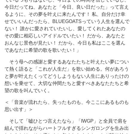
今日だってね、あなたと「今日、良い日だった」って言え
るように、その夢を叶えに来たんです！ 私、自分だけ幸
せでいいんだったら、BLUEGOATSっていう人生を選んで
ない！ 誰かに愛されていたいし、愛してくれたあなたの
その愛に相応しいアイドルでいたい！ だから、あなたと
おんなじ景色が見たい！ だから、今日も私はここを選ん
であなたに希望の歌を歌いたい！」
そう母への感謝と愛するあなたたちと叶えたい夢につい
て熱く語ると「これが人生だ」を歌い始める。何があろう
と夢が叶えたくってどうしようもない人生にありったけの
想いを乗せて、大切な仲間たちと愛すべきあなたたちと希
望の歌を叫んでいく。
＜「音楽が流れたら、失ったものも、今ここにあるものも
思い出す」＞
そして「嘘ひとつ言えたなら」「IWGP」と全員で肩を
組んで揺れながらハートフルすぎるシンガロングを生み出