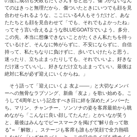
の度に成功も失敗もたくさんすると思う。傷つかないなん
てのはきっと無理だから、傷ついたときにいつでも顔を見
合わせられるような、ここにいる4人もそうだけど、あな
たたちとも顔を見合わせて「でも、それでもよかったね」
ってそう言い合えるようなBLUEGOATSでいよう。多分、
この先、本当に想像できないことがたくさん私たちを待っ
ているけど、そんなに怖がらずに、不安にならずに、自信
持って、私たちなりに負けずに、歩いていけたらと思う。
迷ったり、立ち止まったりしても、それでいいよ。好きな
だけ迷っていいし、好きなだけ立ち止まっていい。最後は
絶対に私が必ず迎えにいくからね。」
そう語って「迎えにいくよ 友よ───」と大切なメンバ
ーへの無骨なラブソング、新曲「友よ」を歌い始める。こ
うして4周年という記念すべき日に絆を深めたメンバーた
ち。マリン、チャンチー、ソンソナの姿を客席最前から眺
めながら「こんなに良い顔してたんだ」とかいなが笑う
と、最後はみんなでピースマークを掲げて“解り合って散
る”＝「解散」。ステージも客席も誰もが笑顔で全力熱唱