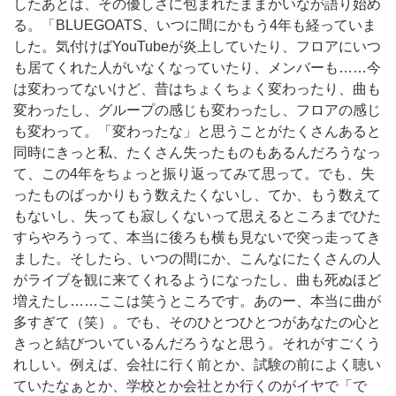
したあとは、その優しさに包まれたままかいなが語り始め
る。「BLUEGOATS、いつに間にかもう4年も経っていま
した。気付けばYouTubeが炎上していたり、フロアにいつ
も居てくれた人がいなくなっていたり、メンバーも……今
は変わってないけど、昔はちょくちょく変わったり、曲も
変わったし、グループの感じも変わったし、フロアの感じ
も変わって。「変わったな」と思うことがたくさんあると
同時にきっと私、たくさん失ったものもあるんだろうなっ
て、この4年をちょっと振り返ってみて思って。でも、失
ったものばっかりもう数えたくないし、てか、もう数えて
もないし、失っても寂しくないって思えるところまでひた
すらやろうって、本当に後ろも横も見ないで突っ走ってき
ました。そしたら、いつの間にか、こんなにたくさんの人
がライブを観に来てくれるようになったし、曲も死ぬほど
増えたし……ここは笑うところです。あのー、本当に曲が
多すぎて（笑）。でも、そのひとつひとつがあなたの心と
きっと結びついているんだろうなと思う。それがすごくう
れしい。例えば、会社に行く前とか、試験の前によく聴い
ていたなぁとか、学校とか会社とか行くのがイヤで「で