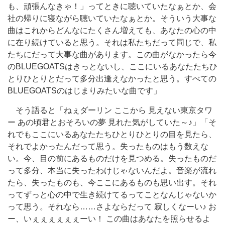
も、頑張んなきゃ！」ってときに聴いていたなぁとか、会
社の帰りに寝ながら聴いていたなぁとか。そういう大事な
曲はこれからどんなにたくさん増えても、あなたの心の中
に在り続けていると思う。それは私たちだって同じで、私
たちにだって大事な曲があります。この曲がなかったら今
のBLUEGOATSはきっとないし、ここにいるあなたたちひ
とりひとりとだって多分出逢えなかったと思う。すべての
BLUEGOATSのはじまりみたいな曲です」
そう語ると「ねぇダーリン ここから 見えない東京タワ
ー あの頃君とおそろいの夢 見れた気がしていた～♪」「そ
れでもここにいるあなたたちひとりひとりの目を見たら、
それでよかったんだって思う。失ったものはもう数えな
い。今、目の前にあるものだけを見つめる。失ったものだ
って多分、本当に失ったわけじゃないんだよ。音楽が流れ
たら、失ったものも、今ここにあるものも思い出す。それ
ってずっと心の中で生き続けてるってことなんじゃないか
って思う。それなら……さよならだって 寂しくなーい♪ お
ー、いぇぇぇぇぇぇーい！ この曲はあなたを照らせるよ