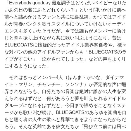
「Everybody goodday 最近調子はどうだいベイビーなりた
いあの日の君にあとどれくらい？」という問いかけに前へ
前へと詰めかけるファンと共に狂喜乱舞。かつてはアイド
ルが青春パンクを歌うスタイルについていけないオーディ
エンスも多くいたそうだが、今では誰もがメンバーに負け
じと拳を振り上げながら共に歌い叫ぶようになり、昔は
BLUEGOATSに懐疑的だったアイドル業界関係者や、様々
な対バンの他のアイドルファンからも「BLUEGOATSのラ
イブがすごい」「泣かされてしまった」などの声をよく耳
にするようになった。
それはきっとメンバー4人（ほんま・かいな、ダイナマ
イト・マリン、チャンチー、ソンソナ）が否定的な声に翻
弄されながらも、自分たちの音楽は絶対に誰かの人生を変
えられるはずだと、何があろうと夢を叶えられるアイドル
グループになれるはずだと、今日まで諦めることなくステ
ージから歌い叫び続け、BLUEGOATSのあらゆる楽曲を自
らと聴く者の人生の歌へと昇華できるようになったからだ
ろう。そんな英雄である彼女たちが「飛び立つ前には飛べ