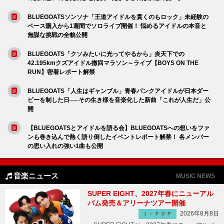
BLUEGOATSソンソナ「王道アイドルを貫くのもロック」未経験の
ベース購入から1週間でソロライブ開催！ 悩めるアイドルの本音と
無謀な挑戦の全貌公開
BLUEGOATS「クソみたいに光ってやるから」炎天下での
42.195kmクズアイドル撤回マラソン～ライブ【BOYS ON THE
RUN】密着レポート解禁
BLUEGOATS「人生はギャンブル」青春パンクアイドルが日本ダー
ビーを制した日──その生き様を音楽化した新曲「これが人生だ」公
開
【BLUEGOATSとアイドルを語る会】BLUEGOATSへの想いをファ
ンも巻き込んで熱く語り倒したイベントレポート解禁！ 各メンバー
の思い入れの強い1曲も公開
音楽ニュース
MUSIC NEWS
SUPER EIGHT、2027年春にニューアル
バム発売＆アリーナツアー開催
2026年8月8日
Ｊ－ＰＯＰ