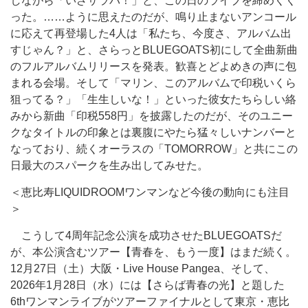
しながら「いざサラバ！」と、この日のライブを締めくく
った。……ように思えたのだが、鳴り止まないアンコール
に応えて再登場した4人は「私たち、今度さ、アルバム出
すじゃん？」と、さらっとBLUEGOATS初にして全曲新曲
のフルアルバムリリースを発表。歓喜とどよめきの声に包
まれる会場。そして「マリン、このアルバムで印税いくら
狙ってる？」「生生しいな！」といった彼女たちらしい絡
みから新曲「印税558円」を披露したのだが、そのユニー
クなタイトルの印象とは裏腹にやたら猛々しいナンバーと
なっており、続くオーラスの「TOMORROW」と共にこの
日最大のスパークを生み出してみせた。
＜恵比寿LIQUIDROOMワンマンなど今後の動向にも注目
＞
こうして4周年記念公演を成功させたBLUEGOATSだ
が、本公演含むツアー【青春を、もう一度】はまだ続く。
12月27日（土）大阪・Live House Pangea、そして、
2026年1月28日（水）には【さらば青春の光】と題した
6thワンマンライブがツアーファイナルとして東京・恵比