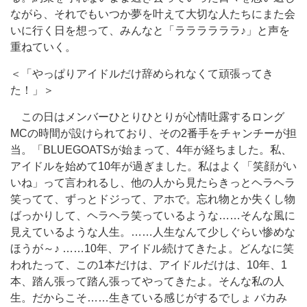
ながら、それでもいつか夢を叶えて大切な人たちにまた会
いに行く日を想って、みんなと「ララララララ♪」と声を
重ねていく。
＜「やっぱりアイドルだけ辞められなくて頑張ってき
た！」＞
この日はメンバーひとりひとりが心情吐露するロング
MCの時間が設けられており、その2番手をチャンチーが担
当。「BLUEGOATSが始まって、4年が経ちました。私、
アイドルを始めて10年が過ぎました。私はよく「笑顔がい
いね」って言われるし、他の人から見たらきっとヘラヘラ
笑ってて、ずっとドジって、アホで。忘れ物とか失くし物
ばっかりして、ヘラヘラ笑っているような……そんな風に
見えているような人生。……人生なんて少しぐらい惨めな
ほうが～♪ ……10年、アイドル続けてきたよ。どんなに笑
われたって、この1本だけは、アイドルだけは、10年、1
本、踏ん張って踏ん張ってやってきたよ。そんな私の人
生。だからこそ……生きている感じがするでしょ バカみ