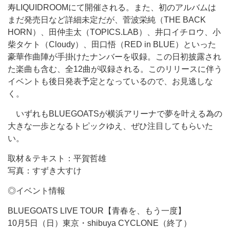
寿LIQUIDROOMにて開催される。また、初のアルバムは
まだ発売日など詳細未定だが、菅波栄純（THE BACK
HORN）、田仲圭太（TOPICS.LAB）、井口イチロウ、小
柴タケト（Cloudy）、田口悟（RED in BLUE）といった
豪華作曲陣が手掛けたナンバーを収録。この日初披露され
た楽曲も含む、全12曲が収録される。このリリースに伴う
イベントも後日発表予定となっているので、お見逃しな
く。
いずれもBLUEGOATSが横浜アリーナで夢を叶える為の
大きな一歩となるトピックゆえ、ぜひ注目してもらいた
い。
取材＆テキスト：平賀哲雄
写真：すずき大すけ
◎イベント情報
BLUEGOATS LIVE TOUR【青春を、もう一度】
10月5日（日）東京・shibuya CYCLONE（終了）