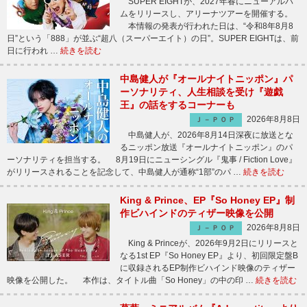
SUPER EIGHTが、2027年春にニューアルバ
ムをリリースし、アリーナツアーを開催する。
本情報の発表が行われた日は、“令和8年8月8
日”という「888」が並ぶ“超八（スーパーエイト）の日”。SUPER EIGHTは、前
日に行われ …
続きを読む
中島健人が『オールナイトニッポン』パ
ーソナリティ、人生相談を受け『遊戯
王』の話をするコーナーも
2026年8月8日
Ｊ－ＰＯＰ
中島健人が、2026年8月14日深夜に放送とな
るニッポン放送『オールナイトニッポン』のパ
ーソナリティを担当する。 8月19日にニューシングル『鬼事 / Fiction Love』
がリリースされることを記念して、中島健人が通称“1部”のパ …
続きを読む
King & Prince、EP『So Honey EP』制
作ビハインドのティザー映像を公開
2026年8月8日
Ｊ－ＰＯＰ
King & Princeが、2026年9月2日にリリースと
なる1st EP『So Honey EP』より、初回限定盤B
に収録されるEP制作ビハインド映像のティザー
映像を公開した。 本作は、タイトル曲「So Honey」の中の印 …
続きを読む