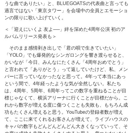
うな曲でありたい」と、BLUEGOATSの代表曲と言っても
過言ではない「東京タワー」を会場中の全員とエモーショ
ンの限りに歌い上げていく。
＜「迎えにいくよ 友よ──」絆を深めた4周年公演 初のア
ルバムリリース発表も＞
そのまま感情剥き出しで「君の唄で生きていたい」
「YOLO」でも爆発的なシンガロングを響き渡らせると、
かいなが「今日、みんなにたくさん「4周年おめでとう」
と言われて「ありがとう」って返していたけど、私、メン
バーに言っていなかったなと思って。4年って本当にあっ
という間で、4年経ったような気が全然しない。私たち
は、4周年、5周年、6周年ってこの数字を重ねることが目
標じゃなくて、横浜アリーナに行くことが目標だから。こ
れから数字が増える度に傷つくことも失敗も、もちろん成
功もたくさん増えると思う。YouTubeの登録者数が増え
て、ここに来てくれるお客さんが増えて、ライブハウスの
キャパの数字もどんどんどんどん大きくなっていって、そ