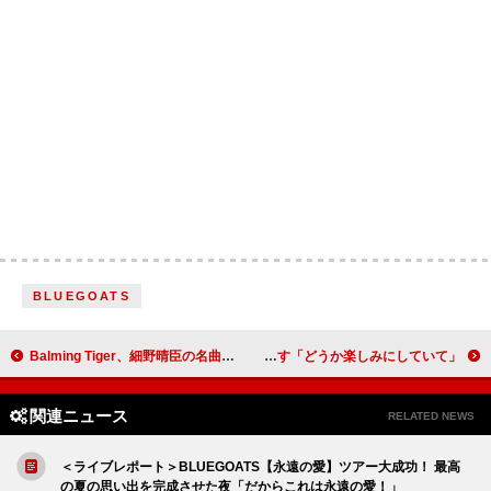
BLUEGOATS
Balming Tiger、細野晴臣の名曲「熱帯夜」公式リイマジンド・トラックを発表
RM、BTSの新しい音楽は“本当にうまく仕上がっている”と明かす「どうか楽しみにしていて」
関連ニュース
RELATED NEWS
＜ライブレポート＞BLUEGOATS【永遠の愛】ツアー大成功！ 最高
の夏の思い出を完成させた夜「だからこれは永遠の愛！」