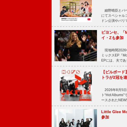
細野晴臣とパペット
にてスペシャル
ドン公演やパリ
ビヨンセ、「Mo
イ・Zも参加
現地時間2026年
ミックスEP『Mor
EPには、夫であ
【ビルボード
トラが2冠を
2026年8月5
ト“Hot Alb
ースされたNEW
Little Gl
参加