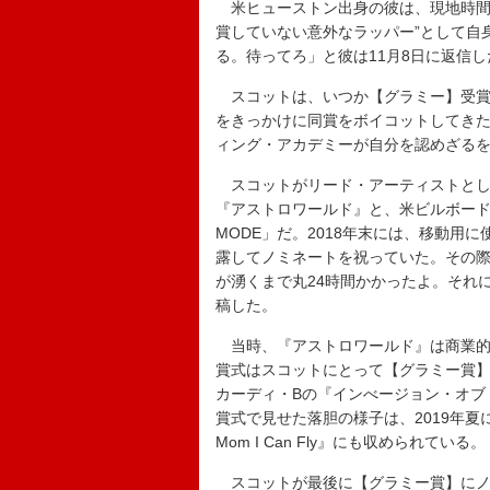
米ヒューストン出身の彼は、現地時間20
賞していない意外なラッパー”として自
る。待ってろ」と彼は11月8日に返信し
スコットは、いつか【グラミー】受賞
をきっかけに同賞をボイコットしてき
ィング・アカデミーが自分を認めざる
スコットがリード・アーティストとして
『アストロワールド』と、米ビルボード・ソ
MODE」だ。2018年末には、移動用
露してノミネートを祝っていた。その際
が湧くまで丸24時間かかったよ。それ
稿した。
当時、『アストロワールド』は商業的成
賞式はスコットにとって【グラミー賞
カーディ・Bの『インべージョン・オブ
賞式で見せた落胆の様子は、2019年夏
Mom I Can Fly』にも収められている。
スコットが最後に【グラミー賞】にノミ