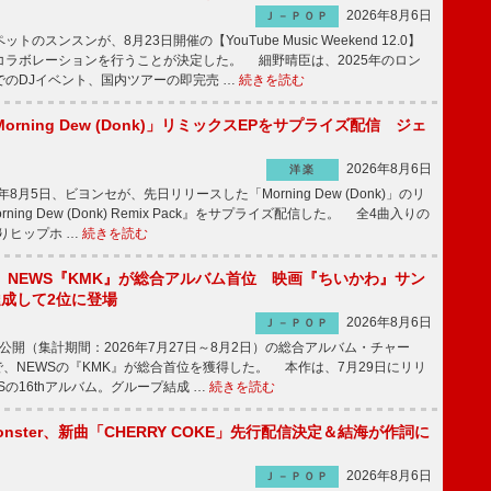
2026年8月6日
Ｊ－ＰＯＰ
のスンスンが、8月23日開催の【YouTube Music Weekend 12.0】
コラボレーションを行うことが決定した。 細野晴臣は、2025年のロン
でのDJイベント、国内ツアーの即完売 …
続きを読む
rning Dew (Donk)」リミックスEPをサプライズ配信 ジェ
2026年8月6日
洋楽
8月5日、ビヨンセが、先日リリースした「Morning Dew (Donk)」のリ
ning Dew (Donk) Remix Pack』をサプライズ配信した。 全4曲入りの
りヒップホ …
続きを読む
】NEWS『KMK』が総合アルバム首位 映画『ちいかわ』サン
達成して2位に登場
2026年8月6日
Ｊ－ＰＯＰ
日公開（集計期間：2026年7月27日～8月2日）の総合アルバム・チャー
ums”で、NEWSの『KMK』が総合首位を獲得した。 本作は、7月29日にリリ
Sの16thアルバム。グループ結成 …
続きを読む
ee Monster、新曲「CHERRY COKE」先行配信決定＆結海が作詞に
2026年8月6日
Ｊ－ＰＯＰ