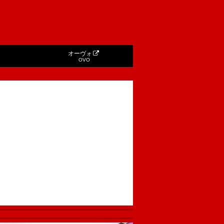
オーヴォ
OVO