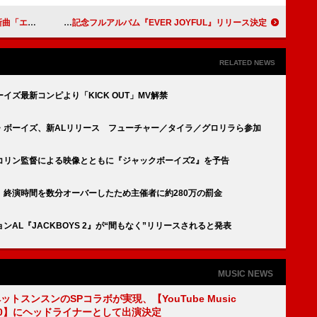
トなラブソング
愛内里菜、デビュー25周年記念フルアルバム『EVER JOYFUL』リリース決定
RELATED NEWS
ズ最新コンピより「KICK OUT」MV解禁
・ボーイズ、新ALリリース フューチャー／タイラ／グロリラら参加
コリン監督による映像とともに『ジャックボーイズ2』を予告
終演時間を数分オーバーしたため主催者に約280万の罰金
AL『JACKBOYS 2』が“間もなく”リリースされると発表
MUSIC NEWS
ットスンスンのSPコラボが実現、【YouTube Music
 12.0】にヘッドライナーとして出演決定