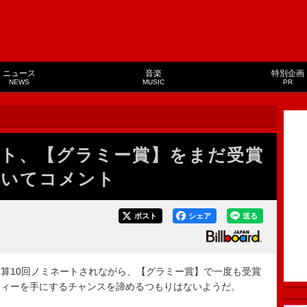
ニュース
音楽
特別企画
NEWS
MUSIC
PR
ト、【グラミー賞】をまだ受賞
ついてコメント
ポスト
シェア
送る
算10回ノミネートされながら、【グラミー賞】で一度も受賞
フィーを手にするチャンスを諦めるつもりはないようだ。