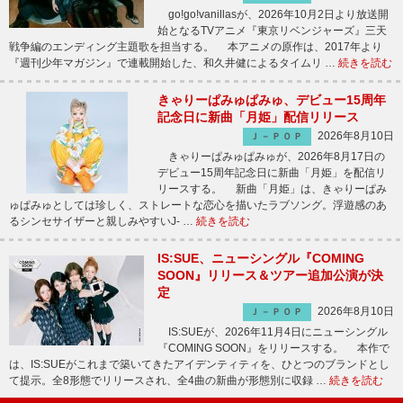
go!go!vanillasが、2026年10月2日より放送開
始となるTVアニメ『東京リベンジャーズ』三天
戦争編のエンディング主題歌を担当する。 本アニメの原作は、2017年より
『週刊少年マガジン』で連載開始した、和久井健によるタイムリ …
続きを読む
きゃりーぱみゅぱみゅ、デビュー15周年
記念日に新曲「月姫」配信リリース
2026年8月10日
Ｊ－ＰＯＰ
きゃりーぱみゅぱみゅが、2026年8月17日の
デビュー15周年記念日に新曲「月姫」を配信リ
リースする。 新曲「月姫」は、きゃりーぱみ
ゅぱみゅとしては珍しく、ストレートな恋心を描いたラブソング。浮遊感のあ
るシンセサイザーと親しみやすいJ- …
続きを読む
IS:SUE、ニューシングル『COMING
SOON』リリース＆ツアー追加公演が決
定
2026年8月10日
Ｊ－ＰＯＰ
IS:SUEが、2026年11月4日にニューシングル
『COMING SOON』をリリースする。 本作で
は、IS:SUEがこれまで築いてきたアイデンティティを、ひとつのブランドとし
て提示。全8形態でリリースされ、全4曲の新曲が形態別に収録 …
続きを読む