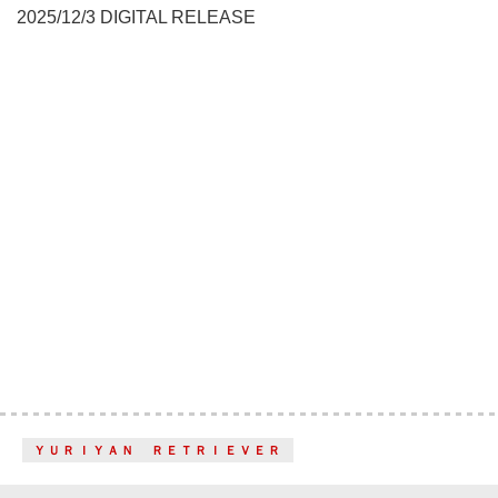
2025/12/3 DIGITAL RELEASE
ＹＵＲＩＹＡＮ ＲＥＴＲＩＥＶＥＲ