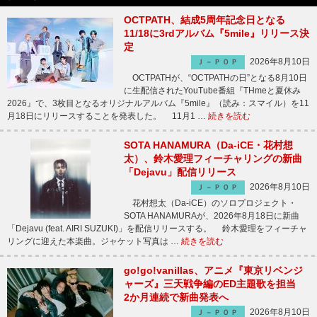
OCTPATH、結成5周年記念日となる
11/18に3rdアルバム『5mile』リリース決
定
2026年8月10日
Ｊ－ＰＯＰ
OCTPATHが、“OCTPATHの日”となる8月10日
に生配信されたYouTube番組『THmeと夏休み
2026』で、3枚目となるオリジナルアルバム『5mile』（読み：スマイル）を11
月18日にリリースすることを発表した。 11月1 …
続きを読む
SOTA HANAMURA（Da-iCE・花村想
太）、鈴木愛理フィーチャリングの新曲
「Dejavu」配信リリース
2026年8月10日
Ｊ－ＰＯＰ
花村想太（Da-iCE）のソロプロジェクト・
SOTA HANAMURAが、2026年8月18日に新曲
「Dejavu (feat. AIRI SUZUKI)」を配信リリースする。 鈴木愛理をフィーチャ
リングに迎えた本楽曲。ジャケット写真は …
続きを読む
go!go!vanillas、アニメ『東京リベンジ
ャーズ』三天戦争編のED主題歌を担当
2か月連続で新曲発表へ
2026年8月10日
Ｊ－ＰＯＰ