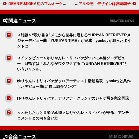
DEAN FUJIOKA初のフルオーケストラコンサート、 オリジナルグッズのラインナップを公開 本人コメントも到着
SHISHAMO、最後の全国ホールツアーのビジュアル公開 デザインは宮崎朝子
関連ニュース
RELATED NEWS
＜対談＞“殴り書き”メモから世界に通じるYURIYAN RETRIEVERメ
ジャーデビュー曲「YURIYAN TIME」が完成 yonkeyが狙ったポイ
ントは
＜インタビュー＞ゆりやんレトリィバァがついに本格ソロデビュ
ー 目指すは「みんながワクワクする “YURIYAN RETRIEVER”と
いうジャンル」
ゆりやんレトリィバァがソロアーティスト活動発表 yonkeyと共作
したデビュー曲は“自己紹介ソング”
ゆりやんレトリィバァ、アリアナ・グランデのジャケ写を完全再現
＜わたしたちと音楽 Vol.40＞ゆりやんレトリィバァが語る、アンチ
コメントとの向き合い方
音楽ニュース
MUSIC NEWS