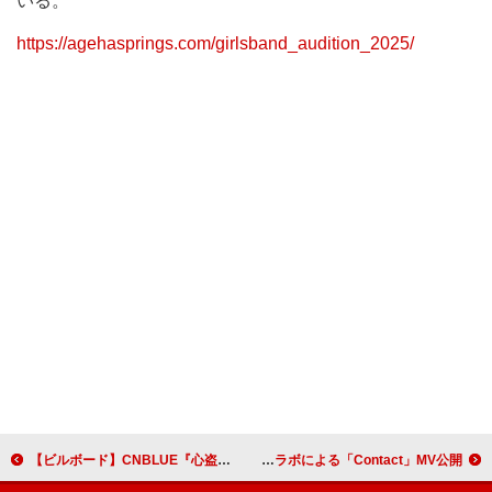
いる。
https://agehasprings.com/girlsband_audition_2025/
【ビルボード】CNBLUE『心盗夜』1.3万枚で13年9か月ぶりシングル1位
ダフト・パンク、Epic Games＆Magnopusとのコラボによる「Contact」MV公開