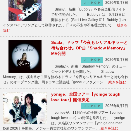
2026年8月7日
Ｊ－ＰＯＰ
Bimiが、新曲「Bubbly」を各音楽配信サイト
で配信開始した。 「Bubbly」は、9月13日に
開催される【Bimi Live Galley #11 -Bubbly-】の
インスパイアソングとして制作された。日々の不安や不条理に対して …
続きを
読む
Soala、ドラマ『今夜もシリアルキラーと
待ち合わせ』OP曲「Shadow Memory」
MV公開
2026年8月7日
Ｊ－ＰＯＰ
Soalaが、新曲「Shadow Memory」のミュー
ジックビデオを公開した。 「Shadow
Memory」は、横山裕が主演を務めるドラマ『今夜もシリアルキラーと待ち合わ
せ』のオープニング曲。同ドラマは講談社『good!アフタヌーン …
続きを読む
yonige、全国ツアー【yonige tough
love tour】開催決定
2026年8月7日
Ｊ－ＰＯＰ
yonigeが、11月からの全国ツアー【yonige
tough love tour】の開催を発表した。 yonige
は、東名阪ワンマンツアー【yonige one man
tour 2026】を開幕。メジャー再契約後初のワンマンツアー …
続きを読む