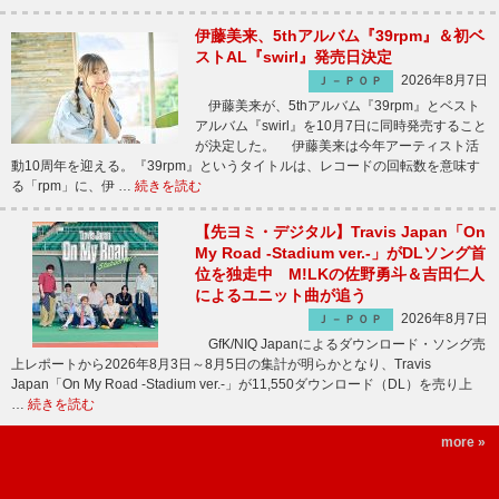
伊藤美来、5thアルバム『39rpm』＆初ベ
ストAL『swirl』発売日決定
2026年8月7日
Ｊ－ＰＯＰ
伊藤美来が、5thアルバム『39rpm』とベスト
アルバム『swirl』を10月7日に同時発売すること
が決定した。 伊藤美来は今年アーティスト活
動10周年を迎える。『39rpm』というタイトルは、レコードの回転数を意味す
る「rpm」に、伊 …
続きを読む
【先ヨミ・デジタル】Travis Japan「On
My Road -Stadium ver.-」がDLソング首
位を独走中 M!LKの佐野勇斗＆吉田仁人
によるユニット曲が追う
2026年8月7日
Ｊ－ＰＯＰ
GfK/NIQ Japanによるダウンロード・ソング売
上レポートから2026年8月3日～8月5日の集計が明らかとなり、Travis
Japan「On My Road -Stadium ver.-」が11,550ダウンロード（DL）を売り上
…
続きを読む
more »