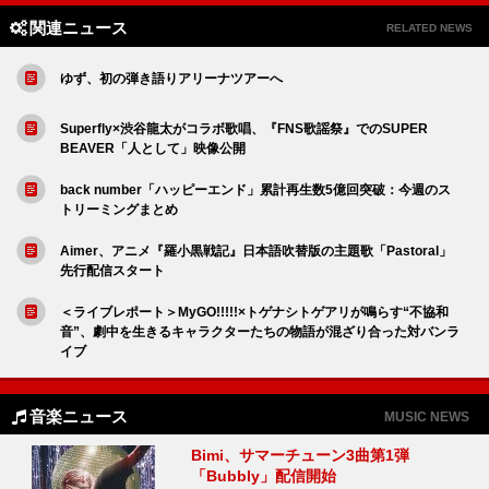
関連ニュース
RELATED NEWS
ゆず、初の弾き語りアリーナツアーへ
Superfly×渋谷龍太がコラボ歌唱、『FNS歌謡祭』でのSUPER
BEAVER「人として」映像公開
back number「ハッピーエンド」累計再生数5億回突破：今週のス
トリーミングまとめ
Aimer、アニメ『羅小黒戦記』日本語吹替版の主題歌「Pastoral」
先行配信スタート
＜ライブレポート＞MyGO!!!!!×トゲナシトゲアリが鳴らす“不協和
音”、劇中を生きるキャラクターたちの物語が混ざり合った対バンラ
イブ
音楽ニュース
MUSIC NEWS
Bimi、サマーチューン3曲第1弾
「Bubbly」配信開始