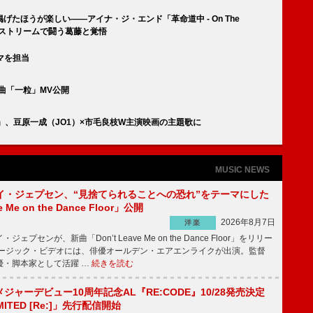
たほうが楽しい――アイナ・ジ・エンド「革命道中 - On The
ンストリームで闘う葛藤と覚悟
マを担当
新曲「一粒」MV公開
」、豆原一成（JO1）×市毛良枝W主演映画の主題歌に
MUSIC NEWS
イ・ジェプセン、“見捨てられることへの恐れ”をテーマにした
e Me on the Dance Floor」公開
2026年8月7日
洋楽
プセンが、新曲「Don’t Leave Me on the Dance Floor」をリリー
ージック・ビデオには、俳優オールデン・エアエンライクが出演。監督
優・脚本家として活躍 …
続きを読む
、メジャーデビュー10周年記念AL『RE:CODE』10/28発売決定
IMITED [Re:]」先行配信開始