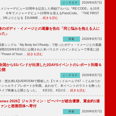
2026年8月7日
Ｊ－ＰＯＰ
が、メジャーデビュー10周年を記念した再録アルバム『RE:CODE』を10月
 今年でメジャーデビュー10周年を迎えるPassCode。『THE FIRST
演、3年ぶりとなる【SUMME …
続きを読む
身のボディ・イメージとの葛藤を告白「同じ悩みを抱える人に
った」
2026年8月7日
洋楽
ングル「My Body Isn’t Ready」で歌ったボディ・イメージとの葛藤
間2026年8月5日に公開された米バラエティのインタビューで率直に語
wer of Youn …
続きを読む
、全国から53バンドが出演した2DAYSイベントのレポート到着＆
公開
2026年8月7日
Ｊ－ＰＯＰ
京・恵比寿LIQUIDROOMで開催した【リキッドルームで47 ～ぐんゆうか
ィシャルライブレポートが到着。あわせて、本イベントのラストを飾った
尺ライブ映像も公開となった。 8月3日、4日の2 …
続きを読む
s Games 2026】ジャスティン・ビーバーが総合優勝、賞金約1億
をファンと慈善団体へ寄付
2026年8月7日
洋楽