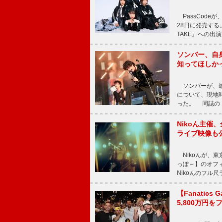
PassCode
28日に発売する。
TAKE』への出
ソンバー、自
知ってほしか
ソンバーが、最新シ
について、現地時
った。 同誌の『Po
Nikoん主催
ライブ映像も
Nikoんが、東
っぽ～】のオフ
Nikoんのフル
【Fanatic
5,800万円