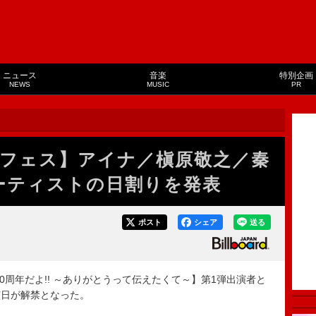
ニュース
音楽
特別企画
NEWS
MUSIC
PR
フェス】アイナ／槇原敬之／秦
ーティストの日割りを発表
ポスト
シェア
送る
周年だよ!! ～ありがとうって伝えたくて～】第1弾出演者と
演日が解禁となった。