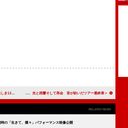
11/14先行配信
＜ライブレポート＞Djo×ポスト・アニマル、光と残響そして再会 音が紡いだツアー最終章
RELATED NEWS
出演時の「生きて、燦々」パフォーマンス映像公開