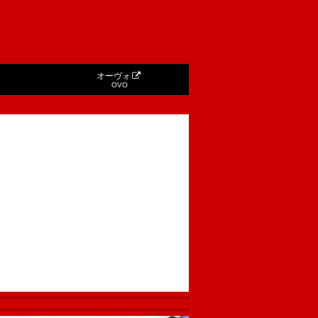
オーヴォ
OVO