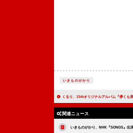
いきものがかり
くるり、15thオリジナルアルバム『儚くも美しき12の変奏』2026年2月リリース決定＆収録曲「瀬戸の内」
関連ニュース
いきものがかり、NHK『SONGS』