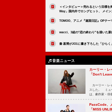
＜インタビュー＞売れるという目標を掲げ
Way」国内外でロングヒット、 メイ
TOMOO、アニメ『違国日記』OPテー
wacci、3組の”恋の終わり”を描いた
秦 基博がJO1に書き下ろした「ひらく
音楽ニュース
カーリー・レ
「Don't Leav
カーリー・レイ・ジェ
スした。 ミュ
は、劇作家・俳
PassCode
「MISS UNL