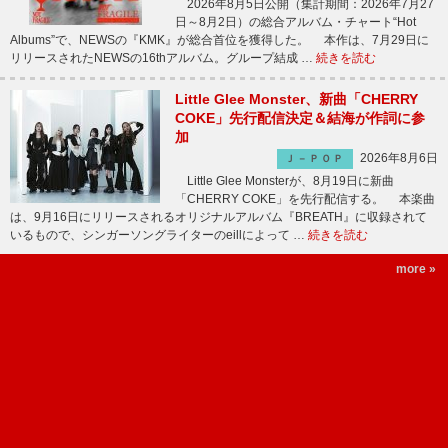
2026年8月5日公開（集計期間：2026年7月27
日～8月2日）の総合アルバム・チャート“Hot
Albums”で、NEWSの『KMK』が総合首位を獲得した。 本作は、7月29日に
リリースされたNEWSの16thアルバム。グループ結成 …
続きを読む
Little Glee Monster、新曲「CHERRY
COKE」先行配信決定＆結海が作詞に参
加
2026年8月6日
Ｊ－ＰＯＰ
Little Glee Monsterが、8月19日に新曲
「CHERRY COKE」を先行配信する。 本楽曲
は、9月16日にリリースされるオリジナルアルバム『BREATH』に収録されて
いるもので、シンガーソングライターのeillによって …
続きを読む
more »