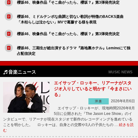
櫻坂46、映像作品『そこ曲がったら、櫻坂？』第3弾発売決定
櫻坂46、ミドルテンポな曲調と切ない歌詞が特徴のBACKS楽曲
「木枯らしは泣かない」MVで葛藤する様を表現
櫻坂46、映像作品『そこ曲がったら、櫻坂？』第3弾発売決定
櫻坂46、三期生が総出演するドラマ『路地裏ホテル』Leminoにて独
占配信決定
音楽ニュース
MUSIC NEWS
エイサップ・ロッキー、リアーナがスタ
ジオ入りしていると明かす「今まさにい
る」
2026年8月6日
洋楽
エイサップ・ロッキーが、現地時間2026年8月
5日に公開された『The Jason Lee Show』のイ
ンタビューで、リアーナが現在スタジオで新作のレコーディングを進めている
ことを明かした。 ロッキーは、自身との交際や3人の子供たちの …
続きを読
む