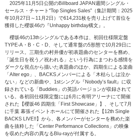
2025年11月5日公開のBillboard JAPAN週間シングル・
セールス・チャート“Top Singles Sales”（集計期間：2025
年10月27日～11月2日）で614,231枚を売り上げて首位を
獲得した櫻坂46の『Unhappy birthday構文』。
櫻坂46の13thシングルである本作は、初回仕様限定盤
TYPE-A・B・C・D、そして通常盤の5形態で10月29日に
リリース。三期生の村井優が初表題曲のセンターを務め、
「誕生日を祝う／祝われる」という行為にまつわる感情を
ダークな視点から描いた表題曲のほか、四期生による楽曲
「Alter ego」、BACKSメンバーによる「木枯らしは泣か
ない」などの新曲や、1stシングル『Nobody’s fault』に収
録されている「Buddies」の英語バージョンが収録されて
いる。各初回仕様限定盤には6月に有明アリーナにて開催
された【櫻坂46 四期生「First Showcase」】、そして7月
に千葉 幕張イベントホールにて開催された【12th Single
BACKS LIVE!!】から、各メンバーがセンターを務めた楽
曲を抜粋した「Center Performance Collections」の映像
を収めた内容の異なるBlu-rayが付属する。