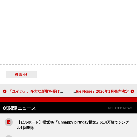
櫻坂46
『ユイカ』、多大な影響を受けたアーティストとの出逢いなど明かす 『大沢あかね LUCKY 7』ゲスト出演
Ryosuke Yamada、1stCDシングル『Blue Noise』2026年1月発売決定
関連ニュース
RELATED NEWS
【ビルボード】櫻坂46『Unhappy birthday構文』61.4万枚でシング
ル1位獲得