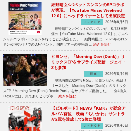
細野晴臣×パペットスンスンのSPコラボ
が実現、【YouTube Music Weekend
12.0】にヘッドライナーとして出演決定
2026年8月6日
Ｊ－ＰＯＰ
細野晴臣とパペットのスンスンが、8月23日開
催の【YouTube Music Weekend 12.0】にてスペ
シャルコラボレーションを行うことが決定した。 細野晴臣は、2025年のロン
ドン公演やパリでのDJイベント、国内ツアーの即完売 …
続きを読む
ビヨンセ、「Morning Dew (Donk)」リ
ミックスEPをサプライズ配信 ジェイ・
Zも参加
2026年8月6日
洋楽
現地時間2026年8月5日、ビヨンセが、先日リ
リースした「Morning Dew (Donk)」のリミック
スEP『Morning Dew (Donk) Remix Pack』をサプライズ配信した。 全4曲入
りのEPには、夫でありヒップホ …
続きを読む
【ビルボード】NEWS『KMK』が総合ア
ルバム首位 映画『ちいかわ』サントラ
が2冠を達成して2位に登場
2026年8月6日
Ｊ－ＰＯＰ