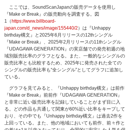
ここでは、SoundScanJapanの販売データを使用し
『Make or Break』の販売動向を調査する。図
1（
https://www.billboard-
japan.com/d_news/image/155440/2
）は『Unhappy
birthday構文』と2025年6月リリースの12thシングル
『Make or Break』、2025年2月リリースの11thシングル
『UDAGAWA GENERATION』の実店舗での発売初週の地
域別販売比率のグラフとなる。また、一般的なシングルの
販売比率とも比較するため、2025年に発売された全ての
シングルの販売比率も“全シングル”としてグラフに追加し
ている。
グラフを見てみると、『Unhappy birthday構文』は前作
『Make or Break』前前作『UDAGAWA GENERATION』
と非常に近い販売比率を記録していることがまず目に入
る。どの作品も共通して関東が60%近い比率をキープして
おり、その中でも『Unhappy birthday構文』は過去2作を
上回っている。また、他の地域においても前作、前々作と
の差は±1％以内となっており、全国的に安定した人気を保