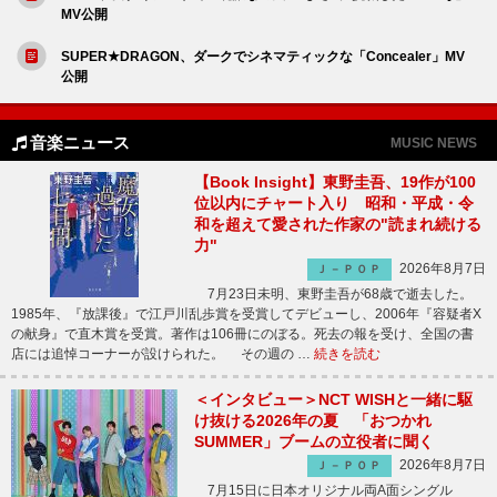
MV公開
SUPER★DRAGON、ダークでシネマティックな「Concealer」MV
公開
音楽ニュース
MUSIC NEWS
【Book Insight】東野圭吾、19作が100
位以内にチャート入り 昭和・平成・令
和を超えて愛された作家の"読まれ続ける
力"
2026年8月7日
Ｊ－ＰＯＰ
7月23日未明、東野圭吾が68歳で逝去した。
1985年、『放課後』で江戸川乱歩賞を受賞してデビューし、2006年『容疑者X
の献身』で直木賞を受賞。著作は106冊にのぼる。死去の報を受け、全国の書
店には追悼コーナーが設けられた。 その週の …
続きを読む
＜インタビュー＞NCT WISHと一緒に駆
け抜ける2026年の夏 「おつかれ
SUMMER」ブームの立役者に聞く
2026年8月7日
Ｊ－ＰＯＰ
7月15日に日本オリジナル両A面シングル