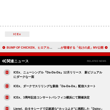
ICEx
BUMP OF CHICKEN、ヒロアカづくしのニューシングル『I』限定盤の展開図解禁
MAISONdes、こぼ・かなえる＆重音テトが登場する「化けの皮」MV公開
関連ニュース
RELATED NEWS
ICEx、ニューシングル『Da-Da-Da』12月リリース 新ビジュアル
にダークな一面
ICEx、ダークでスリリングな新曲「Da-Da-Da」配信スタート
ICEx、3周年記念コンサートパシフィコ横浜にて開催決定
Lienel、白タキシードで正統派な“カッコよさ”に挑戦した「Daisy」