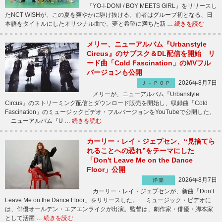
『YO-I-DON! / BOY MEETS GIRL』をリリースし
たNCT WISHが、この夏を爽やかに駆け抜ける。前者はグループ初となる、日
本語をタイトルにしたオリジナル曲で、夢と希望に満ちた新 …
続きを読む
メリー、ニューアルバム『Urbanstyle
Circus』のサブスク＆DL配信を開始 リ
ード曲「Cold Fascination」のMVフル
バージョンも公開
2026年8月7日
Ｊ－ＰＯＰ
メリーが、ニューアルバム『Urbanstyle
Circus』のストリーミング配信とダウンロード販売を開始し、収録曲「Cold
Fascination」のミュージックビデオ・フルバージョンをYouTubeで公開した。
ニューアルバム『U …
続きを読む
カーリー・レイ・ジェプセン、“見捨てら
れることへの恐れ”をテーマにした
「Don't Leave Me on the Dance
Floor」公開
2026年8月7日
洋楽
カーリー・レイ・ジェプセンが、新曲「Don’t
Leave Me on the Dance Floor」をリリースした。 ミュージック・ビデオに
は、俳優オールデン・エアエンライクが出演。監督は、劇作家・俳優・脚本家
として活躍 …
続きを読む