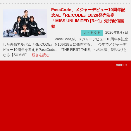
PassCode、メジャーデビュー10周年記
念AL『RE:CODE』10/28発売決定
「MISS UNLIMITED [Re:]」先行配信開
始
2026年8月7日
Ｊ－ＰＯＰ
PassCodeが、メジャーデビュー10周年を記念
した再録アルバム『RE:CODE』を10月28日に発売する。 今年でメジャーデ
ビュー10周年を迎えるPassCode。『THE FIRST TAKE』への出演、3年ぶりと
なる【SUMME …
続きを読む
more »