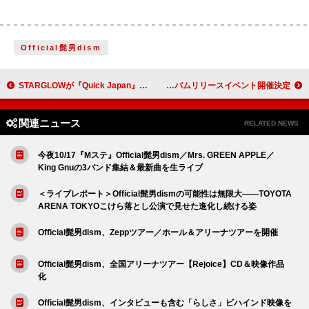
Official髭男dism
STARGLOWが『Quick Japan』表紙、SKY-HIインタビュー／Aile The Shota×REIKOの対談も
ukka、池袋・サンシャインシティ噴水広場にてアルバムリリースイベント開催決定
関連ニュース
RELATED NEWS
今夜10/17『Mステ』Official髭男dism／Mrs. GREEN APPLE／
King Gnuの3バンド集結＆最新曲を生ライブ
＜ライブレポート＞Official髭男dismの可能性は無限大――TOYOTA
ARENA TOKYOこけら落とし公演で見せた進化し続ける姿
Official髭男dism、Zeppツアー／ホール＆アリーナツアーを開催
Official髭男dism、全国アリーナツアー【Rejoice】CD＆映像作品
化
Official髭男dism、インタビューも含む「らしさ」ビハインド映像を