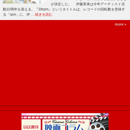
が決定した。 伊藤美来は今年アーティスト活
動10周年を迎える。『39rpm』というタイトルは、レコードの回転数を意味す
る「rpm」に、伊 …
続きを読む
more »