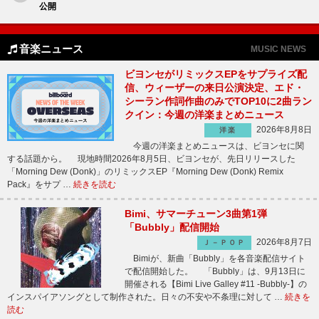
公開
音楽ニュース
MUSIC NEWS
ビヨンセがリミックスEPをサプライズ配
信、ウィーザーの来日公演決定、エド・
シーラン作詞作曲のみでTOP10に2曲ラン
クイン：今週の洋楽まとめニュース
2026年8月8日
洋楽
今週の洋楽まとめニュースは、ビヨンセに関
する話題から。 現地時間2026年8月5日、ビヨンセが、先日リリースした
「Morning Dew (Donk)」のリミックスEP『Morning Dew (Donk) Remix
Pack』をサプ …
続きを読む
Bimi、サマーチューン3曲第1弾
「Bubbly」配信開始
2026年8月7日
Ｊ－ＰＯＰ
Bimiが、新曲「Bubbly」を各音楽配信サイト
で配信開始した。 「Bubbly」は、9月13日に
開催される【Bimi Live Galley #11 -Bubbly-】の
インスパイアソングとして制作された。日々の不安や不条理に対して …
続きを
読む