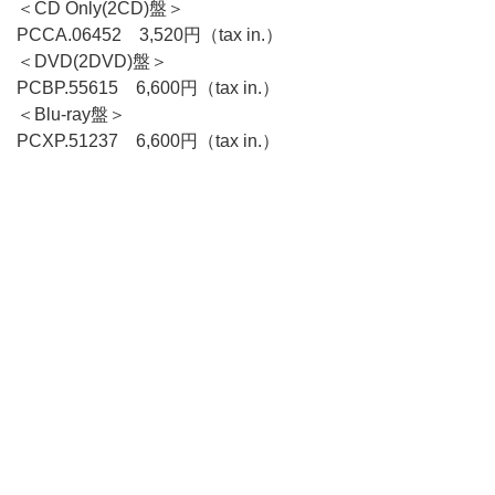
＜CD Only(2CD)盤＞
PCCA.06452 3,520円（tax in.）
＜DVD(2DVD)盤＞
PCBP.55615 6,600円（tax in.）
＜Blu-ray盤＞
PCXP.51237 6,600円（tax in.）