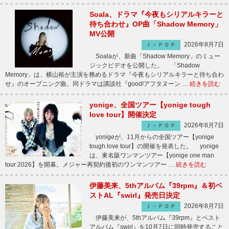
Soala、ドラマ『今夜もシリアルキラーと
待ち合わせ』OP曲「Shadow Memory」
MV公開
2026年8月7日
Ｊ－ＰＯＰ
Soalaが、新曲「Shadow Memory」のミュー
ジックビデオを公開した。 「Shadow
Memory」は、横山裕が主演を務めるドラマ『今夜もシリアルキラーと待ち合わ
せ』のオープニング曲。同ドラマは講談社『good!アフタヌーン …
続きを読む
yonige、全国ツアー【yonige tough
love tour】開催決定
2026年8月7日
Ｊ－ＰＯＰ
yonigeが、11月からの全国ツアー【yonige
tough love tour】の開催を発表した。 yonige
は、東名阪ワンマンツアー【yonige one man
tour 2026】を開幕。メジャー再契約後初のワンマンツアー …
続きを読む
伊藤美来、5thアルバム『39rpm』＆初ベ
ストAL『swirl』発売日決定
2026年8月7日
Ｊ－ＰＯＰ
伊藤美来が、5thアルバム『39rpm』とベスト
アルバム『swirl』を10月7日に同時発売すること