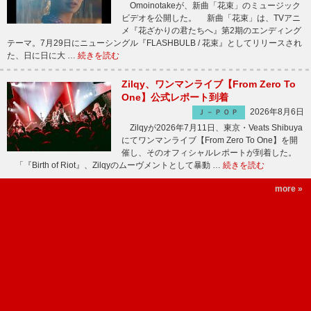
Omoinotakeが、新曲「花束」のミュージック
ビデオを公開した。 新曲「花束」は、TVアニ
メ『花ざかりの君たちへ』第2期のエンディング
テーマ。7月29日にニューシングル『FLASHBULB / 花束』としてリリースされ
た、日に日に大 …
続きを読む
Zilqy、ワンマンライブ【From Zero To
One】公式レポート到着
2026年8月6日
Ｊ－ＰＯＰ
Zilqyが2026年7月11日、東京・Veats Shibuya
にてワンマンライブ【From Zero To One】を開
催し、そのオフィシャルレポートが到着した。
「『Birth of Riot』、Zilqyのムーヴメントとして暴動 …
続きを読む
more »