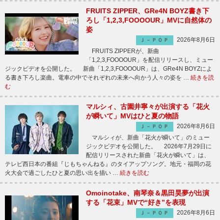
FRUITS ZIPPER、GRe4N BOYZ書き下
ろし「1,2,3,FOOOOUR」MVに自然体の
姿
2026年8月6日
Ｊ－ＰＯＰ
FRUITS ZIPPERが、新曲
「1,2,3,FOOOOUR」を配信リリースし、ミュー
ジックビデオを公開した。 新曲「1,2,3,FOOOOUR」は、GRe4N BOYZによ
る書き下ろし楽曲。電車の中でそれぞれの未来へ向かう人々の姿を …
続きを読
む
マルシィ、古園井寧々が出演する「花火
が瞬いて」MVはひと夏の物語
2026年8月6日
Ｊ－ＰＯＰ
マルシィが、新曲「花火が瞬いて」のミュー
ジックビデオを公開した。 2026年7月29日に
配信リリースされた新曲「花火が瞬いて」は、
テレビ西日本の番組『じもちゃんねる』のタイアップソング。地元・福岡の花
火大会で過ごしたひと夏の思い出を描い …
続きを読む
Omoinotake、南琴奈＆黒田昊夢が出演
する「花束」MVで“好き”を表現
2026年8月6日
Ｊ－ＰＯＰ