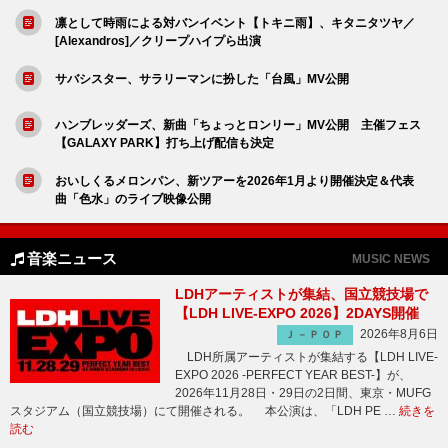
凛として時雨による対バンイベント【トキニ雨】、キタニタツヤ／
[Alexandros]／クリープハイプら出演
サバシスター、サラリーマンに扮した「台風」MV公開
ハンブレッダーズ、新曲「ちょっとロンリー」MV公開 主催フェス
【GALAXY PARK】打ち上げ配信も決定
おいしくるメロンパン、新ツアーを2026年1月より開催決定＆代表
曲「色水」のライブ映像公開
音楽ニュース
MUSIC NEWS
LDHアーティストが集結、国立競技場で
【LDH LIVE-EXPO 2026】2DAYS開催
2026年8月6日
Ｊ－ＰＯＰ
LDH所属アーティストが集結する【LDH LIVE-
EXPO 2026 -PERFECT YEAR BEST-】が、
2026年11月28日・29日の2日間、東京・MUFG
スタジアム（国立競技場）にて開催される。 本公演は、「LDH PE …
続きを
読む