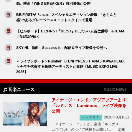
録、映画『WIND BREAKER』特別映像が公開
BE:FIRSTが『anan』スペシャルエディション表紙、“きちんと
感”のあるグレーベース＆ニットスタイルで登場
【ビルボード】BE:FIRST『BE:ST』DLアルバム首位獲得 &TEAM
／NEXZが続く
SKY-HI、新曲「Success is」配信＆ライブ映像を公開へ
＜ライブレポート＞Number_i／ENHYPEN／HANA／KAWAII LAB.
ら今年を代表する豪華アーティストが集結【MUSIC EXPO LIVE
2025】
音楽ニュース
MUSIC NEWS
アイナ・ジ・エンド、アジアツアーより
「ルミナス – Luminous」ライブ映像を
公開
2026年8月10日
Ｊ－ＰＯＰ
アイナ・ジ・エンドが、楽曲「ルミナス –
Luminous」のライブ映像を公開した。 楽曲