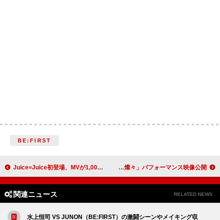
BE:FIRST
Juice=Juice初登場、MVが1,000万回再生突破の代表曲「ひとそれ」を披露 ＜THE FIRST TAKE＞
いきものがかり、NHK『SONGS』出演時の「生きて、燦々」パフォーマンス映像公開
関連ニュース
RELATED NEWS
水上恒司 VS JUNON（BE:FIRST）の激闘シーンやメイキング収