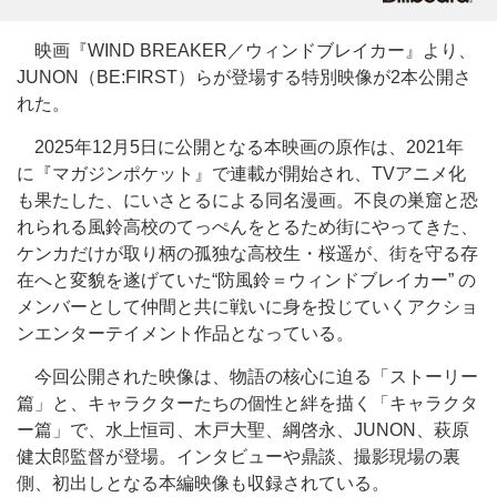
映画『WIND BREAKER／ウィンドブレイカー』より、
JUNON（BE:FIRST）らが登場する特別映像が2本公開さ
れた。
2025年12月5日に公開となる本映画の原作は、2021年
に『マガジンポケット』で連載が開始され、TVアニメ化
も果たした、にいさとるによる同名漫画。不良の巣窟と恐
れられる風鈴高校のてっぺんをとるため街にやってきた、
ケンカだけが取り柄の孤独な高校生・桜遥が、街を守る存
在へと変貌を遂げていた“防風鈴＝ウィンドブレイカー” の
メンバーとして仲間と共に戦いに身を投じていくアクショ
ンエンターテイメント作品となっている。
今回公開された映像は、物語の核心に迫る「ストーリー
篇」と、キャラクターたちの個性と絆を描く「キャラクタ
ー篇」で、水上恒司、木戸大聖、綱啓永、JUNON、萩原
健太郎監督が登場。インタビューや鼎談、撮影現場の裏
側、初出しとなる本編映像も収録されている。