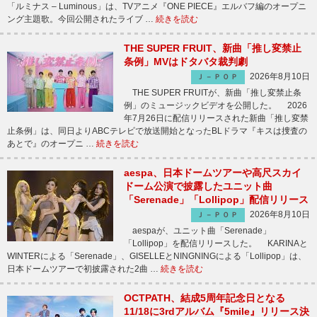
「ルミナス – Luminous」は、TVアニメ『ONE PIECE』エルバフ編のオープニ
ング主題歌。今回公開されたライブ …
続きを読む
THE SUPER FRUIT、新曲「推し変禁止
条例」MVはドタバタ裁判劇
2026年8月10日
Ｊ－ＰＯＰ
THE SUPER FRUITが、新曲「推し変禁止条
例」のミュージックビデオを公開した。 2026
年7月26日に配信リリースされた新曲「推し変禁
止条例」は、同日よりABCテレビで放送開始となったBLドラマ『キスは捜査の
あとで』のオープニ …
続きを読む
aespa、日本ドームツアーや高尺スカイ
ドーム公演で披露したユニット曲
「Serenade」「Lollipop」配信リリース
2026年8月10日
Ｊ－ＰＯＰ
aespaが、ユニット曲「Serenade」
「Lollipop」を配信リリースした。 KARINAと
WINTERによる「Serenade」、GISELLEとNINGNINGによる「Lollipop」は、
日本ドームツアーで初披露された2曲 …
続きを読む
OCTPATH、結成5周年記念日となる
11/18に3rdアルバム『5mile』リリース決