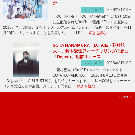
定
2026年8月10日
Ｊ－ＰＯＰ
OCTPATHが、“OCTPATHの日”となる8月10日
に生配信されたYouTube番組『THmeと夏休み
2026』で、3枚目となるオリジナルアルバム『5mile』（読み：スマイル）を11
月18日にリリースすることを発表した。 11月1 …
続きを読む
SOTA HANAMURA（Da-iCE・花村想
太）、鈴木愛理フィーチャリングの新曲
「Dejavu」配信リリース
2026年8月10日
Ｊ－ＰＯＰ
花村想太（Da-iCE）のソロプロジェクト・
SOTA HANAMURAが、2026年8月18日に新曲
「Dejavu (feat. AIRI SUZUKI)」を配信リリースする。 鈴木愛理をフィーチャ
リングに迎えた本楽曲。ジャケット写真は …
続きを読む
more »