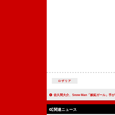
ロザリア
佐久間大介、Snow Man「嫉妬ガール」手がけたDECO*27とラジオ共演 楽
関連ニュース