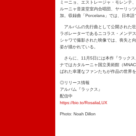
ミーニョ、エストレージャ・モレンテ
ルーニャ音楽堂室内合唱団、ヤーリッ
加。収録曲「Porcelana」では、日
アルバムの先行曲として公開された壮大な
ラボレーターであるニコラス・メンデ
シャワで撮影された映像では、喪失と
姿が描かれている。
さらに、11月5日には本作『ラックス
ナではカタルーニャ国立美術館（MNA
ばれた幸運なファンたちが作品の世界
◎リリース情報
アルバム『ラックス』
配信中
https://bio.to/RosaliaLUX
Photo: Noah Dillon