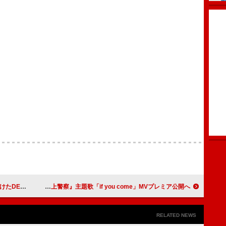
曲制作の裏話も
Aqua Timez、フジ火9ドラマ『新東京水上警察』主題歌「if you come」MVプレミア公開へ
RELATED NEWS