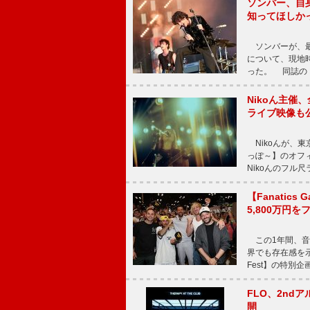
ソンバー、自
知ってほしか
ソンバーが、最新シ
について、現地時
った。 同誌の『Po
Nikoん主催
ライブ映像も
Nikoんが、東
っぽ～】のオフ
Nikoんのフル
【Fanatic
5,800万円
この1年間、音
界でも存在感を示
Fest】の特別企画
FLO、2ndア
開