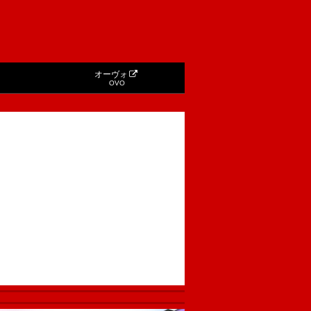
オーヴォ
OVO