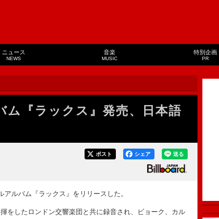
ニュース
音楽
特別企画
NEWS
MUSIC
PR
ルバム『ラックス』発売、日本語
ポスト
シェア
送る
ルアルバム『ラックス』をリリースした。
揮をしたロンドン交響楽団と共に録音され、ビョーク、カル