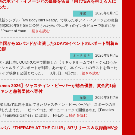
身のボディ・イメージとの葛藤を告白「同じ悩みを抱える人に
った」
2026年8月7日
洋楽
ングル「My Body Isn’t Ready」で歌ったボディ・イメージとの葛藤
間2026年8月5日に公開された米バラエティのインタビューで率直に語
wer of Youn …
続きを読む
、全国から53バンドが出演した2DAYSイベントのレポート到着＆
公開
2026年8月7日
Ｊ－ＰＯＰ
京・恵比寿LIQUIDROOMで開催した【リキッドルームで47 ～ぐんゆうか
ィシャルライブレポートが到着。あわせて、本イベントのラストを飾った
尺ライブ映像も公開となった。 8月3日、4日の2 …
続きを読む
s Games 2026】ジャスティン・ビーバーが総合優勝、賞金約1億
をファンと慈善団体へ寄付
2026年8月7日
洋楽
楽活動で話題を集めてきたジャスティン・ビーバーだが、スポーツの世
したようだ。 ビーバーは、米ニューヨークで開催された【Fanatics
『Fanatics Games』に出場し、NFLの …
続きを読む
ルバム『THERAPY AT THE CLUB』8/7リリース＆収録曲MV公