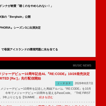
マドンナが称賛「聴くのをやめられない！」
の「Berghain」公開
HORIA』シーズン3に出演決定
l」で母国アイスランドの環境問題に光を当てる
MUSIC NEWS
、メジャーデビュー10周年記念AL『RE:CODE』10/28発売決定
IMITED [Re:]」先行配信開始
2026年8月7日
Ｊ－ＰＯＰ
が、メジャーデビュー10周年を記念した再録アルバム『RE:CODE』を10月
 今年でメジャーデビュー10周年を迎えるPassCode。『THE FIRST
演、3年ぶりとなる【SUMME …
続きを読む