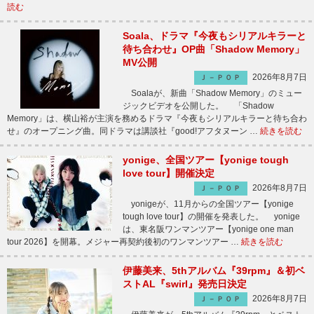
読む
Soala、ドラマ『今夜もシリアルキラーと
待ち合わせ』OP曲「Shadow Memory」
MV公開
2026年8月7日
Ｊ－ＰＯＰ
Soalaが、新曲「Shadow Memory」のミュー
ジックビデオを公開した。 「Shadow
Memory」は、横山裕が主演を務めるドラマ『今夜もシリアルキラーと待ち合わ
せ』のオープニング曲。同ドラマは講談社『good!アフタヌーン …
続きを読む
yonige、全国ツアー【yonige tough
love tour】開催決定
2026年8月7日
Ｊ－ＰＯＰ
yonigeが、11月からの全国ツアー【yonige
tough love tour】の開催を発表した。 yonige
は、東名阪ワンマンツアー【yonige one man
tour 2026】を開幕。メジャー再契約後初のワンマンツアー …
続きを読む
伊藤美来、5thアルバム『39rpm』＆初ベ
ストAL『swirl』発売日決定
2026年8月7日
Ｊ－ＰＯＰ