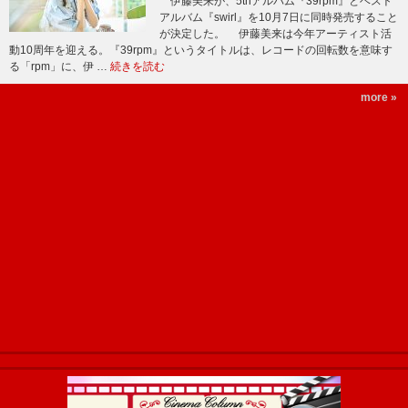
伊藤美来が、5thアルバム『39rpm』とベスト
アルバム『swirl』を10月7日に同時発売すること
が決定した。 伊藤美来は今年アーティスト活
動10周年を迎える。『39rpm』というタイトルは、レコードの回転数を意味す
る「rpm」に、伊 …
続きを読む
more »