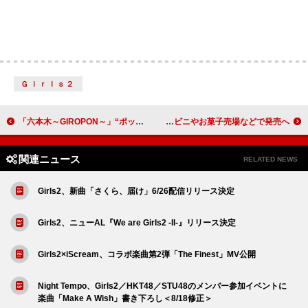
Ｇｉｒｌｓ２
「六本木～GIROPON～」“ポッポ”の鼠先輩、新曲「Tick Tock（チクタク）」配信＆MV公開
TWICE公式キャラの『TWICE LOVELYS グミ＆チャーム ポーチつき』、コンビニやお菓子売場などで発売へ
関連ニュース
RELATED NEWS
Girls2、新曲「さくら、届け」6/26配信リリース決定
Girls2、ニューAL『We are Girls2 -II-』リリース決定
Girls2×iScream、コラボ楽曲第2弾「The Finest」MV公開
Night Tempo、Girls2／HKT48／STU48のメンバー参加イベントに
楽曲「Make A Wish」書き下ろし＜8/18修正＞