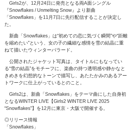
Girls2が、12月24日に発売となる両A面シングル
『Snowflakes / Unmelting Snow』より新曲
「Snowflakes」を11月7日に先行配信することが決定し
た。
新曲「Snowflakes」は“初めての恋に気づく瞬間”や“距離
を縮めたい”という、女の子の繊細な感情を雪の結晶に重
ねて描いたウィンターバラード。
公開されたジャケット写真は、タイトルにもなってい
る“雪の結晶”をモチーフに、楽曲の持つ透明感や静かなと
きめきを幻想的なトーンで描写し、あたたかみのあるアー
トワークに仕上がっているとのこと。
Girls2は、新曲「Snowflakes」をテーマ曲にした自身初
となるWINTER LIVE【Girls2 WINTER LIVE 2025
“Snowflakes”】を12月に東京・大阪で開催する。
◎リリース情報
「Snowflakes」