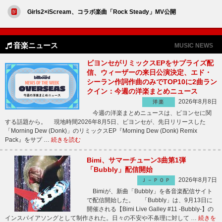
Girls2×iScream、コラボ楽曲「Rock Steady」MV公開
音楽ニュース
MUSIC NEWS
ビヨンセがリミックスEPをサプライズ配
信、ウィーザーの来日公演決定、エド・
シーラン作詞作曲のみでTOP10に2曲ラン
クイン：今週の洋楽まとめニュース
2026年8月8日
洋楽
今週の洋楽まとめニュースは、ビヨンセに関
する話題から。 現地時間2026年8月5日、ビヨンセが、先日リリースした
「Morning Dew (Donk)」のリミックスEP『Morning Dew (Donk) Remix
Pack』をサプ …
続きを読む
Bimi、サマーチューン3曲第1弾
「Bubbly」配信開始
2026年8月7日
Ｊ－ＰＯＰ
Bimiが、新曲「Bubbly」を各音楽配信サイト
で配信開始した。 「Bubbly」は、9月13日に
開催される【Bimi Live Galley #11 -Bubbly-】の
インスパイアソングとして制作された。日々の不安や不条理に対して …
続きを