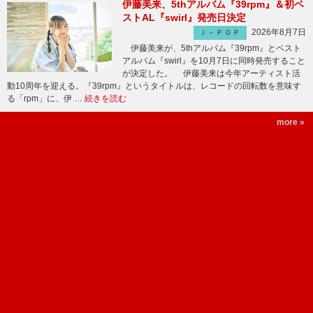
伊藤美来、5thアルバム『39rpm』＆初ベ
ストAL『swirl』発売日決定
2026年8月7日
Ｊ－ＰＯＰ
伊藤美来が、5thアルバム『39rpm』とベスト
アルバム『swirl』を10月7日に同時発売すること
が決定した。 伊藤美来は今年アーティスト活
動10周年を迎える。『39rpm』というタイトルは、レコードの回転数を意味す
る「rpm」に、伊 …
続きを読む
more »