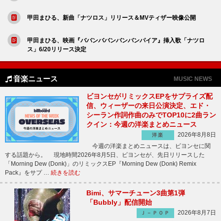
甲田まひる、新曲「ナツロス」リリース＆MVティザー映像公開
甲田まひる、映画『ババンババンバンバンパイア』挿入歌「ナツロ
ス」6/20リリース決定
音楽ニュース
MUSIC NEWS
ビヨンセがリミックスEPをサプライズ配
信、ウィーザーの来日公演決定、エド・
シーラン作詞作曲のみでTOP10に2曲ラン
クイン：今週の洋楽まとめニュース
2026年8月8日
洋楽
今週の洋楽まとめニュースは、ビヨンセに関
する話題から。 現地時間2026年8月5日、ビヨンセが、先日リリースした
「Morning Dew (Donk)」のリミックスEP『Morning Dew (Donk) Remix
Pack』をサプ …
続きを読む
Bimi、サマーチューン3曲第1弾
「Bubbly」配信開始
2026年8月7日
Ｊ－ＰＯＰ