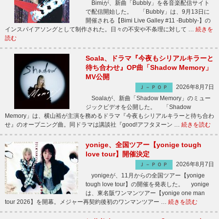
Bimiが、新曲「Bubbly」を各音楽配信サイト
で配信開始した。 「Bubbly」は、9月13日に
開催される【Bimi Live Galley #11 -Bubbly-】の
インスパイアソングとして制作された。日々の不安や不条理に対して …
続きを
読む
Soala、ドラマ『今夜もシリアルキラーと
待ち合わせ』OP曲「Shadow Memory」
MV公開
2026年8月7日
Ｊ－ＰＯＰ
Soalaが、新曲「Shadow Memory」のミュー
ジックビデオを公開した。 「Shadow
Memory」は、横山裕が主演を務めるドラマ『今夜もシリアルキラーと待ち合わ
せ』のオープニング曲。同ドラマは講談社『good!アフタヌーン …
続きを読む
yonige、全国ツアー【yonige tough
love tour】開催決定
2026年8月7日
Ｊ－ＰＯＰ
yonigeが、11月からの全国ツアー【yonige
tough love tour】の開催を発表した。 yonige
は、東名阪ワンマンツアー【yonige one man
tour 2026】を開幕。メジャー再契約後初のワンマンツアー …
続きを読む