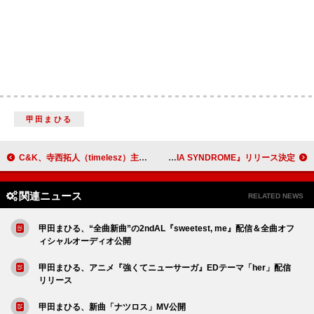
甲田まひる
C&K、寺西拓人（timelesz）主演映画『天文館探偵物語』主題歌「相思相愛 with SOIL&"PIMP″SESSIONS」リリース決定
CVLTE、ニューAL『PHOBIA SYNDROME』リリース決定
関連ニュース
RELATED NEWS
甲田まひる、“全曲新曲”の2ndAL『sweetest, me』配信＆全曲オフ
ィシャルオーディオ公開
甲田まひる、アニメ『強くてニューサーガ』EDテーマ「her」配信
リリース
甲田まひる、新曲「ナツロス」MV公開