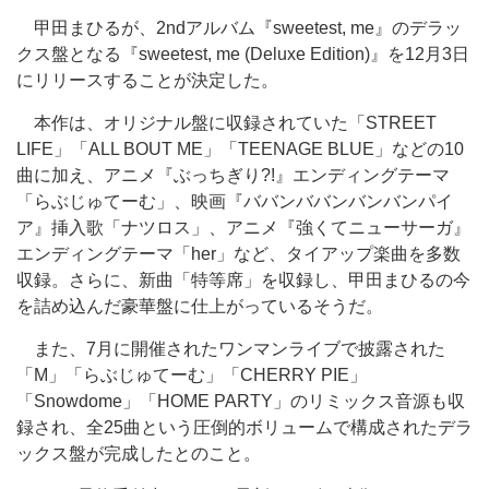
甲田まひるが、2ndアルバム『sweetest, me』のデラッ
クス盤となる『sweetest, me (Deluxe Edition)』を12月3日
にリリースすることが決定した。
本作は、オリジナル盤に収録されていた「STREET
LIFE」「ALL BOUT ME」「TEENAGE BLUE」などの10
曲に加え、アニメ『ぶっちぎり?!』エンディングテーマ
「らぶじゅてーむ」、映画『ババンババンバンバンパイ
ア』挿入歌「ナツロス」、アニメ『強くてニューサーガ』
エンディングテーマ「her」など、タイアップ楽曲を多数
収録。さらに、新曲「特等席」を収録し、甲田まひるの今
を詰め込んだ豪華盤に仕上がっているそうだ。
また、7月に開催されたワンマンライブで披露された
「M」「らぶじゅてーむ」「CHERRY PIE」
「Snowdome」「HOME PARTY」のリミックス音源も収
録され、全25曲という圧倒的ボリュームで構成されたデラ
ックス盤が完成したとのこと。