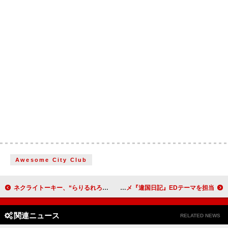
Awesome City Club
ネクライトーキー、“らりるれろ”が押し寄せる「ら行が言えない、言葉が足りない」MV公開
Bialystocks、アニメ『違国日記』EDテーマを担当
関連ニュース
RELATED NEWS