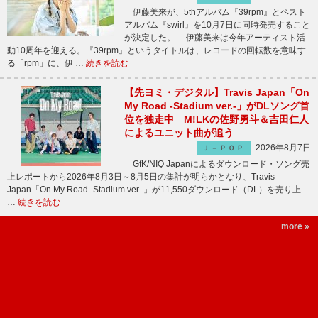
伊藤美来が、5thアルバム『39rpm』とベスト
アルバム『swirl』を10月7日に同時発売すること
が決定した。 伊藤美来は今年アーティスト活
動10周年を迎える。『39rpm』というタイトルは、レコードの回転数を意味す
る「rpm」に、伊 …
続きを読む
【先ヨミ・デジタル】Travis Japan「On
My Road -Stadium ver.-」がDLソング首
位を独走中 M!LKの佐野勇斗＆吉田仁人
によるユニット曲が追う
2026年8月7日
Ｊ－ＰＯＰ
GfK/NIQ Japanによるダウンロード・ソング売
上レポートから2026年8月3日～8月5日の集計が明らかとなり、Travis
Japan「On My Road -Stadium ver.-」が11,550ダウンロード（DL）を売り上
…
続きを読む
more »