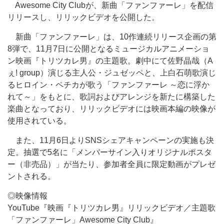
Awesome City Clubが、新曲「ファンファーレ」を配信
リリースし、リリックビデオを公開した。
新曲「ファンファーレ」は、10作連続リリース企画の第
8弾で、11月7日に公開となるミュージカルアニメーショ
ン映画『トリツカレ男』の主題歌。劇中にて佐野晶哉（A
ぇ! group）演じる主人公・ジュゼッペと、上白石萌歌演じ
るヒロイン・ペチカが歌う「ファンファーレ ～恋に浮か
れて～」をもとに、歌詞およびアレンジを新たに構築した
楽曲となっており、リリックビデオには映画本編の映像が
使用されている。
また、11月6日よりSNSシェアキャンペーンの実施も決
定。抽選で5名に「メンバーサイン入りオリジナルポスタ
ー（非売品）」が当たり、参加者全員に限定動画がプレゼ
ントされる。
◎映像情報
YouTube『映画『トリツカレ男』リリックビデオ／主題歌
「ファンファーレ」Awesome City Club』