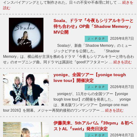
インスパイアソングとして制作された。日々の不安や不条理に対して …
続きを
読む
Soala、ドラマ『今夜もシリアルキラーと
待ち合わせ』OP曲「Shadow Memory」
MV公開
2026年8月7日
Ｊ－ＰＯＰ
Soalaが、新曲「Shadow Memory」のミュー
ジックビデオを公開した。 「Shadow
Memory」は、横山裕が主演を務めるドラマ『今夜もシリアルキラーと待ち合わ
せ』のオープニング曲。同ドラマは講談社『good!アフタヌーン …
続きを読む
yonige、全国ツアー【yonige tough
love tour】開催決定
2026年8月7日
Ｊ－ＰＯＰ
yonigeが、11月からの全国ツアー【yonige
tough love tour】の開催を発表した。 yonige
は、東名阪ワンマンツアー【yonige one man
tour 2026】を開幕。メジャー再契約後初のワンマンツアー …
続きを読む
伊藤美来、5thアルバム『39rpm』＆初ベ
ストAL『swirl』発売日決定
2026年8月7日
Ｊ－ＰＯＰ