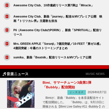
Awesome City Club、10作連続リリース第7弾は「Miracle」
Awesome City Club、新曲「journey」配信＆MVプレミア公開 映
画『トリツカレ男』主題歌を担当
Pii（Awesome City ClubのPORIN）、新曲「SPIRITUAL;」配信リ
リース
Mrs. GREEN APPLE「Soranji」7億回突破／10-FEET「第ゼロ感」
4億回突破：今週のストリーミングまとめ
sumika、新曲「Beatnik」配信リリース＆MVプレミア公開
音楽ニュース
MUSIC NEWS
Bimi、サマーチューン3曲第1弾
「Bubbly」配信開始
2026年8月7日
Ｊ－ＰＯＰ
Bimiが、新曲「Bubbly」を各音楽配信サイト
で配信開始した。 「Bubbly」は、9月13日に
開催される【Bimi Live Galley #11 -Bubbly-】の