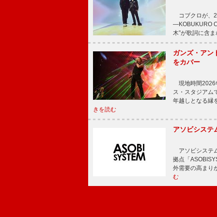
コブクロが、20
―KOBUKURO
木”が歌詞に含
ガンズ・アン
をカバー
現地時間202
ス・スタジアム
年越しとなる縁
きを読む
アソビシステム
アソビシステム
拠点「ASOBI
外需要の高まり
む