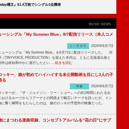
thday構文』61.4万枚でシングル1位獲得
MUSIC NEWS
ーシングル「My Summer Blue」8/7配信リリース（本人コメ
2026年8月7日
Ｊ－ＰＯＰ
ーシングル「My Summer Blue」を8月7日に配信リリースした。 作
A（TINYVOICE, PRODUCTION）を迎えた本作は、ともに北海道出身と
制作は終始和やかに進行したとい …
続きを読む
ロッキー、娘が初めてハイハイする未公開動画を目にし3人の子
語る
2026年8月7日
洋楽
ッキーが、『ザ・ジェイソン・リー・ショー』への約2時間にわたる出
におけるルーツからリアーナとの関係まで幅広いテーマを語ったが、イン
胸に響く瞬間をもたらしたのは、娘のロッキの予想外の映像だった。
物にまつわる楽曲収録、コンセプトアルバムを“花の日”にサプ