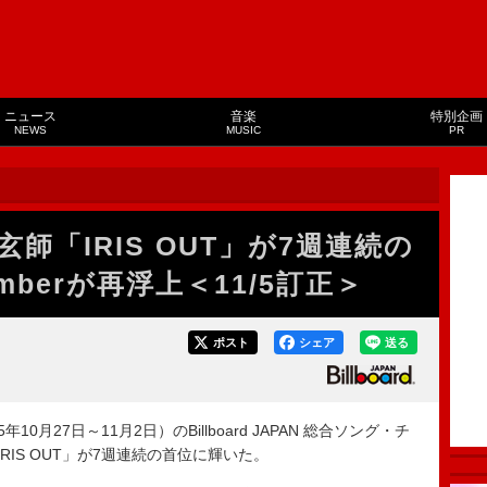
ニュース
音楽
特別企画
NEWS
MUSIC
PR
師「IRIS OUT」が7週連続の
umberが再浮上＜11/5訂正＞
ポスト
シェア
送る
10月27日～11月2日）のBillboard JAPAN 総合ソング・チ
師「IRIS OUT」が7週連続の首位に輝いた。