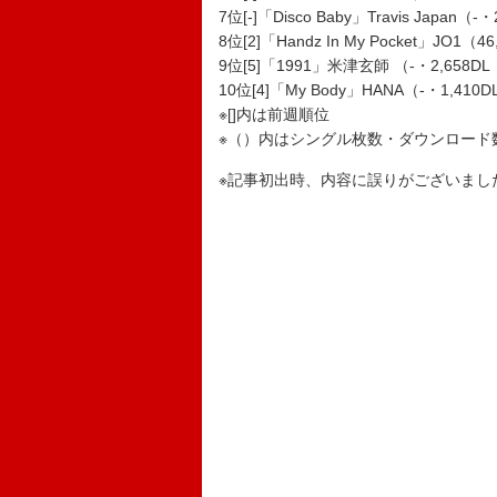
7位[-]「Disco Baby」Travis Japan（
8位[2]「Handz In My Pocket」JO1（
9位[5]「1991」米津玄師 （-・2,658DL
10位[4]「My Body」HANA（-・1,410D
※[]内は前週順位
※（）内はシングル枚数・ダウンロード
※記事初出時、内容に誤りがございまし