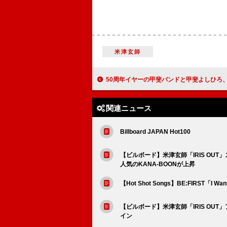
米津玄師
50周年イヤーの甲斐バンドと甲斐よしひろ、ライブ映像7作品が初のBlu-ray化、初回生産限定の豪華BOXセッ
関連ニュース
Billboard JAPAN Hot100
【ビルボード】米津玄師「IRIS OUT
人気のKANA-BOONが上昇
【Hot Shot Songs】BE:FIRST「I 
【ビルボード】米津玄師「IRIS OUT
イン