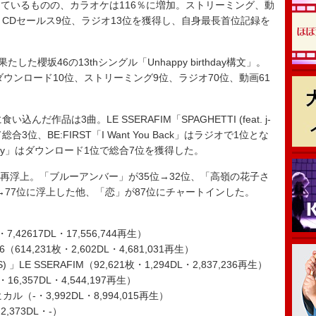
いるものの、カラオケは116％に増加。ストリーミング、動
CDセールス9位、ラジオ13位を獲得し、自身最長首位記録を
櫻坂46の13thシングル「Unhappy birthday構文」。
、ダウンロード10位、ストリーミング9位、ラジオ70位、動画61
作品は3曲。LE SSERAFIM「SPAGHETTI (feat. j-
て総合3位、BE:FIRST「I Want You Back」はラジオで1位とな
co Baby」はダウンロード1位で総合7位を獲得した。
品が再浮上。「ブルーアンバー」が35位→32位、「高嶺の花子さ
位→77位に浮上した他、「恋」が87位にチャートインした。
7,42617DL・17,556,744再生）
46（614,231枚・2,602DL・4,681,031再生）
f BTS) 」LE SSERAFIM（92,621枚・1,294DL・2,837,236再生）
（-・16,357DL・4,544,197再生）
カル（-・3,992DL・8,994,015再生）
2,373DL・-）