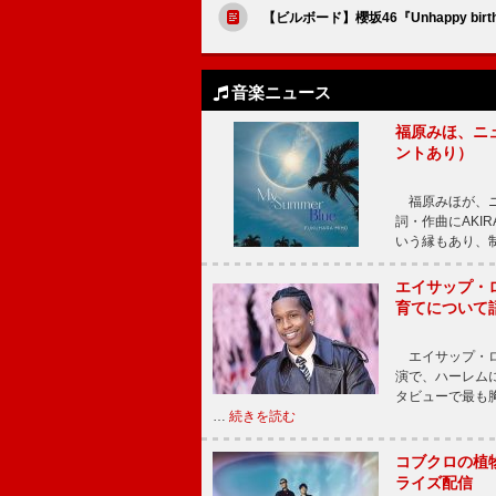
【ビルボード】櫻坂46『Unhappy bir
音楽ニュース
福原みほ、ニュ
ントあり）
福原みほが、ニュ
詞・作曲にAKIR
いう縁もあり、
エイサップ・
育てについて
エイサップ・ロ
演で、ハーレム
タビューで最も
…
続きを読む
コブクロの植
ライズ配信