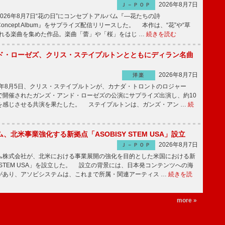
2026年8月7日
Ｊ－ＰＯＰ
26年8月7日“花の日”にコンセプトアルバム『―花たちの詩
 Concept Album』をサプライズ配信リリースした。 本作は、“花”や“草
まれる楽曲を集めた作品。楽曲「蕾」や「桜」をはじ …
続きを読む
ド・ローゼズ、クリス・ステイプルトンとともにディラン名曲
2026年8月7日
洋楽
6年8月5日、クリス・ステイプルトンが、カナダ・トロントのロジャー
で開催されたガンズ・アンド・ローゼズの公演にサプライズ出演し、約10
を感じさせる共演を果たした。 ステイプルトンは、ガンズ・アン …
続
、北米事業強化する新拠点「ASOBISY STEM USA」設立
2026年8月7日
Ｊ－ＰＯＰ
株式会社が、北米における事業展開の強化を目的とした米国における新
SYSTEM USA」を設立した。 設立の背景には、日本発コンテンツへの海
があり、アソビシステムは、これまで所属・関連アーティス …
続きを読
more »