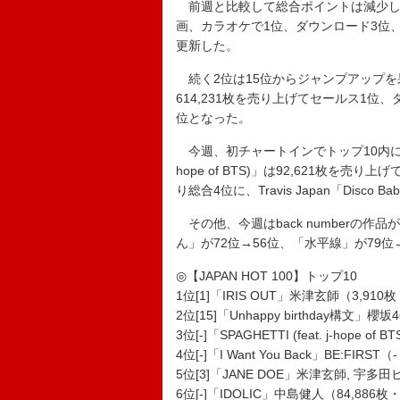
前週と比較して総合ポイントは減少して
画、カラオケで1位、ダウンロード3位、
更新した。
続く2位は15位からジャンプアップを果たした
614,231枚を売り上げてセールス1位
位となった。
今週、初チャートインでトップ10内に食い込んだ
hope of BTS)」は92,621枚を売り上げ
り総合4位に、Travis Japan「Dis
その他、今週はback numberの作
ん」が72位→56位、「水平線」が79
◎【JAPAN HOT 100】トップ10
1位[1]「IRIS OUT」米津玄師（3,910枚・
2位[15]「Unhappy birthday構文」櫻坂
3位[-]「SPAGHETTI (feat. j-hope o
4位[-]「I Want You Back」BE:FIRST
5位[3]「JANE DOE」米津玄師, 宇多田ヒ
6位[-]「IDOLIC」中島健人（84,886枚・