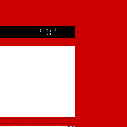
オーヴォ
OVO