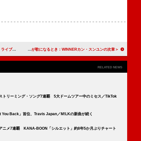
トとしてリリース決定
＜インタビュー＞誠実さが歌になるとき：WINNERカン・スンユンの次章
RELATED NEWS
」ストリーミング・ソング7連覇 5大ドームツアー中のミセス／TikTok
Want You Back」首位、Travis Japan／M!LKの新曲が続く
」アニメ7連覇 KANA-BOON「シルエット」約8年5か月ぶりチャート