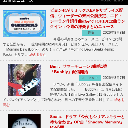
音楽ニュース
MUSIC NEWS
ビヨンセがリミックスEPをサプライズ配
信、ウィーザーの来日公演決定、エド・
シーラン作詞作曲のみでTOP10に2曲ラン
クイン：今週の洋楽まとめニュース
2026年8月8日
洋楽
今週の洋楽まとめニュースは、ビヨンセに関
する話題から。 現地時間2026年8月5日、ビヨンセが、先日リリースした
「Morning Dew (Donk)」のリミックスEP『Morning Dew (Donk) Remix
Pack』をサプ …
続きを読む
Bimi、サマーチューン3曲第1弾
「Bubbly」配信開始
2026年8月7日
Ｊ－ＰＯＰ
Bimiが、新曲「Bubbly」を各音楽配信サイト
で配信開始した。 「Bubbly」は、9月13日に
開催される【Bimi Live Galley #11 -Bubbly-】の
インスパイアソングとして制作された。日々の不安や不条理に対して …
続きを
読む
Soala、ドラマ『今夜もシリアルキラーと
待ち合わせ』OP曲「Shadow Memory」
MV公開