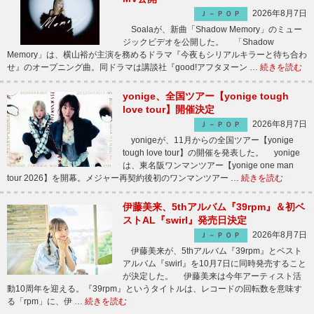
2026年8月7日
Ｊ－ＰＯＰ
Soalaが、新曲「Shadow Memory」のミュー
ジックビデオを公開した。 「Shadow
Memory」は、横山裕が主演を務めるドラマ『今夜もシリアルキラーと待ち合わ
せ』のオープニング曲。同ドラマは講談社『good!アフタヌーン …
続きを読む
yonige、全国ツアー【yonige tough
love tour】開催決定
2026年8月7日
Ｊ－ＰＯＰ
yonigeが、11月からの全国ツアー【yonige
tough love tour】の開催を発表した。 yonige
は、東名阪ワンマンツアー【yonige one man
tour 2026】を開幕。メジャー再契約後初のワンマンツアー …
続きを読む
伊藤美来、5thアルバム『39rpm』＆初ベ
ストAL『swirl』発売日決定
2026年8月7日
Ｊ－ＰＯＰ
伊藤美来が、5thアルバム『39rpm』とベスト
アルバム『swirl』を10月7日に同時発売すること
が決定した。 伊藤美来は今年アーティスト活
動10周年を迎える。『39rpm』というタイトルは、レコードの回転数を意味す
る「rpm」に、伊 …
続きを読む