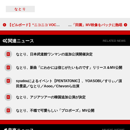
なとり
【ビルボード】“ニコニコ VOCALOID SONGS TOP20”、DECO*27「マシュマロ」4連覇 ハロウィンの影響でJunky「Happy Halloween」が浮上
玉置浩二、日曜劇場『ザ・ロイヤルファミリー』主題歌MV公開 約30年前の「田園」MV映像をバックに熱唱
関連ニュース
RELATED NEWS
なとり、日本武道館ワンマンの追加公演開催決定
なとり、新曲「にわかには信じがたいものです」リリース＆MV公開
syudouによるイベント【PENTATONIC】、YOASOBI／すりぃ／須
田景凪／なとり／Aooo／Chevonら出演
なとり、アジアツアーの韓国追加公演が決定
なとり、不穏で可愛らしい「プロポーズ」MV公開