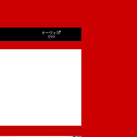
オーヴォ
OVO