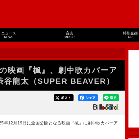
ニュース
音楽
特別企画
NEWS
MUSIC
PR
の映画『楓』、劇中歌カバーア
谷龍太（SUPER BEAVER）
ポスト
シェア
送る
2025年12月19日に全国公開となる映画『楓』に劇中歌カバーア