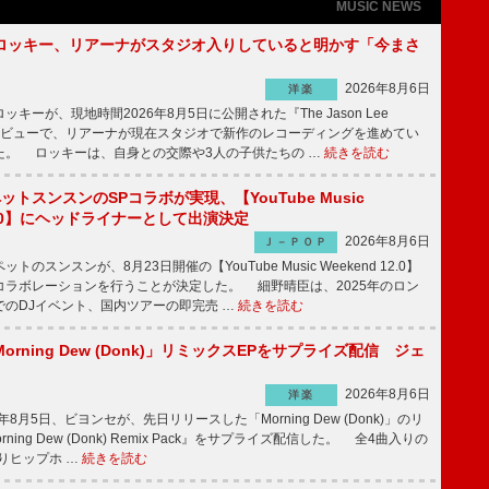
MUSIC NEWS
ロッキー、リアーナがスタジオ入りしていると明かす「今まさ
2026年8月6日
洋楽
ーが、現地時間2026年8月5日に公開された『The Jason Lee
ンタビューで、リアーナが現在スタジオで新作のレコーディングを進めてい
た。 ロッキーは、自身との交際や3人の子供たちの …
続きを読む
ットスンスンのSPコラボが実現、【YouTube Music
 12.0】にヘッドライナーとして出演決定
2026年8月6日
Ｊ－ＰＯＰ
のスンスンが、8月23日開催の【YouTube Music Weekend 12.0】
コラボレーションを行うことが決定した。 細野晴臣は、2025年のロン
でのDJイベント、国内ツアーの即完売 …
続きを読む
rning Dew (Donk)」リミックスEPをサプライズ配信 ジェ
2026年8月6日
洋楽
8月5日、ビヨンセが、先日リリースした「Morning Dew (Donk)」のリ
ning Dew (Donk) Remix Pack』をサプライズ配信した。 全4曲入りの
りヒップホ …
続きを読む