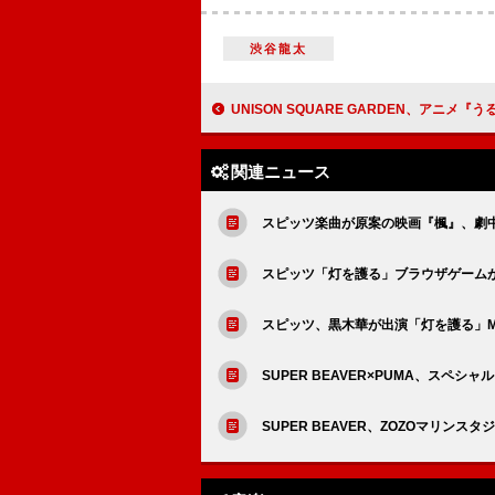
渋谷龍太
UNISON SQUARE GARDEN、アニメ『うるわしの宵の月』OP＆E
関連ニュース
スピッツ楽曲が原案の映画『楓』、劇
スピッツ「灯を護る」ブラウザゲーム
スピッツ、黒木華が出演「灯を護る」M
SUPER BEAVER×PUMA、スペ
SUPER BEAVER、ZOZOマリン