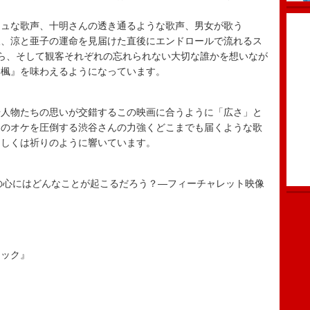
シュな歌声、十明さんの透き通るような歌声、男女が歌う
後、涼と亜子の運命を見届けた直後にエンドロールで流れるス
ら、そして観客それぞれの忘れられない大切な誰かを想いなが
『楓』を味わえるようになっています。
場人物たちの思いが交錯するこの映画に合うように「広さ」と
そのオケを圧倒する渋谷さんの力強くどこまでも届くような歌
もしくは祈りのように響いています。
u.―あなたの心にはどんなことが起こるだろう？―フィーチャレット映像
ラック』