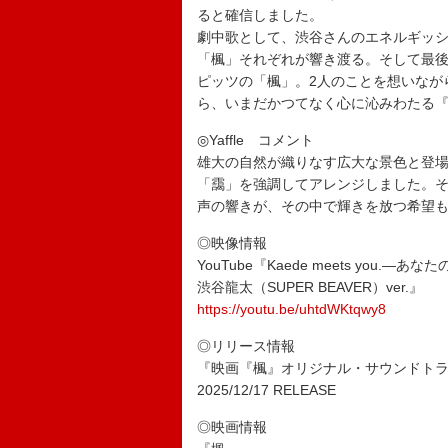
ると確信しました。
劇中歌として、渋谷さんのエネルギッ
「楓」それぞれが響き渡る。そして最
ピッツの「楓」。2人のことを想いなが
ら、いまだかつてなく心に沁みわたる
◎Yaffle コメント
雄大の自然が織りなす広大な景色と登
「靄」を強調してアレンジしました。
声の響きが、その中で輝きを放つ希望
◎映像情報
YouTube『Kaede meets yo
渋谷龍太（SUPER BEAVER）ver.』
https://youtu.be/uhtdWKtqwy8
◎リリース情報
『映画『楓』オリジナル・サウンドト
2025/12/17 RELEASE
◎映画情報