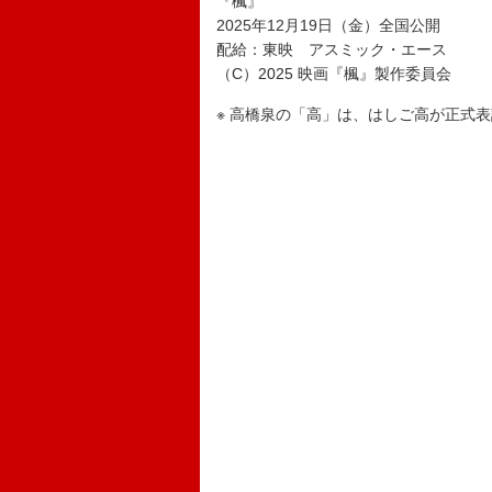
『楓』
2025年12月19日（金）全国公開
配給：東映 アスミック・エース
（C）2025 映画『楓』製作委員会
※ 高橋泉の「高」は、はしご高が正式