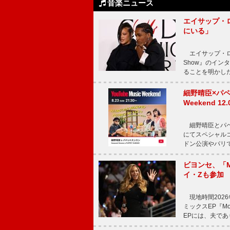
音楽ニュース
エイサップ・
にいる」
エイサップ・ロッキ
Show』のイ
ることを明かし
細野晴臣×パペ
Weekend
細野晴臣とパペット
にてスペシャル
ドン公演やパリ
ビヨンセ、「Mo
イ・Zも参加
現地時間2026年
ミックスEP『Mor
EPには、夫であ