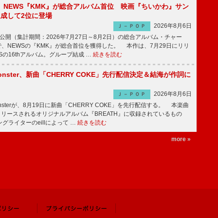
】NEWS『KMK』が総合アルバム首位 映画『ちいかわ』サン
達成して2位に登場
2026年8月6日
Ｊ－ＰＯＰ
日公開（集計期間：2026年7月27日～8月2日）の総合アルバム・チャー
ums”で、NEWSの『KMK』が総合首位を獲得した。 本作は、7月29日にリリ
Sの16thアルバム。グループ結成 …
続きを読む
ee Monster、新曲「CHERRY COKE」先行配信決定＆結海が作詞に
2026年8月6日
Ｊ－ＰＯＰ
e Monsterが、8月19日に新曲「CHERRY COKE」を先行配信する。 本楽曲
リリースされるオリジナルアルバム『BREATH』に収録されているもの
グライターのeillによって …
続きを読む
more »