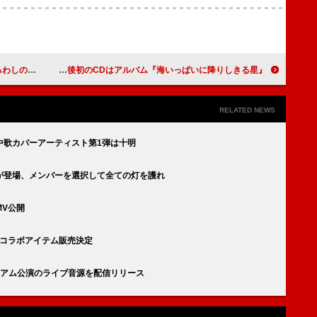
D主題歌を担当
Aqua Timez、再結成後初のCDはアルバム『海いっぱいに降りしきる星』
RELATED NEWS
中歌カバーアーティスト第1弾は十明
が登場、メンバーを選択して全ての灯を護れ
V公開
シャルコラボアイテム販売決定
スタジアム公演のライブ音源を配信リリース