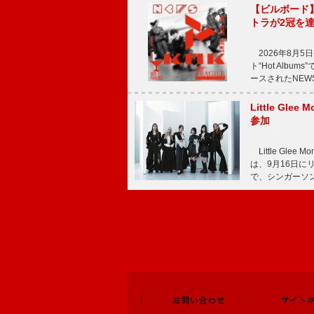
【ビルボード
トラが2冠を
2026年8月5
ト“Hot Alb
ースされたNEW
Little Gl
参加
Little Gle
は、9月16日に
で、シンガーソン