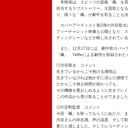
本映画は、スピッツの楽曲「楓」を原案に
担当するラブストーリー。主題歌とな
り、様々な「楓」が劇中を彩ることも
カバーアーティスト第2弾の渋谷龍太
フィーチャレット映像も公開となり、
ディングシーンなどが映し出されてい
また、12月17日には、劇中歌カバー
「楓」、Yaffleによる劇伴が収録さ
◎渋谷龍太 コメント
生きているからこそ抱ける感情は、
生きていなければ抱かずに済んだ感情
だからこそ例え時間が掛かっても、
その機微を愛おしめるように生きてい
この作品から受け取ることができまし
◎行定勲監督 コメント
今回「楓」を歌ってもらうにあたり、
渋谷さんの存在感、声の温度、そして
要だと感じました。そしてレコーディ