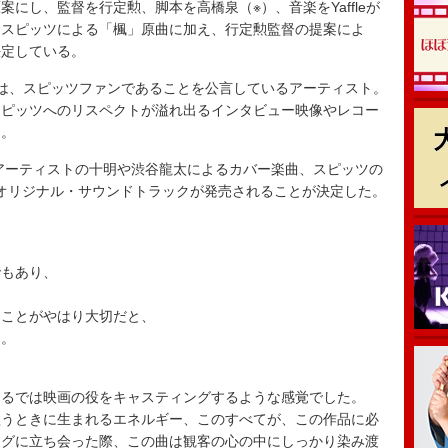
し、監督を行定勲、脚本を高橋泉（※）、音楽をYaffleが
るスピッツによる「楓」原曲に加え、行定勲監督の提案によ
決定している。
は、スピッツファンであることを公言しているアーティスト。
スピッツへのリスペクトが溢れ出るインタビュー映像やレコー
る。
アーティストの十明や渋谷龍太によるカバー楽曲、スピッツの
れたオリジナル・サウンドトラックが発売されることが決定した。
でもあり、
くことがやはり大切だと、
た。
まるでは映画の役をキャスティングするような感覚でした。
歌うときに生まれるエネルギー、このすべてが、この作品に必
ングに立ち会った際、この曲は観客の心の中にしっかり染み渡