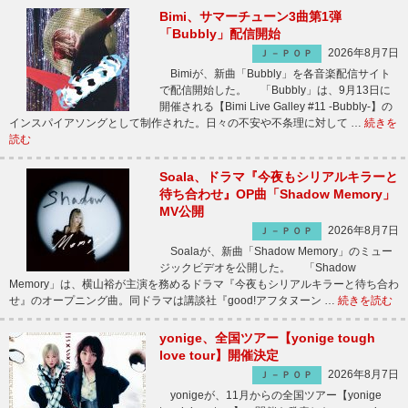
Bimi、サマーチューン3曲第1弾
「Bubbly」配信開始
2026年8月7日
Ｊ－ＰＯＰ
Bimiが、新曲「Bubbly」を各音楽配信サイト
で配信開始した。 「Bubbly」は、9月13日に
開催される【Bimi Live Galley #11 -Bubbly-】の
インスパイアソングとして制作された。日々の不安や不条理に対して …
続きを
読む
Soala、ドラマ『今夜もシリアルキラーと
待ち合わせ』OP曲「Shadow Memory」
MV公開
2026年8月7日
Ｊ－ＰＯＰ
Soalaが、新曲「Shadow Memory」のミュー
ジックビデオを公開した。 「Shadow
Memory」は、横山裕が主演を務めるドラマ『今夜もシリアルキラーと待ち合わ
せ』のオープニング曲。同ドラマは講談社『good!アフタヌーン …
続きを読む
yonige、全国ツアー【yonige tough
love tour】開催決定
2026年8月7日
Ｊ－ＰＯＰ
yonigeが、11月からの全国ツアー【yonige