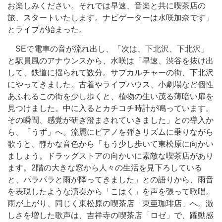
お楽しみください。それでは早速、音楽と共に喫茶店の
旅、スタートいたします。ナビゲーターは水咲加奈です」
とライブが始まった。
SEで電車の音が流れ出し、「次は、下北沢、下北沢」
と駅員風のアナウンスから、水咲は「早速、渋谷を抜け出
して、鉄道に揺られて数分。サブカルチャーの街、下北沢
にやってきました。古着やライブハウス、小劇場など個性
あふれるこの街を少し歩くと、植物の生い茂る薄暗い扉を
見つけました。中に入るとカチコチ時計が鳴っています。
その瞬間、感覚が研ぎ澄まされていきました」との導入か
ら、「うず」へ。流麗にピアノを弾きリズムに乗りながら
歌うと、静かな音色から「もう少し歩いて東松原に向かい
ましょう。ドラッグストアの向かいに素敵な喫茶店があり
ます。2階の大きな窓から人々の生活を見下ろしている
と、パラパラと雨が降ってきました」との語りから、雨音
を表現したような演奏から「こはく」を声を張って歌唱。
雨が上がり、同じく東松原の喫茶店「東亜珈琲店」へ。激
しさを増した歌声は、吉祥寺の喫茶店「ロゼ」で、躍動感