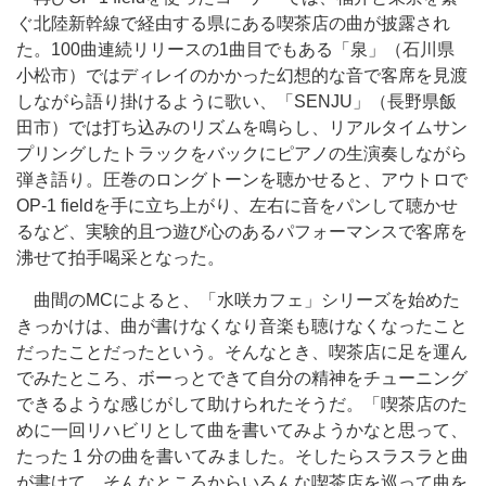
ぐ北陸新幹線で経由する県にある喫茶店の曲が披露され
た。100曲連続リリースの1曲目でもある「泉」（石川県
小松市）ではディレイのかかった幻想的な音で客席を見渡
しながら語り掛けるように歌い、「SENJU」（長野県飯
田市）では打ち込みのリズムを鳴らし、リアルタイムサン
プリングしたトラックをバックにピアノの生演奏しながら
弾き語り。圧巻のロングトーンを聴かせると、アウトロで
OP-1 fieldを手に立ち上がり、左右に音をパンして聴かせ
るなど、実験的且つ遊び心のあるパフォーマンスで客席を
沸せて拍手喝采となった。
曲間のMCによると、「水咲カフェ」シリーズを始めた
きっかけは、曲が書けなくなり音楽も聴けなくなったこと
だったことだったという。そんなとき、喫茶店に足を運ん
でみたところ、ボーっとできて自分の精神をチューニング
できるような感じがして助けられたそうだ。「喫茶店のた
めに一回リハビリとして曲を書いてみようかなと思って、
たった 1 分の曲を書いてみました。そしたらスラスラと曲
が書けて。そんなところからいろんな喫茶店を巡って曲を