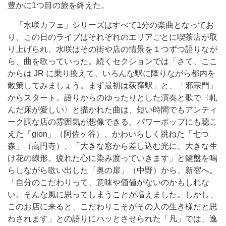
豊かに1つ目の旅を終えた。
「水咲カフェ」シリーズはすべて1分の楽曲となってお
り、この日のライブはそれぞれのエリアごとに喫茶店が取
り上げられ、水咲はその街や店の情景を１つずつ語りなが
ら、曲を歌っていった。続くセクションでは「さて、ここ
からは JR に乗り換えて、いろんな駅に降りながら都内を
散策してみましょう。まず最初は荻窪駅」と、「邪宗門」
からスタート。語りからのゆったりとした演奏と歌で〈軋
んだ床が愛しい〉と描かれた曲は、短い時間でもアンティ
ーク調な店の雰囲気が想像できる。パワーポップにも聴こ
えた「gion」（阿佐ヶ谷）、かわいらしく跳ねた「七つ
森」（高円寺）、「大きな窓から差し込む光に、大きな生
け花の線形。疲れた心に染み渡っていきます」と鍵盤を鳴
らしながら歌い出した「奥の扉」（中野）から、新宿へ。
「自分のこだわりって、意味や価値がないのかもしれな
い。そんな風に思ってしまうことが増えました。しかし、
このお店に来ると、こだわりこそがその人の生き様だと思
わされます」との語りにハッとさせられた「凡」では、逸