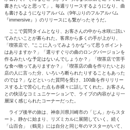
書きたいなと思って」。毎週リリースするようになり、曲
も書けるようになりアルバム（9年ぶりのフルアルバム
『immersive』）のリリースにも繋がったそうだ。
ここで質問タイムとなり、お客さんの中から水咲に訊い
てみたいことが募られた。客席から多くの手が上がり、
「喫茶店で、“ここに入ってみようかな”って思うポイント
はありますか？」「選りすぐりの曲のロングバージョンを
作るみたいな予定はないんでしょうか？」「喫茶店で苦手
な食べ物ってありますか？」「喫茶店の曲を作りたいとお
店の人に言った分、いろいろ断られたりすることもあった
のでは？」などといった質問を受け、100曲を作りリリー
スする上で苦心した点も赤裸々に話してくれた。お客さん
との快活なコミュニケーションで、ライブの内容がより一
層深く感じられたコーナーだった。
ライブ後半の旅は、神奈川県川崎市の「じん」からスタ
ート。静かに始まり、リズミカルに展開していく。続く
「山百合」（鶴見）には自分と同じ年のマスターがいて、