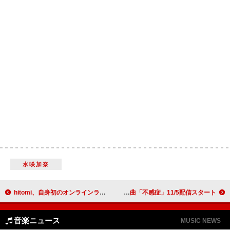
水咲加奈
hitomi、自身初のオンラインライブで新曲「Stand by…」をサプライズ披露＆2026年3月にはリアルライブの開催も決定
クボタカイ、新作EP『服毒』配信リリース決定＆収録曲「不感症」11/5配信スタート
音楽ニュース
MUSIC NEWS