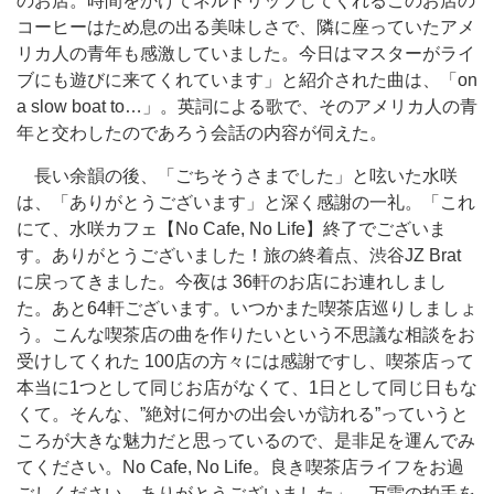
のお店。時間をかけてネルドリップしてくれるこのお店の
コーヒーはため息の出る美味しさで、隣に座っていたアメ
リカ人の青年も感激していました。今日はマスターがライ
ブにも遊びに来てくれています」と紹介された曲は、「on
a slow boat to…」。英詞による歌で、そのアメリカ人の青
年と交わしたのであろう会話の内容が伺えた。
長い余韻の後、「ごちそうさまでした」と呟いた水咲
は、「ありがとうございます」と深く感謝の一礼。「これ
にて、水咲カフェ【No Cafe, No Life】終了でございま
す。ありがとうございました！旅の終着点、渋谷JZ Brat
に戻ってきました。今夜は 36軒のお店にお連れしまし
た。あと64軒ございます。いつかまた喫茶店巡りしましょ
う。こんな喫茶店の曲を作りたいという不思議な相談をお
受けしてくれた 100店の方々には感謝ですし、喫茶店って
本当に1つとして同じお店がなくて、1日として同じ日もな
くて。そんな、”絶対に何かの出会いが訪れる”っていうと
ころが大きな魅力だと思っているので、是非足を運んでみ
てください。No Cafe, No Life。良き喫茶店ライフをお過
ごしください。ありがとうございました」。万雷の拍手を