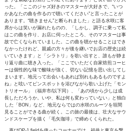
った。「ここのジャズ好きのマスターが大好きで、“いつ
かあなたの曲を作るので聴いてください”と言ったことが
あります。“聴きません”と断られました」と語る水咲に客
席からは笑いが漏れたものの、「しかし、調子に乗って私
はこの曲を作り、お店に伺ったところ、そのマスターは事
故で亡くなられていました。この曲を聴かせることはでき
なかったけれど、親戚の方々が後を継いでお店の歴史は続
いていきます」と「シラトリ」を歌い出すと、誰もが静ま
り返り曲に聴き入った。「ここでいただく自家焙煎コーヒ
ーは個性的な味で酸味が強く、切ない記憶を思い出してし
まいます。地元って出会いもあれば別れもあるものですよ
ね」と呟いてピンスポットを浴びながら歌い上げた「モン
トリオール」（福井市/以下同）、「あの頃から少しは成
長しただろうか。いや、私は何も変わっていない」と独白
した「BON」など、地元ならではの水咲のルーツを垣間
見ることができる曲が続く。この旅の最後は、壮大なサウ
ンドスケープを描く「毛矢珈琲」で締めくくられた。
再びOP-1 fieldを使ったコーナーでは、福井と東京を繋