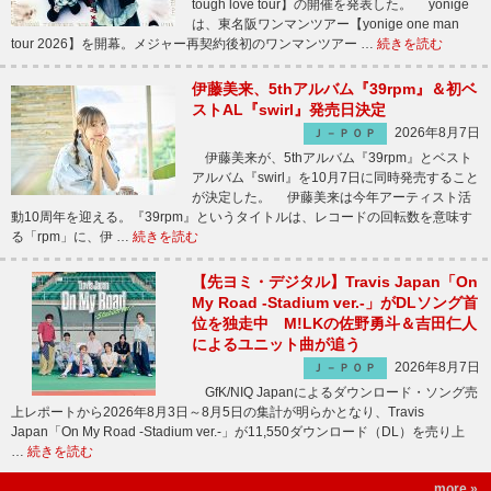
tough love tour】の開催を発表した。 yonige
は、東名阪ワンマンツアー【yonige one man
tour 2026】を開幕。メジャー再契約後初のワンマンツアー …
続きを読む
伊藤美来、5thアルバム『39rpm』＆初ベ
ストAL『swirl』発売日決定
2026年8月7日
Ｊ－ＰＯＰ
伊藤美来が、5thアルバム『39rpm』とベスト
アルバム『swirl』を10月7日に同時発売すること
が決定した。 伊藤美来は今年アーティスト活
動10周年を迎える。『39rpm』というタイトルは、レコードの回転数を意味す
る「rpm」に、伊 …
続きを読む
【先ヨミ・デジタル】Travis Japan「On
My Road -Stadium ver.-」がDLソング首
位を独走中 M!LKの佐野勇斗＆吉田仁人
によるユニット曲が追う
2026年8月7日
Ｊ－ＰＯＰ
GfK/NIQ Japanによるダウンロード・ソング売
上レポートから2026年8月3日～8月5日の集計が明らかとなり、Travis
Japan「On My Road -Stadium ver.-」が11,550ダウンロード（DL）を売り上
…
続きを読む
more »