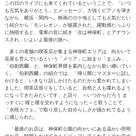
この日のライブにも来てくれているということで、「いつ
も元気をありがとう」とメッセージ。力強くピアノを弾き
ながら、横浜・関内へ。映画のロケ地としても人気だとい
う紹介から「モンレオン」が披露された。躍動感たっぷり
に熱唱すると、電車の音に続き「次は神保町」とアナウン
スされ、いよいよ最後の旅へ。
多くの老舗の喫茶店が集まる神保町エリアは、向かいで
花屋も営んでいるという「メリア」に始まり「まふみ」、
「伯刺西爾」と、神保町界隈を案内しながら歌い継いでい
く。「伯刺西爾」の紹介では、「帰り際にマスターに話し
かけると、いきなり話しかけたものだから驚かれてしまい
ました。喫茶店巡りをしていると、自然と人も喋れるよう
になってきたみたいです」と語り、＜いつからだろう ま
っすぐに 瞳と瞳を交わすようになった＞と歌うことで、
「水咲カフェ」で取り戻した自分らしさが描かれてるよう
に感じられた。
「最後のお店は、神保町公園の向かいにある温かい照明