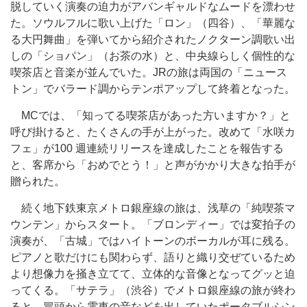
脱していく演奏の迫力がアバンギャルドなムードを漂わせ
た。ソウルフルに歌い上げた「ロン」（四谷）、「華麗な
る大円舞曲」を弾いてから紹介されたノクターン調歌い出
しの「ショパン」（お茶の水）と、中央線らしく個性的な
喫茶店と音楽が並んでいた。JRの旅は両国の「ニュース
トン」でバラード調からテンポアップして終着となった。
MCでは、「知ってる喫茶店があった方いますか？」と
呼び掛けると、たくさんの手が上がった。改めて「水咲カ
フェ」が100 週連続リリースを達成したことを報告する
と、客席から「おめでとう！」と声がかかり大きな拍手が
贈られた。
続く地下鉄東京メトロ銀座線の旅は、浅草の「純喫茶マ
ウンテン」からスタート。「ブロンディー」では変拍子の
演奏が、「古城」ではハイトーンのボーカルが耳に残る。
ピアノと歌だけにも関わらず、語りと織り交ぜているため
より想像力を掻き立てて、立体的な音像となってグッと迫
ってくる。「サテラ」（渋谷）でメトロ銀座線の旅が終わ
ると、冒頭から電車の音などを出していたポータブルシン