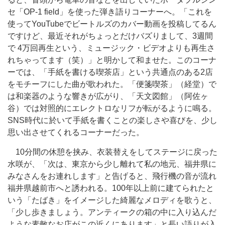
セ「OP-1 field」を使った弾き語りコーナーへ。「これを
使ってYouTubeでビートルズのカバー動画を投稿してるん
ですけど、最近それがちょっとだけバズりまして、3週間
で 4万回再生という、ミュージック・ビデオよりも再生さ
れちゃってます（笑）」と明かして和ませた。このコーナ
ーでは、「手紙を書ける喫茶店」という共通点のある2店
をモチーフにした曲が歌われた。「便箋喫茶」（経堂）で
は和楽器のような響きが広がり、「天文図館」（阿佐ヶ
谷）では対照的にエレクトロなリフが転がるように鳴る。
SNS時代に於いて手紙を書くことの楽しさや喜びを、少し
思い出させてくれるコーナーだった。
10分間の休憩を挟み、衣装替えをしてステージに戻った
水咲が、「次は、東京から少し離れて私の地元、福井県に
みなさんをお連れします」と告げると、飛行機の音が流れ
福井県越前市へと誘われる。100年以上前に建てられたと
いう「たばき」をイメージした綺麗なメロディを歌うと、
「少し歩きましょう。アンティークの箱の中に入り込んだ
ような素敵なお店がこの近くにあります」と長い語りが入