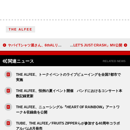
THE ALFEE
ヤバイTシャツ屋さん、6thALリリース決定
Mori Calliope、TVアニメ『ガチアクタ』第2クール主題歌「LET'S JUST CRASH」MV公開
関連ニュース
RELATED NEWS
THE ALFEE、トークイベントのライブビューイングを全国7都市で
実施
THE ALFEE、恒例の夏イベント開催 バンドにおけるコンサート本
数記録更新
THE ALFEE、ニューシングル『HEART OF RAINBOW』アートワ
ーク＆収録曲を公開
TUBE、THE ALFEE／FRUITS ZIPPERらが参加する40周年コラボ
アルバム8月発売