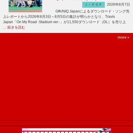
2026年8月7日
Ｊ－ＰＯＰ
GfK/NIQ Japanによるダウンロード・ソング売
上レポートから2026年8月3日～8月5日の集計が明らかとなり、Travis
Japan「On My Road -Stadium ver.-」が11,550ダウンロード（DL）を売り上
…
続きを読む
more »