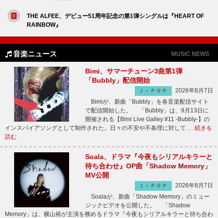
THE ALFEE、デビュー51周年記念の第1弾シングルは『HEART OF
RAINBOW』
音楽ニュース
MUSIC NEWS
Bimi、サマーチューン3曲第1弾
「Bubbly」配信開始
2026年8月7日
Ｊ－ＰＯＰ
Bimiが、新曲「Bubbly」を各音楽配信サイト
で配信開始した。 「Bubbly」は、9月13日に
開催される【Bimi Live Galley #11 -Bubbly-】の
インスパイアソングとして制作された。日々の不安や不条理に対して …
続きを
読む
Soala、ドラマ『今夜もシリアルキラーと
待ち合わせ』OP曲「Shadow Memory」
MV公開
2026年8月7日
Ｊ－ＰＯＰ
Soalaが、新曲「Shadow Memory」のミュー
ジックビデオを公開した。 「Shadow
Memory」は、横山裕が主演を務めるドラマ『今夜もシリアルキラーと待ち合わ