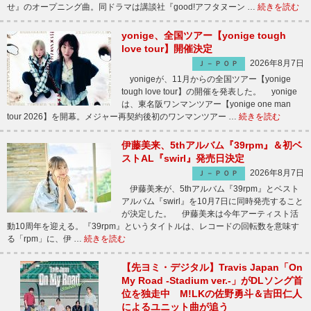
せ』のオープニング曲。同ドラマは講談社『good!アフタヌーン …
続きを読む
yonige、全国ツアー【yonige tough
love tour】開催決定
2026年8月7日
Ｊ－ＰＯＰ
yonigeが、11月からの全国ツアー【yonige
tough love tour】の開催を発表した。 yonige
は、東名阪ワンマンツアー【yonige one man
tour 2026】を開幕。メジャー再契約後初のワンマンツアー …
続きを読む
伊藤美来、5thアルバム『39rpm』＆初ベ
ストAL『swirl』発売日決定
2026年8月7日
Ｊ－ＰＯＰ
伊藤美来が、5thアルバム『39rpm』とベスト
アルバム『swirl』を10月7日に同時発売すること
が決定した。 伊藤美来は今年アーティスト活
動10周年を迎える。『39rpm』というタイトルは、レコードの回転数を意味す
る「rpm」に、伊 …
続きを読む
【先ヨミ・デジタル】Travis Japan「On
My Road -Stadium ver.-」がDLソング首
位を独走中 M!LKの佐野勇斗＆吉田仁人
によるユニット曲が追う