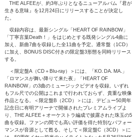
THE ALFEEが、約3年ぶりとなるニューアルバム『君が
生きる意味』を12月24日にリリースすることが決定し
た。
収録内容は、最新シングル「HEART OF RAINBOW」
「丁寧言葉Death！」をはじめとする既発シングル4曲に
加え、新曲7曲を収録した全11曲を予定。通常盤（1CD）
に加え、BONUS DISC付きの限定盤3形態を同時リリース
する。
＜限定盤A（CD＋Blu-ray）＞には、「KO. DA. MA.」
「ロマンスが舞い降りて来た夜」「HEART OF
RAINBOW」の3曲のミュージックビデオを収録。いずれ
もフル尺での公開はこれまで行われておらず、貴重な映像
作品となる。＜限定盤B（2CD）＞には、デビュー50周年
記念日に有明アリーナで開催されたプレミアムライブよ
り、THE ALFEE＋オーケストラ編成で披露された珠玉の5
曲を収録。ファンの間でも高い評価を得た特別なパフォー
マンスが音源として甦る。そして＜限定盤C（3CD）＞に