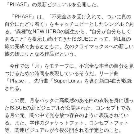
『PHASE』の最新ビジュアルを公開した。
『PHASE』は、「不完全さを受け入れて、ついに真の
自分にたどり着く」をキャッチコピーとしたシングルであ
る。“異種”なNEW HEROの誕生から、“自分が自分らしく
あること” を提示し続けてきたIS:SUEにとって、第1幕の
旅の完成であるとともに、次のクライマックスへの新しい
旅の始まりとなる作品だという。
今作では「月」をモチーフに、不完全な本当の自分を見
つけるための時間を表現しているそうだ。リード曲
「Phase」、先行曲「Super Luna」を含む新曲4曲が収録
される。
この度、月をバックに高級感のある白の衣装を身に纏っ
たIS:SUEの新ビジュアルが公開された。コンセプトであ
る月の元、闇の中で光を放つ存在のように表現されてい
る。また、本作のジャケットフォト、コンセプトフォト
等、関連ビジュアルが今後公開される予定とのこと。