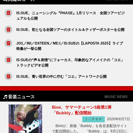
IS:SUE、ニューシングル『PHASE』1月リリース 全国ツアービジ
ュアルも公開
IS:SUE、初となる全国ツアーのタイトル＆ティザーポスターを公開
JO1／INI／DXTEEN／ME:I／IS:SUEの【LAPOSTA 2025】ライブ
映像が一挙公開
IS:SUEの“声＆表情”にフォーカス、印象的なアイメイクの「コエ」
トラックビデオ公開
IS:SUE、青い世界の中に佇む「コエ」アートワーク公開
音楽ニュース
MUSIC NEWS
Bimi、サマーチューン3曲第1弾
「Bubbly」配信開始
2026年8月7日
Ｊ－ＰＯＰ
Bimiが、新曲「Bubbly」を各音楽配信サイト
で配信開始した。 「Bubbly」は、9月13日に