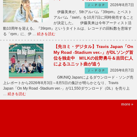
2026年8月7日
Ｊ－ＰＯＰ
伊藤美来が、5thアルバム『39rpm』とベスト
アルバム『swirl』を10月7日に同時発売すること
が決定した。 伊藤美来は今年アーティスト活
動10周年を迎える。『39rpm』というタイトルは、レコードの回転数を意味す
る「rpm」に、伊 …
続きを読む
【先ヨミ・デジタル】Travis Japan「On
My Road -Stadium ver.-」がDLソング首
位を独走中 M!LKの佐野勇斗＆吉田仁人
によるユニット曲が追う
2026年8月7日
Ｊ－ＰＯＰ
GfK/NIQ Japanによるダウンロード・ソング売
上レポートから2026年8月3日～8月5日の集計が明らかとなり、Travis
Japan「On My Road -Stadium ver.-」が11,550ダウンロード（DL）を売り上
…
続きを読む
more »