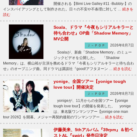
開催される【Bimi Live Galley #11 -Bubbly-】の
インスパイアソングとして制作された。日々の不安や不条理に対して …
続きを
読む
Soala、ドラマ『今夜もシリアルキラーと
待ち合わせ』OP曲「Shadow Memory」
MV公開
2026年8月7日
Ｊ－ＰＯＰ
Soalaが、新曲「Shadow Memory」のミュー
ジックビデオを公開した。 「Shadow
Memory」は、横山裕が主演を務めるドラマ『今夜もシリアルキラーと待ち合わ
せ』のオープニング曲。同ドラマは講談社『good!アフタヌーン …
続きを読む
yonige、全国ツアー【yonige tough
love tour】開催決定
2026年8月7日
Ｊ－ＰＯＰ
yonigeが、11月からの全国ツアー【yonige
tough love tour】の開催を発表した。 yonige
は、東名阪ワンマンツアー【yonige one man
tour 2026】を開幕。メジャー再契約後初のワンマンツアー …
続きを読む
伊藤美来、5thアルバム『39rpm』＆初ベ
ストAL『swirl』発売日決定