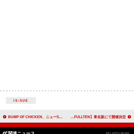
IS:SUE
BUMP OF CHICKEN、ニューSG『I』＆ライブ映像作品リリース決定
kobore、対バン企画【FULLTEN】東名阪にて開催決定
関連ニュース
RELATED NEWS