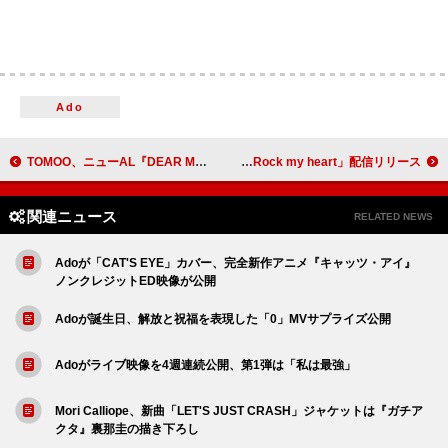
Ado
TOMOO、ニューAL『DEAR MYSTERIES』店舗別特典の絵柄解禁
WENDY、結成初期からのロックナンバー「Rock my heart」配信リリース
関連ニュース
RELATED NEWS
Adoが「CAT'S EYE」カバー、完全新作アニメ『キャッツ・アイ』
ノンクレジットED映像が公開
Adoが誕生日、解放と祝福を表現した「0」MVサプライズ公開
Adoがライブ映像を4週連続公開、第1弾は「私は最強」
Mori Calliope、新曲「LET'S JUST CRASH」ジャケットは『ガチア
クタ』裏那圭の描き下ろし