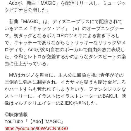
Adoが、新曲「MAGIC」を配信リリースし、ミュージッ
クビデオを公開した。
新曲「MAGIC」は、ディズニープラスにて配信されて
いるアニメ『キャッツ・アイ』（※）のオープニングテー
マ。初タッグとなるボカロPのツミキによる書き下ろし
で、キャッチーでありながらもトリッキーなリリックやメ
ロディを、Adoが変幻自在のボーカルで自由奔放に表現し
た、令和とレトロが交差するかのようなダンスビートの楽
曲に仕上がっている。
MVはカジノを舞台に、主人公に勝負を挑む青年がその
圧倒的に強さに翻弄され、イカサマを疑うも賭け金どころ
かハートすらも奪われてしまうという、ファンタジックな
ストーリーに。イラストはイラストレーターのBAKUI、映
像はマルチクリエイターのZIIEKが担当した。
◎映像情報
YouTube『【Ado】MAGIC』
https://youtu.be/l0WArCNh6G0