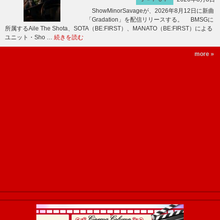
ShowMinorSavageが、2026年8月12日に新曲
「Gradation」を配信リリースする。 BMSGに
所属するAile The Shota、SOTA（BE:FIRST）、MANATO（BE:FIRST）による
ユニット・Sho …
続きを読む
more »