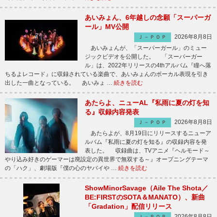
あいみょん、6年越しの念願「スーパーガ
ール」MV公開
2026年8月8日
Ｊ－ＰＯＰ
あいみょんが、「スーパーガール」のミュー
ジックビデオを公開した。 「スーパーガー
ル」は、2022年リリースの4thアルバム『瞳へ落
ちるよレコード』に収録されている楽曲で、あいみょんのボーカル表現を引き
出した一曲となっている。 あいみょ …
続きを読む
あたらよ、ニューAL『私雨に夏の灯を知
る』収録内容発表
2026年8月8日
Ｊ－ＰＯＰ
あたらよが、8月19日にリリースするニューア
ルバム『私雨に夏の灯を知る』の収録内容を発
表した。 収録曲は、TVアニメ『ヘルモード～
やり込み好きのゲーマーは廃設定の異世界で無双する～』オープニングテーマ
の「ハク」、劇場版『僕の心のヤバイや …
続きを読む
ShowMinorSavage（Aile The Shota／
BE:FIRSTのSOTA＆MANATO）、新曲
「Gradation」配信リリース
2026年8月8日
Ｊ－ＰＯＰ