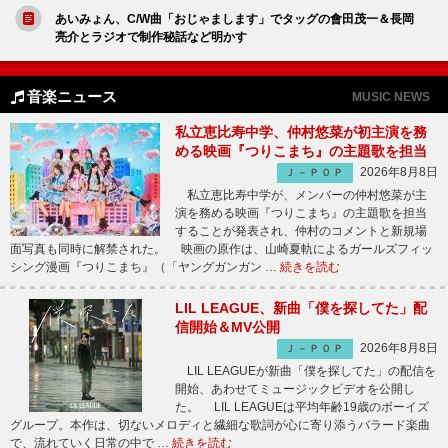
あいみょん、C/W曲「おじゃまします」でタッグの會田茂一＆長岡
亮介とラジオで制作秘話など明かす
音楽ニュース
MUSIC NEWS
私立恵比寿中学、仲村悠菜が初主演を務
める映画『つりこまち』の主題歌を担当
2026年8月8日
Ｊ－ＰＯＰ
私立恵比寿中学が、メンバーの仲村悠菜が主
演を務める映画『つりこまち』の主題歌を担当
することが発表され、仲村のコメントと新規場
面写真も同時に解禁された。 映画の原作は、山崎夏軌によるガールズフィッ
シング漫画『つりこまち』（「ヤングガンガン …
続きを読む
LIL LEAGUE、新曲「僕を探してた」配
信開始＆MV公開
2026年8月8日
Ｊ－ＰＯＰ
LIL LEAGUEが新曲「僕を探してた」の配信を
開始、あわせてミュージックビデオを公開し
た。 LIL LEAGUEは平均年齢19歳のボーイズ
グループ。本作は、切ないメロディと繊細な歌詞が心に寄り添うバラード楽曲
で、流れていく日常の中で …
続きを読む