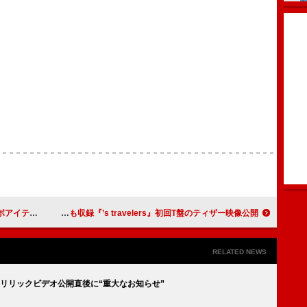
テム販売決定
Travis Japan、ダンスビデオやバラエティも収録『’s travelers』初回T盤のティザー映像公開
RELATED NEWS
」リリックビデオ公開直後に“重大なお知らせ”