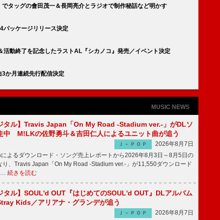
す」でタッグの會田茂一＆長岡亮介とラジオで制作秘話など明かす
24パッケージリリース決定
＆活動終了を記念したラストAL『シカノコ』発売／イベント決定
楽曲3か月連続先行配信決定
MUSIC NEWS
】Travis Japan「On My Road -Stadium ver.-」がDLソ
走中 M!LKの佐野勇斗＆吉田仁人によるユニット曲が追う
2026年8月7日
Ｊ－ＰＯＰ
apanによるダウンロード・ソング売上レポートから2026年8月3日～8月5日の
ravis Japan「On My Road -Stadium ver.-」が11,550ダウンロード
 …
続きを読む
ル】SOUL'd OUT『はじめてのSOUL'd OUT』DLアルバム
tray Kids／アリアナ・グランデが追う
2026年8月7日
Ｊ－ＰＯＰ