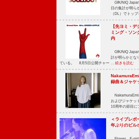
GfK/NIQ J
日の集計が明らかと
（DL）でトップ
【先ヨミ・デジタ
ミング・ソング
内
GfK/NIQ J
計が明らかとなり、M
ている。 8月5日公開チャー …
続きを読む
Nakamura
録曲＆ジャケ
NakamuraE
およびジャケッ
10周年の節目
＜ライブレポ
年ぶりのビル
Flower、E