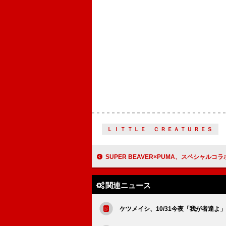
ＬＩＴＴＬＥ ＣＲＥＡＴＵＲＥＳ
SUPER BEAVER×PUMA、スペシャルコラボアイ
関連ニュース
ケツメイシ、10/31今夜「我が者達よ