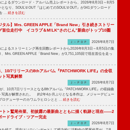
apanによるダウンロード・アルバム売上レポートから、2026年8月3日～8月5
なり、SOUL’d OUT『はじめてのSOUL’d OUT』が341ダウンロード
を …
続きを読む
ル】Mrs. GREEN APPLE「Brand New」引き続きストリー
首位走行中 イコラブ＆M!LK“さのじん”新曲がトップ10圏
2026年8月7日
Ｊ－ＰＯＰ
apanによるストリーミング再生回数レポートから2026年8月3日～8月5日の集
rs. GREEN APPLE「Brand New」が3,751,105回で現在首位を走っ
Emi、10/7リリースの8thアルバム『PATCHWORK LIFE』の全収
ット写真解禁
2026年8月7日
Ｊ－ＰＯＰ
miが、10月7日リリースとなる8thアルバム『PATCHWORK LIFE』の収録曲
ト写真が解禁された。 約2年4か月ぶりとなる本作は、メジャーデビュー
にプロデューサーのカワムラヒロシとと …
続きを読む
ート＞鷲尾伶菜、初披露の最新曲とともに描く軌跡と現在――2
ボードライブ・ツアー完走
2026年8月7日
Ｊ－ＰＯＰ
-girlsを経て、現在はソロシンガーとして精力的に活動中の鷲尾伶菜が、7月