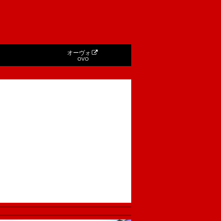
オーヴォ
OVO