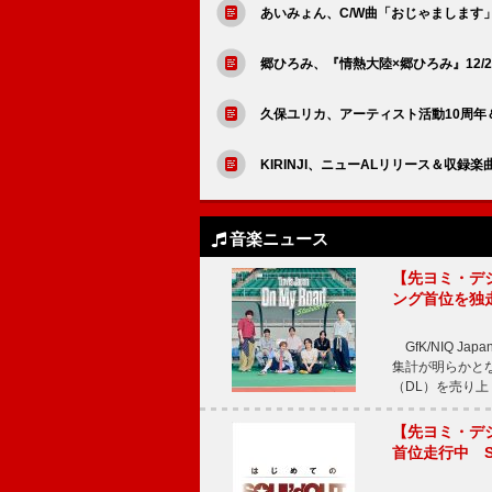
あいみょん、C/W曲「おじゃましま
郷ひろみ、『情熱大陸×郷ひろみ』12/
久保ユリカ、アーティスト活動10周年
KIRINJI、ニューALリリース＆収録
音楽ニュース
【先ヨミ・デジタル
ング首位を独
GfK/NIQ J
集計が明らかとなり、T
（DL）を売り上
【先ヨミ・デジタ
首位走行中 S