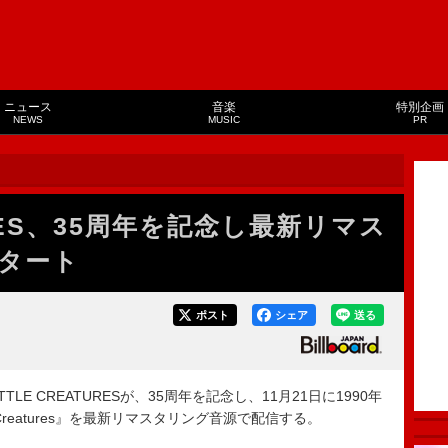
ニュース
音楽
特別企画
NEWS
MUSIC
PR
TURES、35周年を記念し最新リマス
タート
ポスト
シェア
送る
LE CREATURESが、35周年を記念し、11月21日に1990年
e Creatures』を最新リマスタリング音源で配信する。