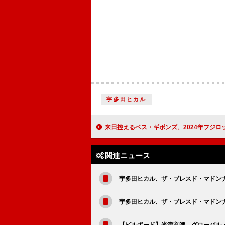
宇多田ヒカル
来日控えるベス・ギボンズ、2024年フジロック出演時の「Floating on A Mom
関連ニュース
宇多田ヒカル、ザ・ブレスド・マドンナがリ
宇多田ヒカル、ザ・ブレスド・マドンナがリ
【ビルボード】米津玄師、グローバル・ジ