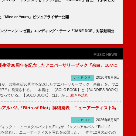
ine or Yours」ビジュアライザー公開
ソーマン レゼ篇』エンディング・テーマ「JANE DOE」対談動画公
MUSIC NEWS
生活30周年を記念したアニバーサリーブック『余白』10/7に
2026年8月6日
Ｊ－ＰＯＰ
が、芸能生活30周年を記念したアニバーサリーブック『余白』を、ワニ
7日に発売される。 本書は、【SOLO BOOK】と【BUDDIES BOOK】
なっている。【SOLO BOOK】には、か …
続きを読む
tフルアルバム『Birth of Riot』詳細発表 ニューアーティスト写
2026年8月6日
Ｊ－ＰＯＰ
ク・ニューメタルバンドのZilqyが、1stフルアルバム『Birth of
発表を発表し、ニューアーティスト写真を公開した。 昨年12月のZilqyの