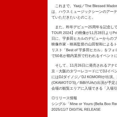
これまで、Yaeji／The Blessed
は、ハウスミュージックシーンのアーティ
ていただきたいとのこと。
また、昨年デビュー25周年を記念して開催され
TOUR 2024】の映像が11月28日より
日に、宇多田ヒカルのデビューからの
映像作家・映画監督の山田智和によるトー
リスト「Best of 宇多田ヒカル」
で50名が都内某所で行われるイベント
そして、11月26日に発売されるアナログ
京・大阪のタワーレコードにてDJイベ
にはDJダイノジ／DJ KOMORIが出
(OKAMOTO’S)／BiBiYUAの
会場の観覧エリアに入場できる「入場
◎リリース情報
シングル「Mine or Yours (Bella Boo Re
2025/11/7 DIGITAL RELEASE