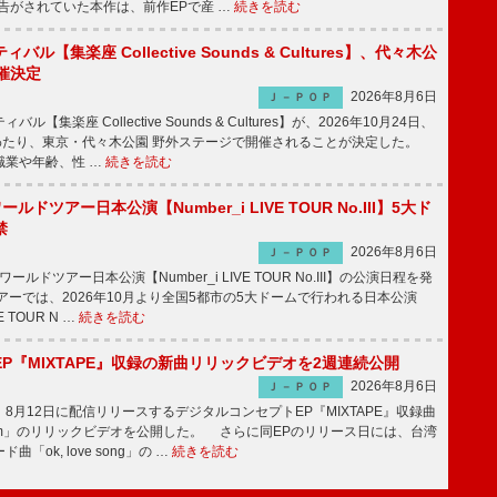
予告がされていた本作は、前作EPで産 …
続きを読む
ル【集楽座 Collective Sounds & Cultures】、代々木公
催決定
2026年8月6日
Ｊ－ＰＯＰ
【集楽座 Collective Sounds & Cultures】が、2026年10月24日、
にわたり、東京・代々木公園 野外ステージで開催されることが決定した。
職業や年齢、性 …
続きを読む
ワールドツアー日本公演【Number_i LIVE TOUR No.III】5大ド
禁
2026年8月6日
Ｊ－ＰＯＰ
ワールドツアー日本公演【Number_i LIVE TOUR No.III】の公演日程を発
ーでは、2026年10月より全国5都市の5大ドームで行われる日本公演
VE TOUR N …
続きを読む
P『MIXTAPE』収録の新曲リリックビデオを2週連続公開
2026年8月6日
Ｊ－ＰＯＰ
月12日に配信リリースするデジタルコンセプトEP『MIXTAPE』収録曲
t plum」のリリックビデオを公開した。 さらに同EPのリリース日には、台湾
「ok, love song」の …
続きを読む