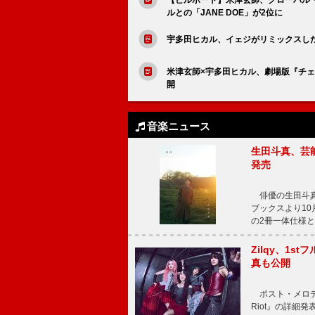
ルとの「JANE DOE」が2位に
宇多田ヒカル、イェジがリミックスした「M
米津玄師×宇多田ヒカル、劇場版『チェン
開
音楽ニュース
生田斗真、芸能
発売
俳優の生田斗真
ブックスより10月
の2冊一体仕様と
Zilqy、1s
真も公開
ポスト・メロディッ
Riot』の詳細