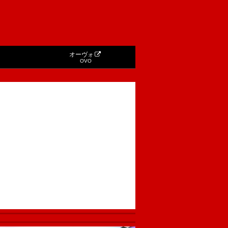
オーヴォ
OVO