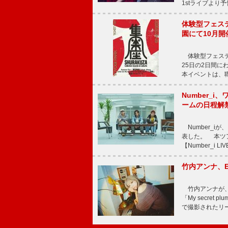
1stライブより
体験型フェスティバ
園にて10月開
体験型フェスティバル
25日の2日間
本イベントは、
Number_i、
ームの日程解
Number_iが、
表した。 本ツア
【Number_i LI
竹内アンナ、E
竹内アンナが、8
「My secre
で撮影されたリード曲