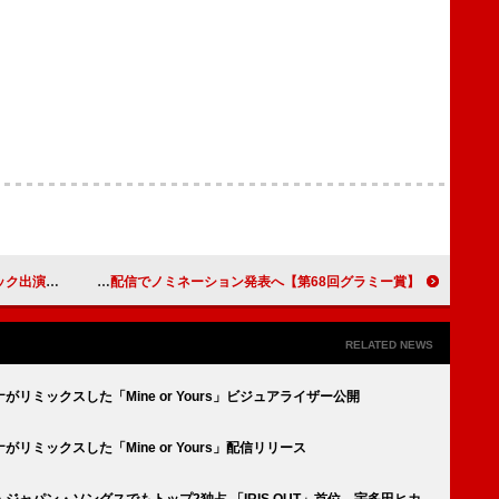
ent」映像公開
【第68回グラミー賞】サブリナ・カーペンター／チャペル・ローンらがライブ配信でノミネーション発表へ
RELATED NEWS
ミックスした「Mine or Yours」ビジュアライザー公開
ミックスした「Mine or Yours」配信リリース
ャパン・ソングスでもトップ2独占 「IRIS OUT」首位、宇多田ヒカ