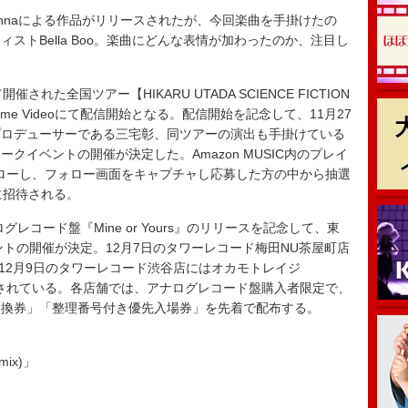
 Madonnaによる作品がリリースされたが、今回楽曲を手掛けたの
ストBella Boo。楽曲にどんな表情が加わったのか、注目し
た全国ツアー【HIKARU UTADA SCIENCE FICTION
Prime Videoにて配信開始となる。配信開始を記念して、11月27
プロデューサーである三宅彰、同ツアーの演出も手掛けている
クイベントの開催が決定した。Amazon MUSIC内のプレイ
をフォローし、フォロー画面をキャプチャし応募した方の中から抽選
に招待される。
レコード盤『Mine or Yours』のリリースを記念して、東
ントの開催が決定。12月7日のタワーレコード梅田NU茶屋町店
演。12月9日のタワーレコード渋谷店にはオカモトレイジ
出演が予定されている。各店舗では、アナログレコード盤購入者限定で、
引換券」「整理番号付き優先入場券」を先着で配布する。
mix)」