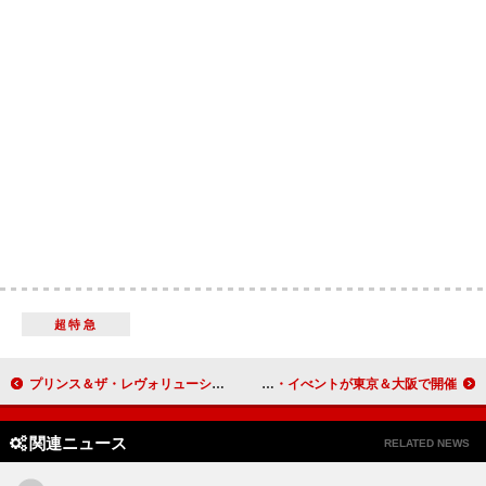
超特急
プリンス＆ザ・レヴォリューション『アラウンド・ザ・ワールド・イン・ア・デイ』40周年盤発売、リマスター音源／リミックスなど収録
クルアンビン、デビュー作10周年記念リスニング・イべントが東京＆大阪で開催
関連ニュース
RELATED NEWS