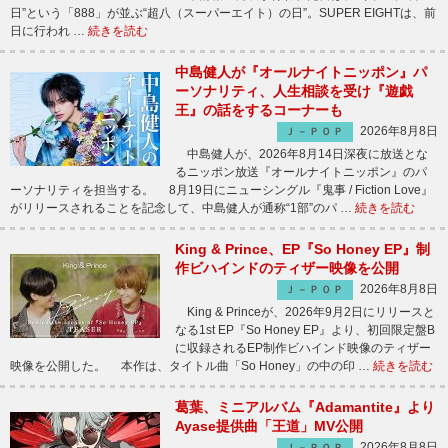
日”という「888」が並ぶ“超八（スーパーエイト）の日”。SUPER EIGHTは、前
日に行われ …
続きを読む
中島健人が『オールナイトニッポン』パ
ーソナリティ、人生相談を受け『遊戯
王』の話をするコーナーも
2026年8月8日
Ｊ－ＰＯＰ
中島健人が、2026年8月14日深夜に放送とな
るニッポン放送『オールナイトニッポン』のパ
ーソナリティを担当する。 8月19日にニューシングル『鬼事 / Fiction Love』
がリリースされることを記念して、中島健人が通称“1部”のパ …
続きを読む
King & Prince、EP『So Honey EP』制
作ビハインドのティザー映像を公開
2026年8月8日
Ｊ－ＰＯＰ
King & Princeが、2026年9月2日にリリースと
なる1st EP『So Honey EP』より、初回限定盤B
に収録されるEP制作ビハインド映像のティザー
映像を公開した。 本作は、タイトル曲「So Honey」の中の印 …
続きを読む
葛葉、ミニアルバム『Adamantite』より
Ayase提供曲「王道」MV公開
2026年8月8日
Ｊ－ＰＯＰ