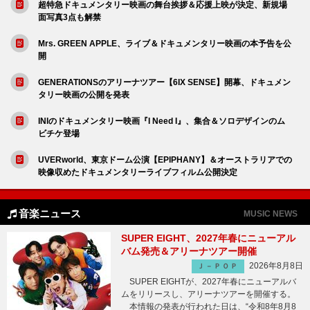
超特急ドキュメンタリー映画の舞台挨拶＆応援上映が決定、新規場
面写真3点も解禁
Mrs. GREEN APPLE、ライブ＆ドキュメンタリー映画の本予告を公
開
GENERATIONSのアリーナツアー【6IX SENSE】開幕、ドキュメン
タリー映画の公開を発表
INIのドキュメンタリー映画『I Need I』、集合＆ソロデザインのム
ビチケ登場
UVERworld、東京ドーム公演【EPIPHANY】＆オーストラリアでの
映像収めたドキュメンタリーライブフィルム公開決定
音楽ニュース
MUSIC NEWS
SUPER EIGHT、2027年春にニューアル
バム発売＆アリーナツアー開催
2026年8月8日
Ｊ－ＰＯＰ
SUPER EIGHTが、2027年春にニューアルバ
ムをリリースし、アリーナツアーを開催する。
本情報の発表が行われた日は、“令和8年8月8