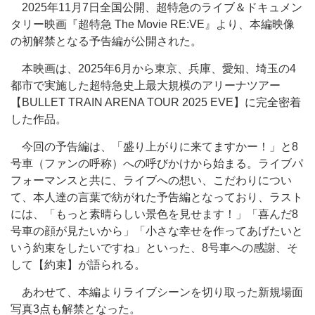
2025年11月7日全国公開、超特急のライブ＆ドキュメン
タリー映画『超特急 The Movie RE:VE』より、本編映像
の初解禁となる予告編が公開された。
本映画は、2025年6月から東京、兵庫、愛知、埼玉の4
都市で実施した超特急史上最大規模のアリーナツアー
【BULLET TRAIN ARENA TOUR 2025 EVE】に完全密着
した作品。
今回の予告編は、「盛り上がりに来てますかー！」と8
号車（ファンの呼称）への呼びかけから始まる。ライブパ
フォーマンスと共に、ライブへの想い、こだわりについ
て、本人達の言葉で紡がれた予告編となっており、ラスト
には、「もっと素晴らしい景色を見せます！」「喜んだ8
号車の顔が見たいから」「小さな幸せを作ってあげたいと
いう約束をしたいですね」といった、8号車への感謝、そ
して【約束】が語られる。
あわせて、本編よりライブシーンを切り取った新規場面
写真3点も解禁となった。