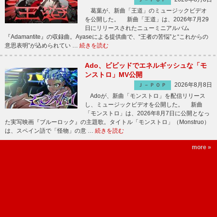
葛葉が、新曲「王道」のミュージックビデオ
を公開した。 新曲「王道」は、2026年7月29
日にリリースされたニューミニアルバム
『Adamantite』の収録曲。Ayaseによる提供曲で、“王者の苦悩”と“これからの
意思表明”が込められてい …
続きを読む
Ado、ビビッドでエネルギッシュな「モ
ンストロ」MV公開
2026年8月8日
Ｊ－ＰＯＰ
Adoが、新曲「モンストロ」を配信リリース
し、ミュージックビデオを公開した。 新曲
「モンストロ」は、2026年8月7日に公開となっ
た実写映画『ブルーロック』の主題歌。タイトル「モンストロ」（Monstruo）
は、スペイン語で「怪物」の意 …
続きを読む
more »