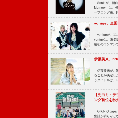
Soalaが、新曲
Memory」は
ープニング曲。同
yonige、全国
yonigeが、11
yonigeは、東名
後初のワンマン
伊藤美来、5t
伊藤美来が、5t
ることが決定した
うタイトルは、レ
【先ヨミ・デジタル
ング首位を独
GfK/NIQ J
集計が明らかとなり、T