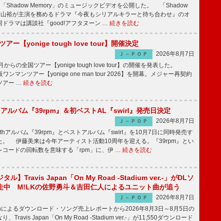
「Shadow Memory」のミュージックビデオを公開した。 「Shadow
、横山裕が主演を務めるドラマ『今夜もシリアルキラーと待ち合わせ』のオ
ドラマは講談社『good!アフタヌーン …
続きを読む
ツアー【yonige tough love tour】開催決定
2026年8月7日
Ｊ－ＰＯＰ
月からの全国ツアー【yonige tough love tour】の開催を発表した。
阪ワンマンツアー【yonige one man tour 2026】を開幕。メジャー再契約
ツアー …
続きを読む
hアルバム『39rpm』＆初ベストAL『swirl』発売日決定
2026年8月7日
Ｊ－ＰＯＰ
hアルバム『39rpm』とベストアルバム『swirl』を10月7日に同時発売す
。 伊藤美来は今年アーティスト活動10周年を迎える。『39rpm』とい
コードの回転数を意味する「rpm」に、伊 …
続きを読む
】Travis Japan「On My Road -Stadium ver.-」がDLソ
走中 M!LKの佐野勇斗＆吉田仁人によるユニット曲が追う
2026年8月7日
Ｊ－ＰＯＰ
apanによるダウンロード・ソング売上レポートから2026年8月3日～8月5日の
ravis Japan「On My Road -Stadium ver.-」が11,550ダウンロード