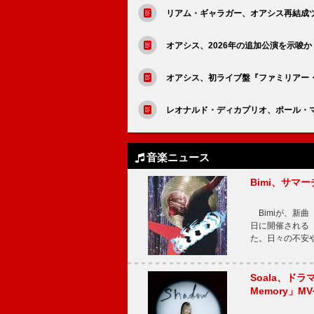
リアム・ギャラガー、オアシス再結成ツ
オアシス、2026年の追加公演を示唆
オアシス、初ライブ盤『ファミリアー・ト
レオナルド・ディカプリオ、ポール・
音楽ニュース
Bimi、サマ
Bimiが、新曲「
日に開催される【Bi
た。日々の不安
Soala、ド
Memory」M