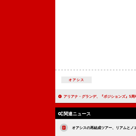
オアシス
アリアナ・グランデ、『ポジションズ』5周年を記念してVevoパフォー
関連ニュース
オアシスの再結成ツアー、リアムとノ