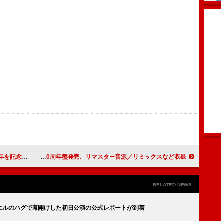
マンス音源配信
プリンス＆ザ・レヴォリューション『アラウンド・ザ・ワールド・イン・ア・デイ』40周年盤発売、リマスター音源／リミックスなど収録
RELATED NEWS
エルのハグで幕開けした初日公演の公式レポートが到着