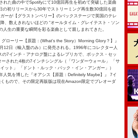
された曲の中でSpotifyにて10億回再生を初めて突破した楽曲
30日の初リリースから30年でストリーミング再生数30億回を超
ラガーが【グラストンベリー】のバックステージで英国のテレ
降、数えきれないほどの “オールタイム・グレイテスト・ソン
ンの人生の重要な瞬間を彩る楽曲として親しまれてきた。
原題：(What’s the Story）Morning Glory？】』
2月12日（輸入盤のみ）に発売される。1996年にコレクター人
スの7インチ・アナログ盤によるレプリカで、ボックス・セッ
ターされた4枚の7インチシングル（「ワンダーウォール」 「サ
イット」 「ドント・ルック・バック・イン・アンガー」）
を博した『オアシス【原題：Definitely Maybe】』 7イ
くもので、その限定再販版は現在Amazon限定でプレオーダ