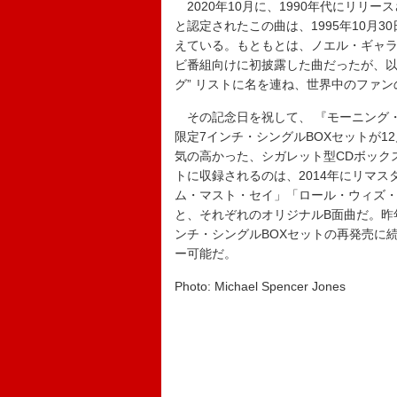
2020年10月に、1990年代にリリース
と認定されたこの曲は、1995年10月
えている。もともとは、ノエル・ギャ
ビ番組向けに初披露した曲だったが、以
グ” リストに名を連ね、世界中のファ
その記念日を祝して、 『モーニング・グローリー【
限定7インチ・シングルBOXセットが1
気の高かった、シガレット型CDボック
トに収録されるのは、2014年にリマス
ム・マスト・セイ」「ロール・ウィズ・
と、それぞれのオリジナルB面曲だ。昨年人気
ンチ・シングルBOXセットの再発売に続
ー可能だ。
Photo: Michael Spencer Jones