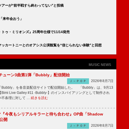
アーが“前半戦すら終わってない”と投稿
か「来年会おう」
ゥ・ミリオンズ』25周年仕様で11/14発売
マッカートニーとのオアシス公演観覧を“信じられない体験”と回想
MUSIC NEWS
ーチューン3曲第1弾「Bubbly」配信開始
2026年8月7日
Ｊ－ＰＯＰ
Bubbly」を各音楽配信サイトで配信開始した。 「Bubbly」は、9月13
mi Live Galley #11 -Bubbly-】のインスパイアソングとして制作され
や不条理に対して …
続きを読む
ラマ『今夜もシリアルキラーと待ち合わせ』OP曲「Shadow
V公開
2026年8月7日
Ｊ－ＰＯＰ