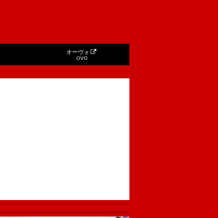
オーヴォ
OVO