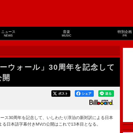
ニュース
音楽
特別企画
NEWS
MUSIC
PR
ーウォール」30周年を記念して
公開
ポスト
シェア
送る
ース30周年を記念して、いしわたり淳治の新対訳による日本
よる日本語字幕付きMVの公開はこれで13本目となる。