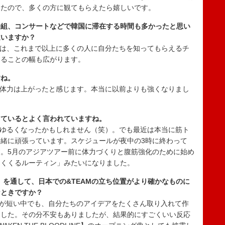
したので、多くの方に観てもらえたら嬉しいです。
番組、コンサートなどで韓国に滞在する時間も多かったと思い
違いますか？
のは、これまで以上に多くの人に自分たちを知ってもらえるチ
きることの幅も広がります。
すね。
ろ体力は上がったと感じます。本当に以前よりも強くなりまし
しているとよく言われていますね。
しゆるくなったかもしれません（笑）。でも最近は本当に筋ト
緒に頑張っています。スケジュールが夜中の3時に終わって
。5月のアジアツアー前に体力づくりと腹筋強化のために始め
めくくるルーティン」みたいになりました。
Series」を通して、日本での&TEAMの立ち位置がより確かなものに
なときですか？
。準備期間が短い中でも、自分たちのアイデアをたくさん取り入れて作
ました。その分不安もありましたが、結果的にすごくいい反応