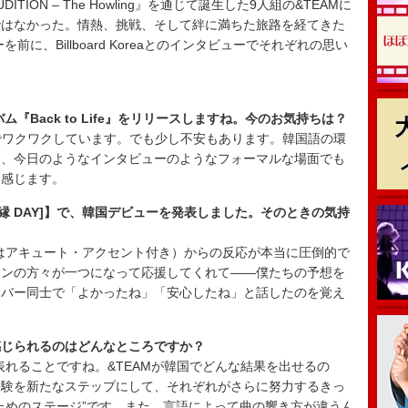
TION – The Howling』を通じて誕生した9人組の&TEAMに
ではなかった。情熱、挑戦、そして絆に満ちた旅路を経てきた
前に、Billboard Koreaとのインタビューでそれぞれの思い
『Back to Life』をリリースしますね。今のお気持ちは？
のでワクワクしています。でも少し不安もあります。韓国語の環
く、今日のようなインタビューのようなフォーマルな場面でも
と感じます。
sary [縁 DAY]】で、韓国デビューを発表しました。そのときの気持
、Eはアキュート・アクセント付き）からの反応が本当に圧倒的で
ァンの方々が一つになって応援してくれて――僕たちの予想を
ンバー同士で「よかったね」「安心したね」と話したのを覚え
感じられるのはどんなところですか？
表れることですね。&TEAMが韓国でどんな結果を出せるの
経験を新たなステップにして、それぞれがさらに努力するきっ
ためのステージ”です。また、言語によって曲の響き方が違うん