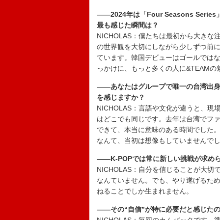
――2024年は「Four Seasons 
最も感じた瞬間は？
NICHOLAS：僕たちは最初から大き
の世界観を大切にしながら少しずつ前
ています。韓国デビューはゴールでは
っかけに、もっと多くの人に&TEAM
――あなたはグループで唯一の台湾出
を感じますか？
NICHOLAS：言語や文化が違うと、
はどこでも同じです。去年は台湾でフ
できて、本当に意味のある時間でした。
なんて、当初は想像もしていませんで
――K-POPでは常に新しい挑戦が求
NICHOLAS：自分を信じることが大
なんていません。でも、やり遂げるため
ねることでしか生まれません。
――その“自信”が特に必要だと感じた