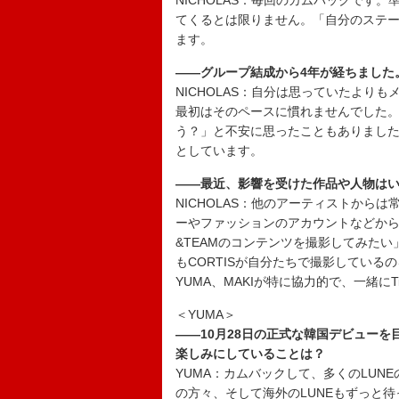
NICHOLAS：毎回のカムバックです
てくるとは限りません。「自分のステ
ます。
――グループ結成から4年が経ちました
NICHOLAS：自分は思っていたより
最初はそのペースに慣れませんでした
う？」と不安に思ったこともありまし
としています。
――最近、影響を受けた作品や人物は
NICHOLAS：他のアーティストから
ーやファッションのアカウントなどか
&TEAMのコンテンツを撮影してみた
もCORTISが自分たちで撮影している
YUMA、MAKIが特に協力的で、一緒に
＜YUMA＞
――10月28日の正式な韓国デビュー
楽しみにしていることは？
YUMA：カムバックして、多くのLU
の方々、そして海外のLUNEもずっと