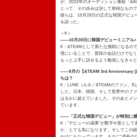
が、2022年のオーディション番組『&AUDI
とって、その歩みは決して単純なもの
彼らは、10月28日の正式な韓国デビューを
を語った。
＜K＞
――10月28日に韓国デビューミニアルバム
K：&TEAMとして新たな挑戦になる
境にいることで、普段の会話だけでな
もっと上手に話せるよう勉強しなきゃ
――9月の【&TEAM 3rd Anniver
ちは？
K：LUNE（ルネ／&TEAMのファン
した。日本、韓国、そして世界中のフ
はるかに超えていました。そのあとメ
ています。
――「正式な韓国デビュー」が特別に
K：“デビューの成果”が数字や形として
か、とても気になります。そしてこの
かけにもなっています。まさに“成長の