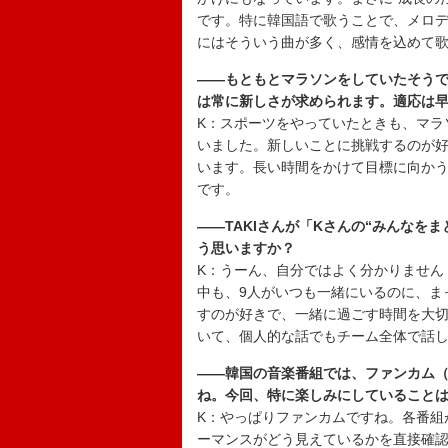
です。特に韓国語で歌うことで、メロ
にはそういう曲が多く、感情を込めて
――もともとマラソンをしていたそうで
は常に新しさが求められます。適応は
K：スポーツをやっていたときも、マラ
いました。新しいことに挑戦するのが
います。長い時間をかけて目標に向か
です。
――TAKIさんが「Kさんの“みんなを
う思いますか？
K：うーん、自分ではよく分かりません
中も、9人がいつも一緒にいるのに、ま
すのが好きで、一緒に過ごす時間を大切に
いて、個人的な話でもチーム全体で話
――韓国の音楽番組では、ファンカム
ね。今回、特に楽しみにしていること
K：やっぱりファンカムですね。各番組
ーマンスがどう見えているかを直接確