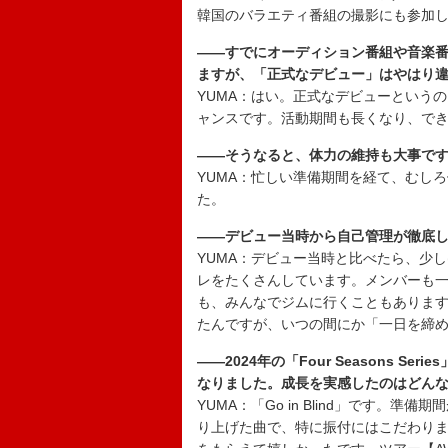
韓国のバラエティ番組の撮影にも参加
――すでにオーディション番組や音楽
ますが、「正式なデビュー」はやはり
YUMA：はい。正式なデビューという
ャンスです。活動期間も長くなり、で
――そうなると、体力の維持も大事で
YUMA：忙しい準備期間を経て、むし
た。
――デビュー当時から自己管理が徹底
YUMA：デビュー当時と比べたら、少
レをたくさんしています。メンバーも一
も、みんなでジムに行くこともあります
たんですが、いつの間にか「一日を締
――2024年の「Four Seasons 
なりました。成長を実感したのはどん
YUMA：「Go in Blind」です
り上げた曲で、特に振付にはこだわり