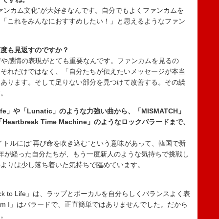
“ファンカム文化”が大好きなんです。自分でもよくファンカムを
、「これをみんなにおすすめしたい！」と思えるようなファン
何度も見返すのですか？
表情や感情の表現がとても重要なんです。ファンカムを見るの
、それだけではなく、「自分たちが伝えたいメッセージが本当
もあります。そして足りない部分を見つけて改善する。その繰
す。
ife」や「Lunatic」のような力強い曲から、「MISMATCH」
artbreak Time Machine」のようなロックバラードまで、
。
」というタイトルには“再び命を吹き込む”という意味があって、韓国で新
年が経った自分たちが、もう一度新人のような気持ちで挑戦し
時よりは少し落ち着いた気持ちで臨めています。
？
Back to Life」は、ラップとボーカルを自分らしくバランスよく表
am I」はバラードで、正直簡単ではありませんでした。だから
ん。