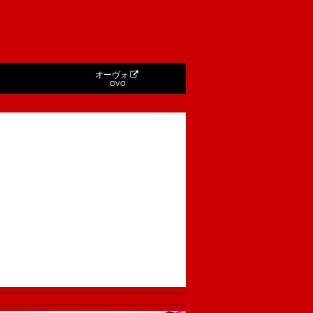
オーヴォ
OVO