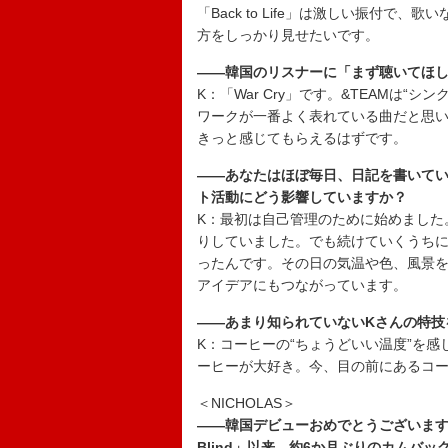
「Back to Life」は激しい振付
方をしっかり見せたいです。
――韓国のリスナーに「まず聴いてほ
K：「War Cry」です。&TEAMは
ワークが一番よく表れている曲だと思
きっと感じてもらえるはずです。
――あなたはほぼ毎日、日記を書いて
ト活動にどう影響していますか？
K：最初は自己管理のために始めました
りしていました。でも続けていくうち
ったんです。その日の気温や色、風景
アイデアにもつながっています。
――あまり知られていないKさんの特技
K：コーヒーの“ちょうどいい温度”を
ーヒーが大好き。今、目の前にあるコ
＜NICHOLAS＞
――韓国デビューおめでとうございます
Blind」以来、約6か月ぶりのカムバッ