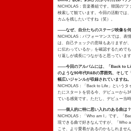
NICHOLAS：音楽番組です。韓国の
検索して観ています。今回の活動では
カムを残したいですね（笑）。
――なぜ、自分たちのステージ映像を
NICHOLAS：パフォーマンスでは、
は、自己チェックの意味もありますが
に伝わっているか」を確認するためで
り返しが成長につながると思っていま
――今回のアルバムには、「Back to L
のような90年代R&Bの雰囲気、そして「He
幅広いジャンルが収録されていますね
NICHOLAS：「Back to Life
たにスタートを切る今、デビューから3
ている感覚です。ただし、デビュー当
――個人的に特に思い入れのある曲は
NICHOLAS：「Who am I」です。「
現できる曲で好きなんですが、「Who 
こそ、より愛着があるのかもしれませ