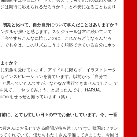
。準備期間中は本当にハードで、努力してもその分の反応が返っ
ージは期待に応えられるだろうか？」と不安になることもあり
。初期と比べて、自分自身について学んだことはありますか？
もメンタルが強いと感じます。スケジュールは常に続いていて、
。「今ですらこんなに忙しいのに、これからどうなるんだろ
た。でも今は、このリズムにうまく順応できている自分にホッ
いますか？
は常に刺激を受けています。アイドルに限らず、イラストレータ
らもインスピレーションを得ています。以前から「自分で
い」と思っていたんですが、なかなか実行できませんでした。で
のを見て、「やってみよう」と思ったんです。HARUA、
TikTokをせっせと撮っています（笑）。
を目前に、とても忙しい日々の中でお会いしています。今、一番
NEの皆さんにお見せできる瞬間が待ち遠しいです。韓国のファン
待ってくれていて、僕たちもたくさん準備してきました。今回は