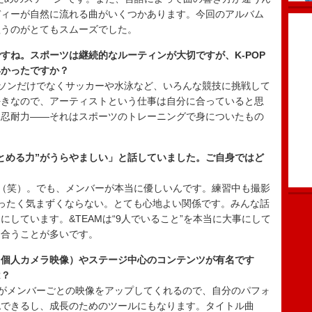
ディーが自然に流れる曲がいくつかあります。今回のアルバム
歌うのがとてもスムーズでした。
すね。スポーツは継続的なルーティンが大切ですが、K-POP
早かったですか？
ソンだけでなくサッカーや水泳など、いろんな競技に挑戦して
好きなので、アーティストという仕事は自分に合っていると思
う忍耐力――それはスポーツのトレーニングで身についたもの
まとめる力”がうらやましい」と話していました。ご自身ではど
（笑）。でも、メンバーが本当に優しいんです。練習中も撮影
ったく気まずくならない。とても心地よい関係です。みんな話
しています。&TEAMは“9人でいること”を本当に大事にして
し合うことが多いです。
（個人カメラ映像）やステージ中心のコンテンツが有名です
は？
がメンバーごとの映像をアップしてくれるので、自分のパフォ
認できるし、成長のためのツールにもなります。タイトル曲