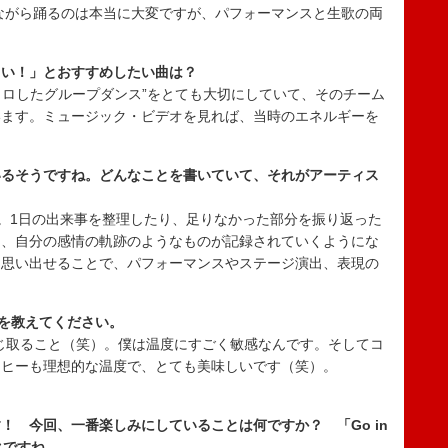
で、歌いながら踊るのは本当に大変ですが、パフォーマンスと生歌の両
しい！」とおすすめしたい曲は？
“シンクロしたグループダンス”をとても大切にしていて、そのチーム
います。ミュージック・ビデオを見れば、当時のエネルギーを
いるそうですね。どんなことを書いていて、それがアーティス
。1日の出来事を整理したり、足りなかった部分を振り返った
に、自分の感情の軌跡のようなものが記録されていくようにな
を思い出せることで、パフォーマンスやステージ演出、表現の
を教えてください。
感じ取ること（笑）。僕は温度にすごく敏感なんです。そしてコ
ーヒーも理想的な温度で、とても美味しいです（笑）。
！ 今回、一番楽しみにしていることは何ですか？ 「Go in
クですね。