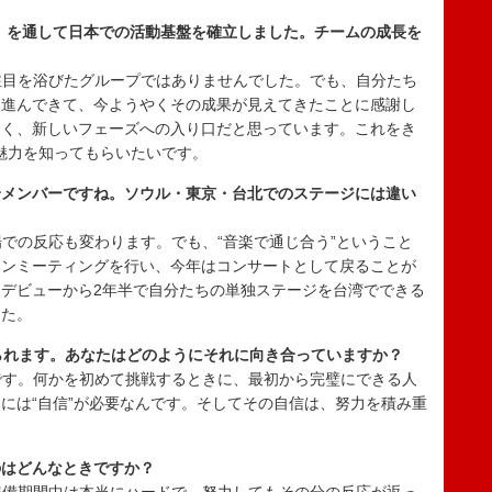
Series」を通して日本での活動基盤を確立しました。チームの成長を
な注目を浴びたグループではありませんでした。でも、自分たち
に進んできて、今ようやくその成果が見えてきたことに感謝し
なく、新しいフェーズへの入り口だと思っています。これをき
の魅力を知ってもらいたいです。
身メンバーですね。ソウル・東京・台北でのステージには違い
現場での反応も変わります。でも、“音楽で通じ合う”ということ
ァンミーティングを行い、今年はコンサートとして戻ることが
デビューから2年半で自分たちの単独ステージを台湾でできる
した。
められます。あなたはどのようにそれに向き合っていますか？
切です。何かを初めて挑戦するときに、最初から完璧にできる人
には“自信”が必要なんです。そしてその自信は、努力を積み重
のはどんなときですか？